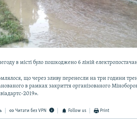
егоду в місті було пошкоджено 6 ліній електропостача
омлялося, що через зливу перенесли на три години тр
анованого в рамках закриття організованого Міноборон
віадартс-2019».
ь
Читати без VPN
Follow us
Print