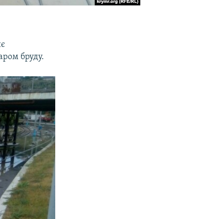
яє
аром бруду.