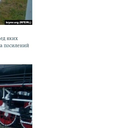
ред яких
на посилений