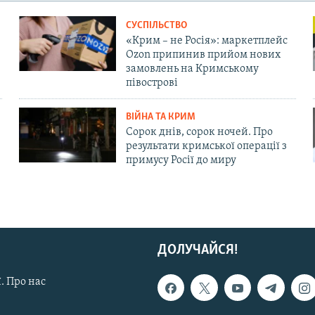
СУСПІЛЬСТВО
«Крим – не Росія»: маркетплейс
Ozon припинив прийом нових
замовлень на Кримському
півострові
ВІЙНА ТА КРИМ
Сорок днів, сорок ночей. Про
результати кримської операції з
примусу Росії до миру
ДОЛУЧАЙСЯ!
. Про нас