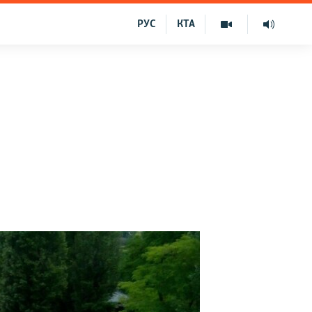
РУС
КТА