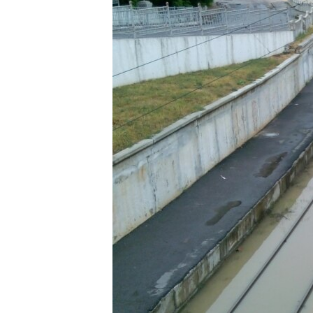
ВІДЕОУРОКИ «ELIFBE»
СВІДЧЕННЯ ОКУПАЦІЇ
УКРАЇНСЬКА ПРОБЛЕМА КРИМУ
ІНФОГРАФІКА