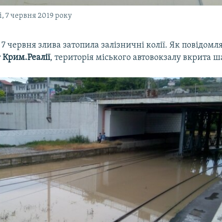
і, 7 червня 2019 року
 7 червня злива затопила залізничні колії. Як повідомл
т
Крим.Реалії
, територія міського автовокзалу вкрита ш