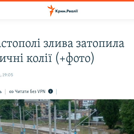
астополі злива затопила
ичні колії (+фото)
, 19:05
ь
Читати без VPN