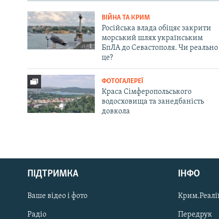
ВІЙНА ТА КРИМ
Російська влада обіцяє закрити
морський шлях українським
БпЛА до Севастополя. Чи реально
це?
ФОТОГАЛЕРЕЇ
Краса Сімферопольського
водосховища та занедбаність
довкола
Русский
ПІДТРИМКА
ІНФО
Qırımtatar
Ваше відео і фото
Крим.Реалії
ДОЛУЧАЙСЯ!
Радіо
Передрук