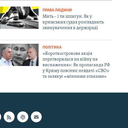
ПРАВА ЛЮДИНИ
Мить – і ти шпигун. Як у
кримських судах розглядають
звинувачення в держзраді
ПОЛІТИКА
«Короткострокова акція
перетворилася на війну на
виснаження»: Як пропаганда РФ
у Криму пояснює невдачі «СВО»
та залякує «мінними атаками»