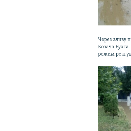
Через зливу п
Козача Бухта.
режим реагува