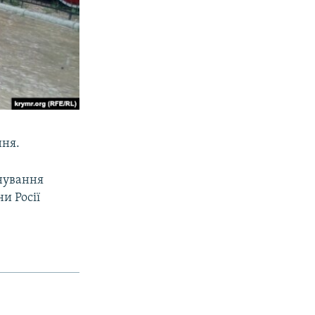
ння.
енування
и Росії