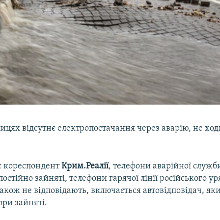
ицях відсутнє електропостачання через аварію, не хо
є кореспондент
Крим.Реалії
, телефони аварійної служб
остійно зайняті, телефони гарячої лінії російського ур
акож не відповідають, включається автовідповідач, як
ори зайняті.