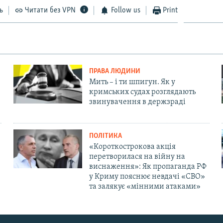
ь
Читати без VPN
Follow us
Print
ПРАВА ЛЮДИНИ
Мить – і ти шпигун. Як у
кримських судах розглядають
звинувачення в держзраді
ПОЛІТИКА
«Короткострокова акція
перетворилася на війну на
виснаження»: Як пропаганда РФ
у Криму пояснює невдачі «СВО»
та залякує «мінними атаками»