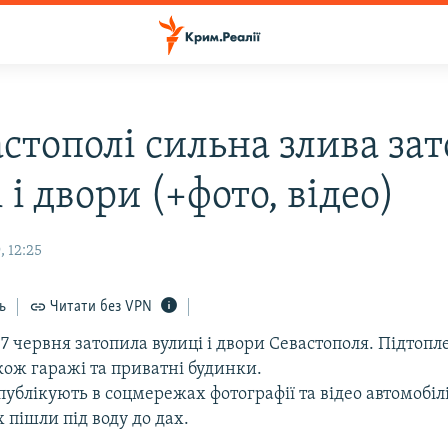
астополі сильна злива за
 і двори (+фото, відео)
 12:25
ь
Читати без VPN
7 червня затопила вулиці і двори Севастополя. Підтоп
кож гаражі та приватні будинки.
публікують в соцмережах фотографії та відео автомобілів
 пішли під воду до дах.