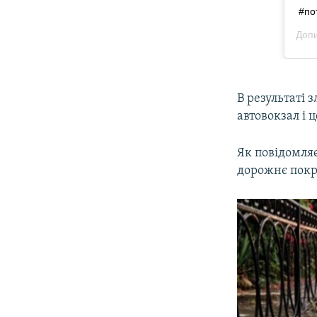
В результаті 
автовокзал і 
Як повідомля
дорожнє покри