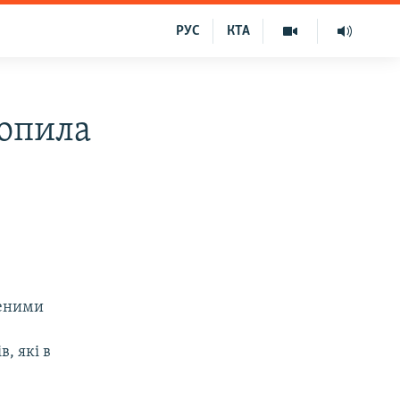
РУС
КТА
топила
леними
, які в