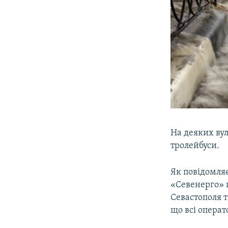
На деяких вул
тролейбуси.
Як повідомля
«Севенерго» п
Севастополя т
що всі операт