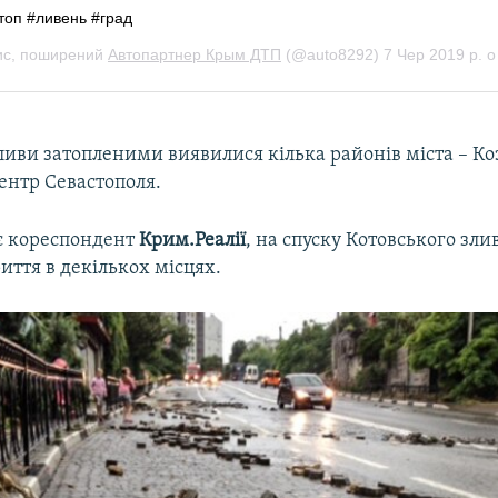
зливи затопленими виявилися кілька районів міста – Ко
центр Севастополя.
є кореспондент
Крим.Реалії
, на спуску Котовського зл
ття в декількох місцях.