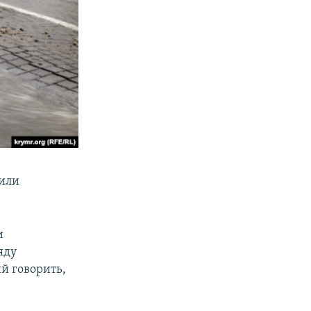
дили
и
яду
ий говорить,