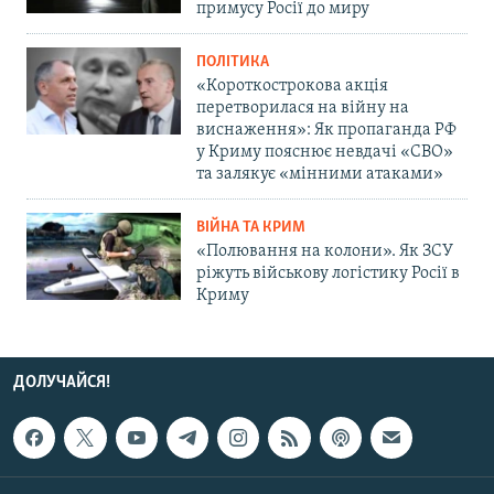
примусу Росії до миру
ПОЛІТИКА
«Короткострокова акція
перетворилася на війну на
виснаження»: Як пропаганда РФ
у Криму пояснює невдачі «СВО»
та залякує «мінними атаками»
ВІЙНА ТА КРИМ
«Полювання на колони». Як ЗСУ
ріжуть військову логістику Росії в
Криму
ДОЛУЧАЙСЯ!