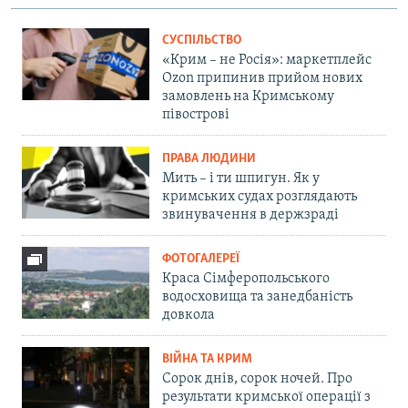
СУСПІЛЬСТВО
«Крим – не Росія»: маркетплейс
Ozon припинив прийом нових
замовлень на Кримському
півострові
ПРАВА ЛЮДИНИ
Мить – і ти шпигун. Як у
кримських судах розглядають
звинувачення в держзраді
ФОТОГАЛЕРЕЇ
Краса Сімферопольського
водосховища та занедбаність
довкола
ВІЙНА ТА КРИМ
Сорок днів, сорок ночей. Про
результати кримської операції з