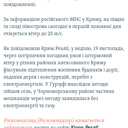
повідомленні.
ВІДЕОУРОКИ «ELIFBE»
Русский
СВІДЧЕННЯ ОКУПАЦІЇ
За інформацією російського МНС у Криму, на півдні
Qırımtatar
УКРАЇНСЬКА ПРОБЛЕМА КРИМУ
та сході півострова сьогодні в першій половині дня
очікується вітер до 25 м/с.
ДОЛУЧАЙСЯ!
ІНФОГРАФІКА
Як повідомляли Крим.Реалії, у неділю, 19 листопада,
через погіршення погодних умов і штормовий
Усі сайти RFE/RL
вітер у різних районах анексованого Криму
фіксували підтоплення житлових будинків і доріг,
падіння дерев і конструкцій, перебої з
електроенергією. У Гурзуфі внаслідок негоди
зійшов сель, у Чорноморському районі частина
мешканців через негоду залишилася без
електроенергії та газу.
Роскомнагляд (Роскомнадзор) намагається
заблокувати
доступ до сайту
Крим.Реалії
.