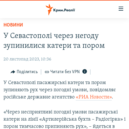
Доступність
посилання
Перейти
НОВИНИ
до
НОВИНИ
У Севастополі через негоду
основного
ВОДА.КРИМ
матеріалу
зупинилися катери та пором
ВІДЕО ТА ФОТО
Перейти
до
20 листопад 2023, 10:36
ПОЛІТИКА
основної
БЛОГИ
Поділитись
Читати без VPN
навігації
Перейти
ПОГЛЯД
У Севастополі пасажирські катери та пором
до
зупиняють рух через погодні умови, повідомляє
ІНТЕРВ'Ю
пошуку
російське державне агентство
«РИА Новости»
.
ВСЕ ЗА ДЕНЬ
«Через несприятливі погодні умови пасажирські
СПЕЦПРОЕКТИ
катери на лінії «Артилерійська бухта – Радіогірка» і
ЯК ОБІЙТИ БЛОКУВАННЯ
ДЕПОРТАЦІЯ
пором тимчасово припиняють рух», – йдеться в