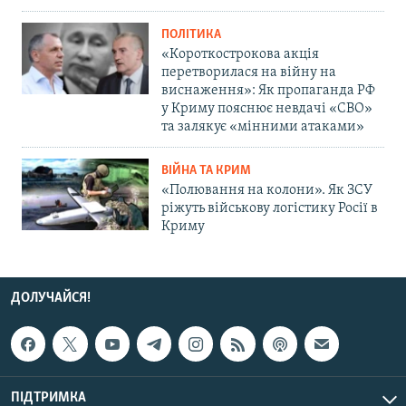
ПОЛІТИКА
«Короткострокова акція
перетворилася на війну на
виснаження»: Як пропаганда РФ
у Криму пояснює невдачі «СВО»
та залякує «мінними атаками»
ВІЙНА ТА КРИМ
«Полювання на колони». Як ЗСУ
ріжуть військову логістику Росії в
Криму
ДОЛУЧАЙСЯ!
ПІДТРИМКА