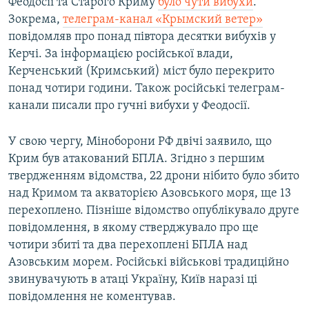
Феодосії та Старого Криму
було чути вибухи
.
Зокрема,
телеграм-канал «Крымский ветер»
повідомляв про понад півтора десятки вибухів у
Керчі. За інформацією російської влади,
Керченський (Кримський) міст було перекрито
понад чотири години. Також російські телеграм-
канали писали про гучні вибухи у Феодосії.
У свою чергу, Міноборони РФ двічі заявило, що
Крим був атакований БПЛА. Згідно з першим
твердженням відомства, 22 дрони нібито було збито
над Кримом та акваторією Азовського моря, ще 13
перехоплено. Пізніше відомство опублікувало друге
повідомлення, в якому стверджувало про ще
чотири збиті та два перехоплені БПЛА над
Азовським морем. Російські військові традиційно
звинувачують в атаці Україну, Київ наразі ці
повідомлення не коментував.