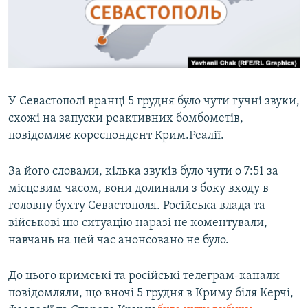
ВІДЕОУРОКИ «ELIFBE»
Русский
СВІДЧЕННЯ ОКУПАЦІЇ
Qırımtatar
УКРАЇНСЬКА ПРОБЛЕМА КРИМУ
ДОЛУЧАЙСЯ!
ІНФОГРАФІКА
У Севастополі вранці 5 грудня було чути гучні звуки,
схожі на запуски реактивних бомбометів,
повідомляє кореспондент Крим.Реалії.
Усі сайти RFE/RL
За його словами, кілька звуків було чути о 7:51 за
місцевим часом, вони долинали з боку входу в
головну бухту Севастополя. Російська влада та
військові цю ситуацію наразі не коментували,
навчань на цей час анонсовано не було.
До цього кримські та російські телеграм-канали
повідомляли, що вночі 5 грудня в Криму біля Керчі,