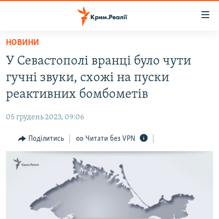
Доступність
посилання
Перейти
НОВИНИ
до
НОВИНИ
У Севастополі вранці було чути
основного
ВОДА.КРИМ
матеріалу
гучні звуки, схожі на пуски
ВІДЕО ТА ФОТО
Перейти
реактивних бомбометів
до
ПОЛІТИКА
основної
05 грудень 2023, 09:06
БЛОГИ
навігації
Перейти
Поділитись
Читати без VPN
ПОГЛЯД
до
ІНТЕРВ'Ю
пошуку
ВСЕ ЗА ДЕНЬ
СПЕЦПРОЕКТИ
ЯК ОБІЙТИ БЛОКУВАННЯ
ДЕПОРТАЦІЯ