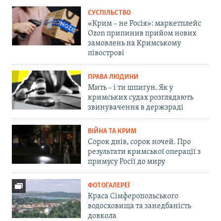
СУСПІЛЬСТВО
«Крим – не Росія»: маркетплейс
Ozon припинив прийом нових
замовлень на Кримському
півострові
ПРАВА ЛЮДИНИ
Мить – і ти шпигун. Як у
кримських судах розглядають
звинувачення в держзраді
ВІЙНА ТА КРИМ
Сорок днів, сорок ночей. Про
результати кримської операції з
примусу Росії до миру
ФОТОГАЛЕРЕЇ
Краса Сімферопольського
водосховища та занедбаність
довкола