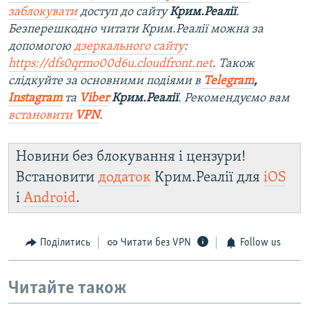
заблокувати
доступ до сайту
Крим.Реалії
.
Безперешкодно читати Крим.Реалії можна за
допомогою
дзеркального сайту
:
https://dfs0qrmo00d6u.cloudfront.net
. Також
слідкуйте за основними подіями в
Telegram
,
Instagram
та
Viber
Крим.Реалії
. Рекомендуємо вам
встановити
VPN
.
Новини без блокування і цензури!
Встановити
додаток
Крим.Реалії для
iOS
і
Android
.
Поділитись
Читати без VPN
Follow us
Читайте також