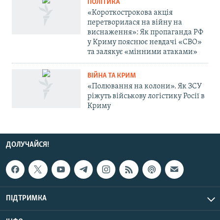
ПОЛІТИКА
«Короткострокова акція
перетворилася на війну на
виснаження»: Як пропаганда РФ
у Криму пояснює невдачі «СВО»
та залякує «мінними атаками»
ВІЙНА ТА КРИМ
«Полювання на колони». Як ЗСУ
ріжуть військову логістику Росії в
Криму
ДОЛУЧАЙСЯ!
ПІДТРИМКА