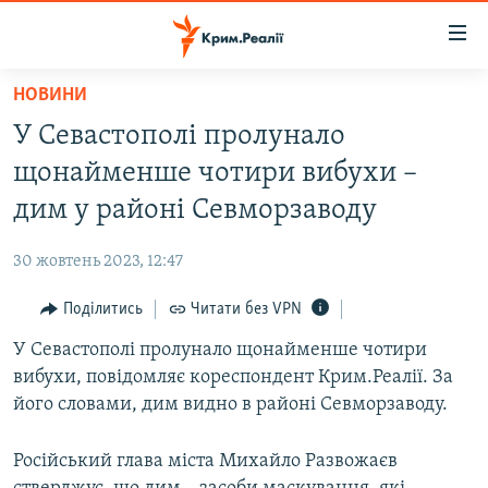
Доступність
посилання
Перейти
НОВИНИ
до
НОВИНИ
У Севастополі пролунало
основного
ВОДА.КРИМ
матеріалу
щонайменше чотири вибухи –
ВІДЕО ТА ФОТО
Перейти
дим у районі Севморзаводу
до
ПОЛІТИКА
основної
30 жовтень 2023, 12:47
БЛОГИ
навігації
Перейти
Поділитись
Читати без VPN
ПОГЛЯД
до
У Севастополі пролунало щонайменше чотири
ІНТЕРВ'Ю
пошуку
вибухи, повідомляє кореспондент Крим.Реалії. За
ВСЕ ЗА ДЕНЬ
його словами, дим видно в районі Севморзаводу.
СПЕЦПРОЕКТИ
Російський глава міста Михайло Развожаєв
ЯК ОБІЙТИ БЛОКУВАННЯ
ДЕПОРТАЦІЯ