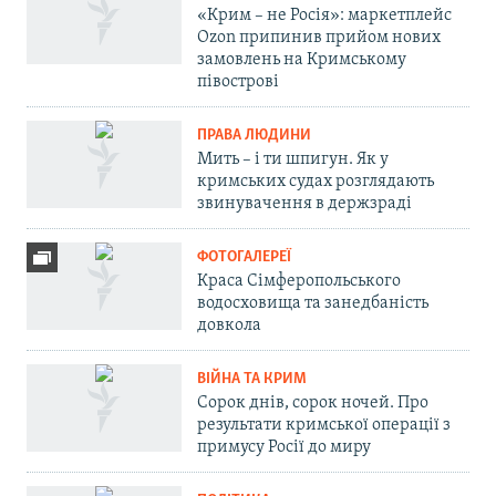
«Крим – не Росія»: маркетплейс
Ozon припинив прийом нових
замовлень на Кримському
півострові
ПРАВА ЛЮДИНИ
Мить – і ти шпигун. Як у
кримських судах розглядають
звинувачення в держзраді
ФОТОГАЛЕРЕЇ
Краса Сімферопольського
водосховища та занедбаність
довкола
ВІЙНА ТА КРИМ
Сорок днів, сорок ночей. Про
результати кримської операції з
примусу Росії до миру