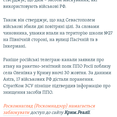
стверджує, що дим – засоби маскування, які
ВІДЕОУРОКИ «ELIFBE»
використовують військові РФ.
Русский
СВІДЧЕННЯ ОКУПАЦІЇ
Qırımtatar
Також він стверджує, що над Севастополем
УКРАЇНСЬКА ПРОБЛЕМА КРИМУ
військові збили дві повітряні цілі. За словами
ДОЛУЧАЙСЯ!
чиновника, уламки впали на територію школи №27
ІНФОГРАФІКА
на Північній стороні, на вулиці Пасічній та в
Інкермані.
Усі сайти RFE/RL
Раніше російські телеграм-канали заявили про
атаку на ракетно-зенітний полк ППО Росії поблизу
села Оленівка у Криму вночі 30 жовтня. За даними
Astra, 17 військових РФ дістали поранення.
СтратКом ЗСУ пізніше підтвердив інформацію про
знищення засобів ППО.
Роскомнагляд (Роскомнадзор) намагається
заблокувати
доступ до сайту
Крим.Реалії
.