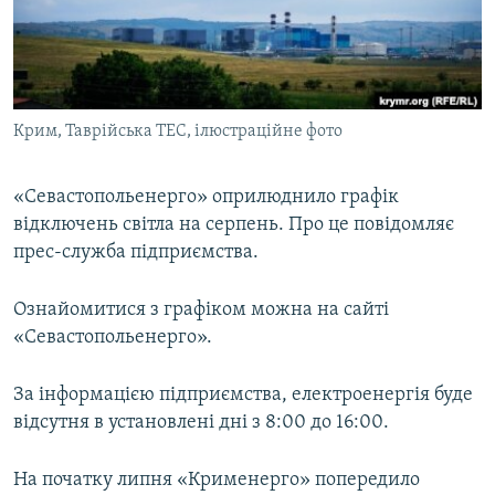
ВІДЕОУРОКИ «ELIFBE»
Русский
СВІДЧЕННЯ ОКУПАЦІЇ
Qırımtatar
УКРАЇНСЬКА ПРОБЛЕМА КРИМУ
Крим, Таврійська ТЕС, ілюстраційне фото
ДОЛУЧАЙСЯ!
ІНФОГРАФІКА
«Севастопольенерго» оприлюднило графік
відключень світла на серпень. Про це повідомляє
Усі сайти RFE/RL
прес-служба підприємства.
Ознайомитися з графіком можна на сайті
«Севастопольенерго».
За інформацією підприємства, електроенергія буде
відсутня в установлені дні з 8:00 до 16:00.
На початку липня «Крименерго» попередило