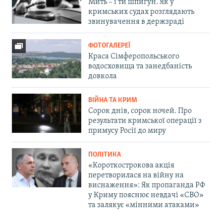
Мить – і ти шпигун. Як у
кримських судах розглядають
звинувачення в держзраді
ФОТОГАЛЕРЕЇ
Краса Сімферопольського
водосховища та занедбаність
довкола
ВІЙНА ТА КРИМ
Сорок днів, сорок ночей. Про
результати кримської операції з
примусу Росії до миру
ПОЛІТИКА
«Короткострокова акція
перетворилася на війну на
виснаження»: Як пропаганда РФ
у Криму пояснює невдачі «СВО»
та залякує «мінними атаками»