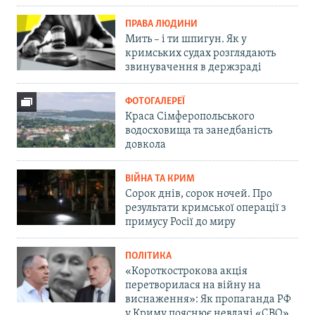
ПРАВА ЛЮДИНИ
Мить – і ти шпигун. Як у
кримських судах розглядають
звинувачення в держзраді
ФОТОГАЛЕРЕЇ
Краса Сімферопольського
водосховища та занедбаність
довкола
ВІЙНА ТА КРИМ
Сорок днів, сорок ночей. Про
результати кримської операції з
примусу Росії до миру
ПОЛІТИКА
«Короткострокова акція
перетворилася на війну на
виснаження»: Як пропаганда РФ
у Криму пояснює невдачі «СВО»