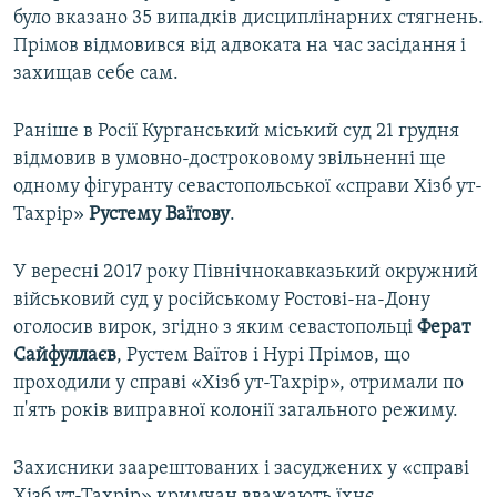
було вказано 35 випадків дисциплінарних стягнень.
Прімов відмовився від адвоката на час засідання і
захищав себе сам.
Раніше в Росії Курганський міський суд 21 грудня
відмовив в умовно-достроковому звільненні ще
одному фігуранту севастопольської «справи Хізб ут-
Тахрір»
Рустему
Ваїтову
.
У вересні 2017 року Північнокавказький окружний
військовий суд у російському Ростові-на-Дону
оголосив вирок, згідно з яким севастопольці
Ферат
Сайфуллаєв
, Рустем Ваїтов і Нурі Прімов, що
проходили у справі «Хізб ут-Тахрір», отримали по
п'ять років виправної колонії загального режиму.
Захисники заарештованих і засуджених у «справі
Хізб ут-Тахрір» кримчан вважають їхнє