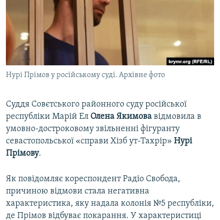
ВІДЕОУРОКИ «ELIFBE»
Русский
СВІДЧЕННЯ ОКУПАЦІЇ
Qırımtatar
УКРАЇНСЬКА ПРОБЛЕМА КРИМУ
ДОЛУЧАЙСЯ!
ІНФОГРАФІКА
Нурі Прімов у російському суді. Архівне фото
Суддя Совєтського районного суду російської
Усі сайти RFE/RL
республіки Марій Ел
Олена
Якимова
відмовила в
умовно-достроковому звільненні фігуранту
севастопольської «справи Хізб ут-Тахрір»
Нурі
Прімову
.
Як повідомляє кореспондент Радіо Свобода,
причиною відмови стала негативна
характеристика, яку надала колонія №5 республіки,
де Прімов відбуває покарання. У характеристиці