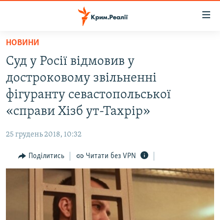
Доступність
посилання
Перейти
НОВИНИ
до
НОВИНИ
Суд у Росії відмовив у
основного
ВОДА.КРИМ
матеріалу
достроковому звільненні
ВІДЕО ТА ФОТО
Перейти
фігуранту севастопольської
до
ПОЛІТИКА
«справи Хізб ут-Тахрір»
основної
БЛОГИ
навігації
25 грудень 2018, 10:32
Перейти
ПОГЛЯД
до
Поділитись
Читати без VPN
ІНТЕРВ'Ю
пошуку
ВСЕ ЗА ДЕНЬ
СПЕЦПРОЕКТИ
ЯК ОБІЙТИ БЛОКУВАННЯ
ДЕПОРТАЦІЯ