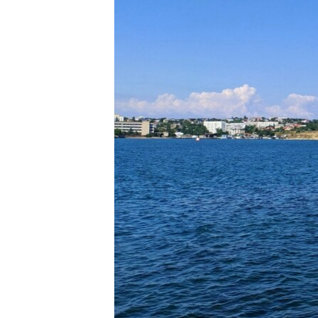
ВІДЕОУРОКИ «ELIFBE»
СВІДЧЕННЯ ОКУПАЦІЇ
УКРАЇНСЬКА ПРОБЛЕМА КРИМУ
ІНФОГРАФІКА