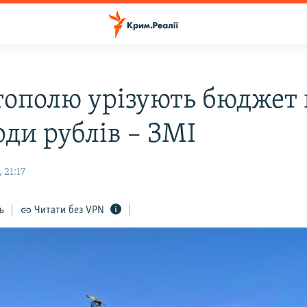
тополю урізують бюджет 
рди рублів – ЗМІ
 21:17
ь
Читати без VPN