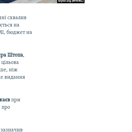
нні схвалив
ється на
МІ, бюджет на
ра Штопа
,
 цільова
нше, ніж
ьке видання
жаєв
при
 про
– зазначив