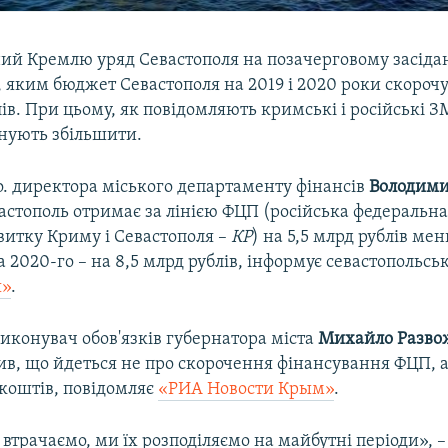
ий Кремлю уряд Севастополя на позачерговому засіда
 яким бюджет Севастополя на 2019 і 2020 роки скорочу
ів. При цьому, як повідомляють кримські і російські З
анують збільшити.
о. директора міського департаменту фінансів
Володими
астополь отримає за лінією ФЦП (російська федеральна
витку Криму і Севастополя –
КР
) на 5,5 млрд рублів ме
а 2020-го – на 8,5 млрд рублів, інформує севастопольс
я»
.
иконувач обов'язків губернатора міста
Михайло Разво
ив, що йдеться не про скорочення фінансування ФЦП, а
 коштів, повідомляє
«РИА Новости Крым»
.
втрачаємо, ми їх розподіляємо на майбутні періоди», 