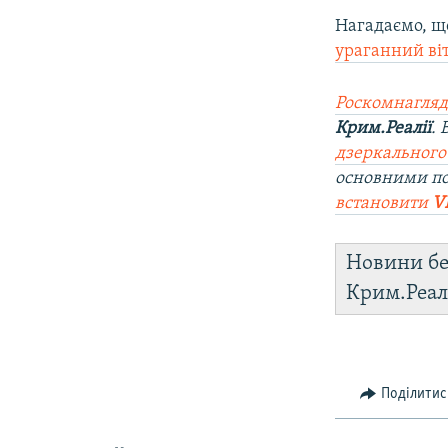
Нагадаємо, щ
ураганний ві
Роскомнагляд
Крим.Реалії
.
дзеркального
основними п
встановити
V
Новини бе
Крим.Реал
Поділитис