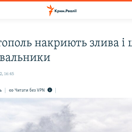
тополь накриють злива і
увальники
, 16:45
ь
Читати без VPN