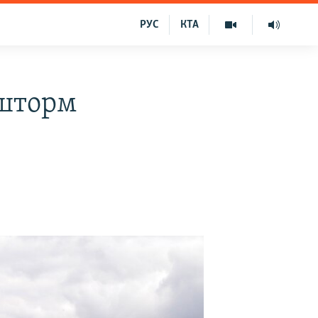
РУС
КТА
 шторм