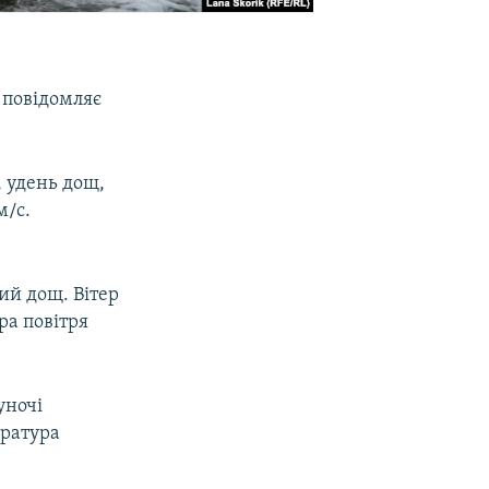
 повідомляє
, удень дощ,
м/с.
ий дощ. Вітер
ра повітря
уночі
ература