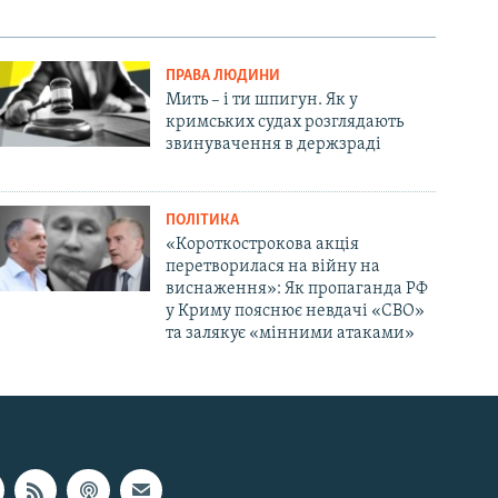
ПРАВА ЛЮДИНИ
Мить – і ти шпигун. Як у
кримських судах розглядають
звинувачення в держзраді
ПОЛІТИКА
«Короткострокова акція
перетворилася на війну на
виснаження»: Як пропаганда РФ
у Криму пояснює невдачі «СВО»
та залякує «мінними атаками»