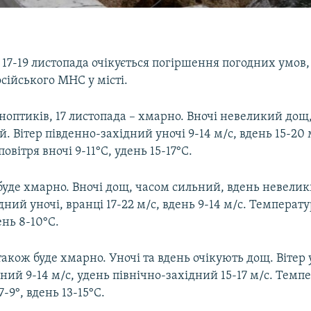
 17-19 листопада очікується погіршення погодних умов,
сійського МНС у місті.
оптиків, 17 листопада – хмарно. Вночі невеликий дощ
. Вітер південно-західний уночі 9-14 м/с, вдень 15-20 
овітря вночі 9-11°С, удень 15-17°С.
буде хмарно. Вночі дощ, часом сильний, вдень невелик
дний уночі, вранці 17-22 м/с, вдень 9-14 м/с. Температу
ень 8-10°С.
також буде хмарно. Уночі та вдень очікують дощ. Вітер 
ний 9-14 м/с, удень північно-західний 15-17 м/с. Темп
7-9°, вдень 13-15°С.