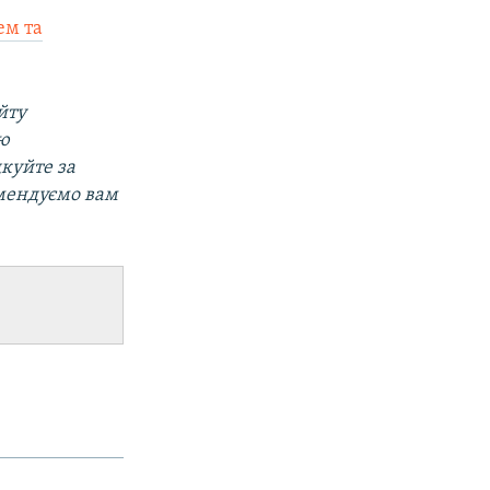
ем та
йту
ою
дкуйте за
мендуємо вам