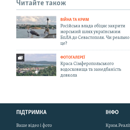
Читайте також
ВІЙНА ТА КРИМ
Російська влада обіцяє закрити
морський шлях українським
БпЛА до Севастополя. Чи реально
це?
ФОТОГАЛЕРЕЇ
Краса Сімферопольського
водосховища та занедбаність
довкола
Русский
ПІДТРИМКА
ІНФО
Qırımtatar
Ваше відео і фото
Крим.Реалії
ДОЛУЧАЙСЯ!