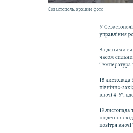
Севастополь, архівне фото
У Севастополі
управління ро
За даними син
часом сильний
Температура п
18 листопада 
північно-захі
вночі 4-6°, вд
19 листопада 
південно-схід
повітря вночі 