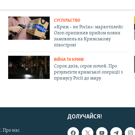
СУСПІЛЬСТВО
«Крим – не Росія»: маркетплейс
Ozon припинив прийом нових
замовлень на Кримському
півострові
ВІЙНА ТА КРИМ
Сорок днів, сорок ночей. Про
результати кримської операції з
примусу Росії до миру
ДОЛУЧАЙСЯ!
. Про нас