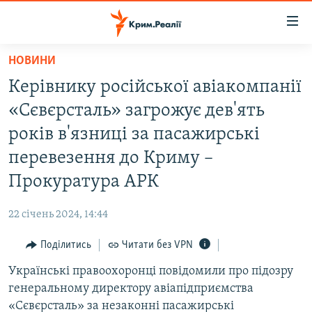
Доступність
посилання
Перейти
НОВИНИ
до
НОВИНИ
Керівнику російської авіакомпанії
основного
ВОДА.КРИМ
матеріалу
«Сєвєрсталь» загрожує дев'ять
ВІДЕО ТА ФОТО
Перейти
років в'язниці за пасажирські
до
ПОЛІТИКА
перевезення до Криму –
основної
БЛОГИ
навігації
Прокуратура АРК
Перейти
ПОГЛЯД
до
22 січень 2024, 14:44
ІНТЕРВ'Ю
пошуку
Поділитись
Читати без VPN
ВСЕ ЗА ДЕНЬ
Українські правоохоронці повідомили про підозру
СПЕЦПРОЕКТИ
генеральному директору авіапідприємства
ЯК ОБІЙТИ БЛОКУВАННЯ
ДЕПОРТАЦІЯ
«Сєвєрсталь» за незаконні пасажирські