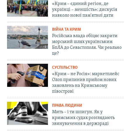
«Крим – єдиний регіон, де
українці – меншість»: дискусія
навколо нової пам'ятної дати
ВІЙНА ТА КРИМ
Російська влада обіцяє закрити
морський шлях українським
БпЛА до Севастополя. Чи реально
це?
СУСПІЛЬСТВО
«Крим – не Росія»: маркетплейс
Ozon припинив прийом нових
замовлень на Кримському
півострові
ПРАВА ЛЮДИНИ
Мить – і ти шпигун. Як у
кримських судах розглядають
звинувачення в держзраді