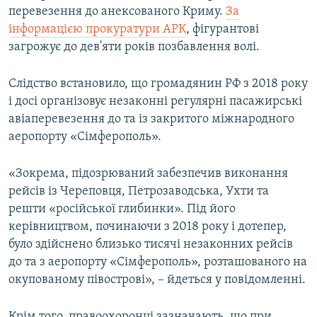
перевезення до анексованого Криму.
За
ВІДЕОУРОКИ «ELIFBE»
Русский
інформацією прокуратури АРК
, фігурантові
СВІДЧЕННЯ ОКУПАЦІЇ
загрожує до дев'яти років позбавлення волі.
Qırımtatar
УКРАЇНСЬКА ПРОБЛЕМА КРИМУ
Слідство встановило, що громадянин РФ з 2018 року
ДОЛУЧАЙСЯ!
ІНФОГРАФІКА
і досі організовує незаконні регулярні пасажирські
авіаперевезення до та із закритого міжнародного
аеропорту «Сімферополь».
Усі сайти RFE/RL
«Зокрема, підозрюваний забезпечив виконання
рейсів із Череповця, Петрозаводська, Ухти та
решти «російської глибинки». Під його
керівництвом, починаючи з 2018 року і дотепер,
було здійснено близько тисячі незаконних рейсів
до та з аеропорту «Сімферополь», розташованого на
окупованому півострові», – йдеться у повідомленні.
Крім того, правоохоронці зазначають, що при