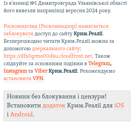
Із в'язниці №1 Димитровграда Ульянівської області
його вивезли наприкінці вересня 2024 року.
Роскомнагляд (Роскомнадзор) намагається
заблокувати
доступ до сайту
Крим.Реалії
.
Безперешкодно читати Крим.Реалії можна за
допомогою
дзеркального сайту
:
https://dfs0qrmo00d6u.cloudfront.net
. Також
слідкуйте за основними подіями в
Telegram
,
Instagram
та
Viber
Крим.Реалії
. Рекомендуємо
встановити
VPN
.
Новини без блокування і цензури!
Встановити
додаток
Крим.Реалії для
iOS
і
Android
.