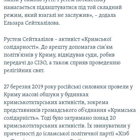
намагається підлаштуватися під той складний
режим, який взагалі не заслужив», – додала
Ельзара Сейтхалілова.
Рустем Сейтхалілов – активіст «Кримської
солідарності». До арешту допомагав сім'ям
політв'язнів у Криму, відвідував суди, робив
передачі до СІЗО, а також сприяв проведенню
релігійних свят.
27 березня 2019 року російські силовики провели у
Криму масові обшуки у будинках
кримськотатарських активістів, зокрема
представників громадського об'єднання «Кримська
солідарність». Тоді було затримано понад 20
кримськотатарських активістів. Їх звинуватили у
причетності до ісламської політичної партії «Хізб