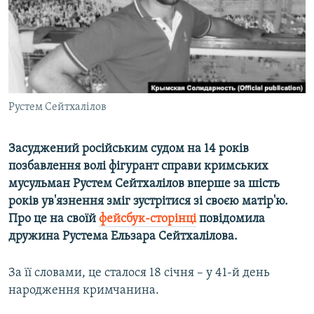
ВІДЕОУРОКИ «ELIFBE»
Русский
СВІДЧЕННЯ ОКУПАЦІЇ
Qırımtatar
УКРАЇНСЬКА ПРОБЛЕМА КРИМУ
ДОЛУЧАЙСЯ!
ІНФОГРАФІКА
Рустем Сейтхалілов
Засуджений російським судом на 14 років
Усі сайти RFE/RL
позбавлення волі фігурант справи кримських
мусульман Рустем Сейтхалілов вперше за шість
років ув'язнення зміг зустрітися зі своєю матір'ю.
Про це на своїй
фейсбук-сторінці
повідомила
дружина Рустема Ельзара Сейтхалілова.
За її словами, це сталося 18 січня – у 41-й день
народження кримчанина.