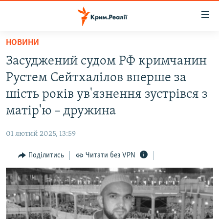
Доступність
посилання
Перейти
НОВИНИ
до
НОВИНИ
Засуджений судом РФ кримчанин
основного
ВОДА.КРИМ
матеріалу
Рустем Сейтхалілов вперше за
ВІДЕО ТА ФОТО
Перейти
шість років ув'язнення зустрівся з
до
ПОЛІТИКА
матір'ю – дружина
основної
БЛОГИ
навігації
01 лютий 2025, 13:59
Перейти
ПОГЛЯД
до
Поділитись
Читати без VPN
ІНТЕРВ'Ю
пошуку
ВСЕ ЗА ДЕНЬ
СПЕЦПРОЕКТИ
ЯК ОБІЙТИ БЛОКУВАННЯ
ДЕПОРТАЦІЯ