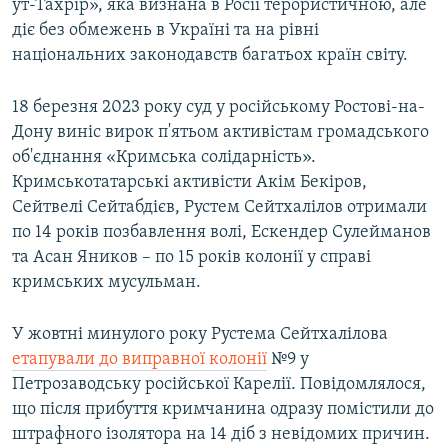
ут-Тахрір», яка визнана в Росії терористичною, але
діє без обмежень в Україні та на рівні
національних законодавств багатьох країн світу.
18 березня 2023 року суд у російському Ростові-на-
Дону виніс вирок п'ятьом активістам громадського
об'єднання «Кримська солідарність».
Кримськотатарські активісти Акім Бекіров,
Сейтвелі Сейтабдієв, Рустем Сейтхалілов отримали
по 14 років позбавлення волі, Ескендер Сулейманов
та Асан Яников – по 15 років колонії у справі
кримських мусульман.
У жовтні минулого року Рустема Сейтхалілова
етапували до виправної колонії
№9 у
Петрозаводську російської Карелії. Повідомлялося,
що після прибуття кримчанина одразу помістили до
штрафного ізолятора на 14 діб з невідомих причин.