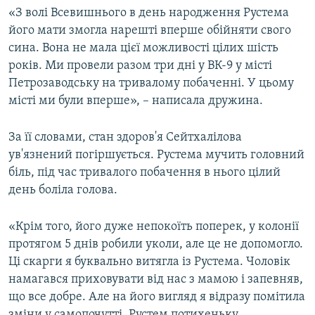
«З волі Всевишнього в день народження Рустема
його мати змогла нарешті вперше обійняти свого
сина. Вона не мала цієї можливості цілих шість
років. Ми провели разом три дні у ВК-9 у місті
Петрозаводську на тривалому побаченні. У цьому
місті ми були вперше», – написала дружина.
За її словами, стан здоров'я Сейтхалілова
ув'язнений погіршується. Рустема мучить головний
біль, під час тривалого побачення в нього цілий
день боліла голова.
«Крім того, його дуже непокоїть поперек, у колонії
протягом 5 днів робили уколи, але це не допомогло.
Ці скарги я буквально витягла із Рустема. Чоловік
намагався приховувати від нас з мамою і запевняв,
що все добре. Але на його вигляд я відразу помітила
зміни у самопочутті. Рустем потихеньку