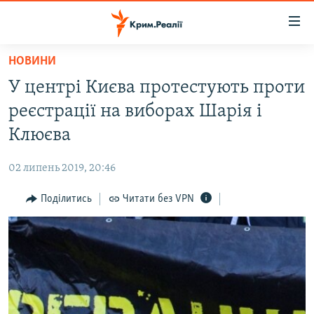
Доступність
посилання
Перейти
НОВИНИ
до
НОВИНИ
У центрі Києва протестують проти
основного
ВОДА.КРИМ
матеріалу
реєстрації на виборах Шарія і
ВІДЕО ТА ФОТО
Перейти
Клюєва
до
ПОЛІТИКА
основної
02 липень 2019, 20:46
БЛОГИ
навігації
Перейти
Поділитись
Читати без VPN
ПОГЛЯД
до
ІНТЕРВ'Ю
пошуку
ВСЕ ЗА ДЕНЬ
СПЕЦПРОЕКТИ
ЯК ОБІЙТИ БЛОКУВАННЯ
ДЕПОРТАЦІЯ