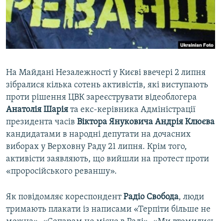
ВІДЕОУРОКИ «ELIFBE»
Русский
СВІДЧЕННЯ ОКУПАЦІЇ
Qırımtatar
УКРАЇНСЬКА ПРОБЛЕМА КРИМУ
ДОЛУЧАЙСЯ!
ІНФОГРАФІКА
На Майдані Незалежності у Києві ввечері 2 липня
зібралися кілька сотень активістів, які виступають
проти рішення ЦВК зареєструвати відеоблогера
Усі сайти RFE/RL
Анатолія Шарія
та екс-керівника Адміністрації
президента часів
Віктора Януковича Андрія Клюєва
кандидатами в народні депутати на дочасних
виборах у Верховну Раду 21 липня. Крім того,
активісти заявляють, що вийшли на протест проти
«проросійського реваншу».
Як повідомляє кореспондент
Радіо Свобода
, люди
тримають плакати із написами «Терпіти більше не