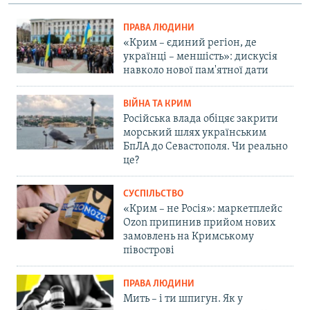
ПРАВА ЛЮДИНИ
«Крим – єдиний регіон, де
українці – меншість»: дискусія
навколо нової пам'ятної дати
ВІЙНА ТА КРИМ
Російська влада обіцяє закрити
морський шлях українським
БпЛА до Севастополя. Чи реально
це?
СУСПІЛЬСТВО
«Крим – не Росія»: маркетплейс
Ozon припинив прийом нових
замовлень на Кримському
півострові
ПРАВА ЛЮДИНИ
Мить – і ти шпигун. Як у