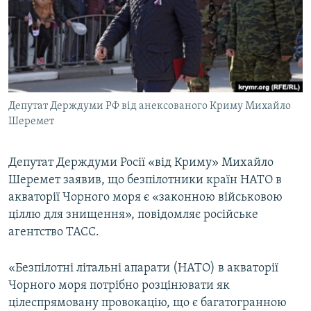
ВІДЕОУРОКИ «ELIFBE»
Русский
СВІДЧЕННЯ ОКУПАЦІЇ
Qırımtatar
УКРАЇНСЬКА ПРОБЛЕМА КРИМУ
ДОЛУЧАЙСЯ!
ІНФОГРАФІКА
Депутат Держдуми РФ від анексованого Криму Михайло
Шеремет
Усі сайти RFE/RL
Депутат Держдуми Росії «від Криму» Михайло
Шеремет заявив, що безпілотники країн НАТО в
акваторії Чорного моря є «законною військовою
ціллю для знищення», повідомляє російське
агентство ТАСС.
«Безпілотні літальні апарати (НАТО) в акваторії
Чорного моря потрібно розцінювати як
цілеспрямовану провокацію, що є багатогранною