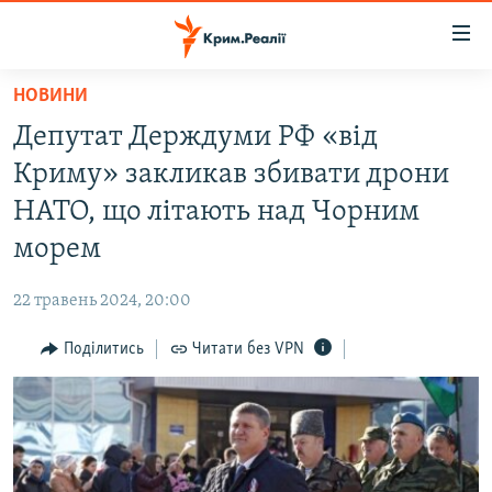
Доступність
посилання
Перейти
НОВИНИ
до
НОВИНИ
Депутат Держдуми РФ «від
основного
ВОДА.КРИМ
матеріалу
Криму» закликав збивати дрони
ВІДЕО ТА ФОТО
Перейти
НАТО, що літають над Чорним
до
ПОЛІТИКА
морем
основної
БЛОГИ
навігації
22 травень 2024, 20:00
Перейти
ПОГЛЯД
до
Поділитись
Читати без VPN
ІНТЕРВ'Ю
пошуку
ВСЕ ЗА ДЕНЬ
СПЕЦПРОЕКТИ
ЯК ОБІЙТИ БЛОКУВАННЯ
ДЕПОРТАЦІЯ