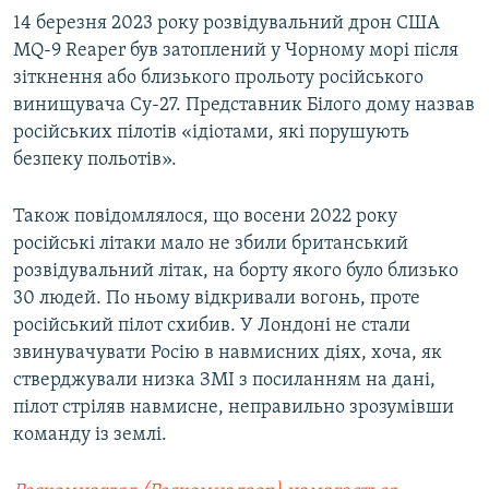
14 березня 2023 року розвідувальний дрон США
MQ-9 Reaper був затоплений у Чорному морі після
зіткнення або близького прольоту російського
винищувача Су-27. Представник Білого дому назвав
російських пілотів «ідіотами, які порушують
безпеку польотів».
Також повідомлялося, що восени 2022 року
російські літаки мало не збили британський
розвідувальний літак, на борту якого було близько
30 людей. По ньому відкривали вогонь, проте
російський пілот схибив. У Лондоні не стали
звинувачувати Росію в навмисних діях, хоча, як
стверджували низка ЗМІ з посиланням на дані,
пілот стріляв навмисне, неправильно зрозумівши
команду із землі.