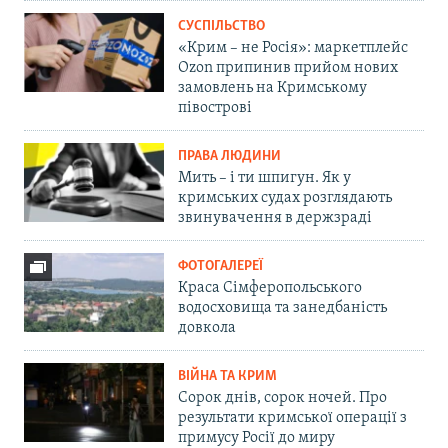
СУСПІЛЬСТВО
«Крим – не Росія»: маркетплейс
Ozon припинив прийом нових
замовлень на Кримському
півострові
ПРАВА ЛЮДИНИ
Мить – і ти шпигун. Як у
кримських судах розглядають
звинувачення в держзраді
ФОТОГАЛЕРЕЇ
Краса Сімферопольського
водосховища та занедбаність
довкола
ВІЙНА ТА КРИМ
Сорок днів, сорок ночей. Про
результати кримської операції з
примусу Росії до миру