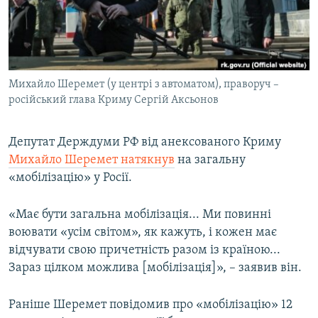
ВІДЕОУРОКИ «ELIFBE»
Русский
СВІДЧЕННЯ ОКУПАЦІЇ
Qırımtatar
УКРАЇНСЬКА ПРОБЛЕМА КРИМУ
Михайло Шеремет (у центрі з автоматом), праворуч –
ДОЛУЧАЙСЯ!
ІНФОГРАФІКА
російський глава Криму Сергій Аксьонов
Депутат Держдуми РФ від анексованого Криму
Усі сайти RFE/RL
Михайло Шеремет натякнув
на загальну
«мобілізацію» у Росії.
«Має бути загальна мобілізація... Ми повинні
воювати «усім світом», як кажуть, і кожен має
відчувати свою причетність разом із країною...
Зараз цілком можлива [мобілізація]», – заявив він.
Раніше Шеремет повідомив про «мобілізацію» 12