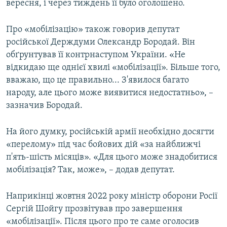
вересня, і через тиждень її було оголошено.
Про «мобілізацію» також говорив депутат
російської Держдуми Олександр Бородай. Він
обґрунтував її контрнаступом України. «Не
відкидаю ще однієї хвилі «мобілізації». Більше того,
вважаю, що це правильно... З'явилося багато
народу, але цього може виявитися недостатньо», –
зазначив Бородай.
На його думку, російській армії необхідно досягти
«перелому» під час бойових дій «за найближчі
п'ять-шість місяців». «Для цього може знадобитися
мобілізація? Так, може», – додав депутат.
Наприкінці жовтня 2022 року міністр оборони Росії
Сергій Шойгу прозвітував про завершення
«мобілізації». Після цього про те саме оголосив