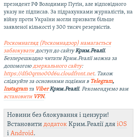
президент РФ Володимир Путін, але відповідного
указу не підписав. За підрахунками журналістів, на
війну проти України могли призвати більше
заявленої кількості у 300 тисяч резервістів.
Роскомнагляд (Роскомнадзор) намагається
заблокувати
доступ до сайту
Крим.Реалії
.
Безперешкодно читати Крим.Реалії можна за
допомогою
дзеркального сайту
:
https://dfs0qrmo00d6u.cloudfront.net
. Також
слідкуйте за основними подіями в
Telegram
,
Instagram
та
Viber
Крим.Реалії
. Ре
комендуємо вам
встановити
VPN
.
Новини без блокування і цензури!
Встановити
додаток
Крим.Реалії для
iOS
і
Android
.