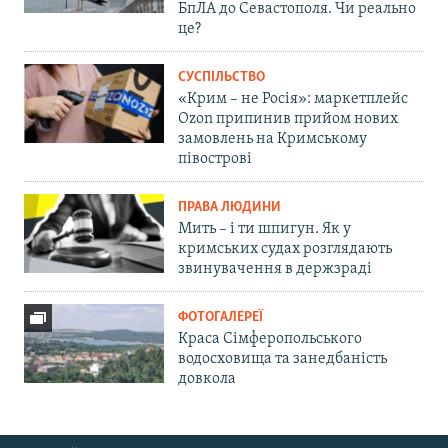
БпЛА до Севастополя. Чи реально
це?
СУСПІЛЬСТВО
«Крим – не Росія»: маркетплейс
Ozon припинив прийом нових
замовлень на Кримському
півострові
ПРАВА ЛЮДИНИ
Мить – і ти шпигун. Як у
кримських судах розглядають
звинувачення в держзраді
ФОТОГАЛЕРЕЇ
Краса Сімферопольського
водосховища та занедбаність
довкола