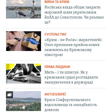
ВІЙНА ТА КРИМ
Російська влада обіцяє закрити
морський шлях українським
БпЛА до Севастополя. Чи реально
це?
СУСПІЛЬСТВО
«Крим – не Росія»: маркетплейс
Ozon припинив прийом нових
замовлень на Кримському
півострові
ПРАВА ЛЮДИНИ
Мить – і ти шпигун. Як у
кримських судах розглядають
звинувачення в держзраді
ФОТОГАЛЕРЕЇ
Краса Сімферопольського
водосховища та занедбаність
довкола