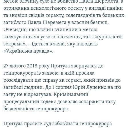
метою злочину було не вбивство Павла Шеремета, а
отримання психологічного ефекту у вигляді паніки
та зневіри свідків теракту, телеглядачів та близьких
загиблого Павла Шеремета у власній безпеці.
Очевидно, що злочин вчинений з метою
залякування як усього населення, так і журналістів
зокрема», – ідеться в заяві, яку наводить
«Українська правда».
27 лютого 2018 року Притула звернулася до
генпрокурора із заявою, в якій просила
розслідувати цю справу як теракт, який призвів до
загибелі людини. До 1 серпня Юрій Луценко на цю
заяву не відреагував. Кримінальний
процесуальний кодекс дозволяє оскаржити таку
бездіяльність генпрокурора.
Притула просить суд зобов’язати генпрокурора