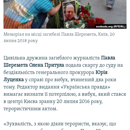
ВІДЕОУРОКИ «ELIFBE»
Русский
СВІДЧЕННЯ ОКУПАЦІЇ
Qırımtatar
УКРАЇНСЬКА ПРОБЛЕМА КРИМУ
Меморіал на місці загибелі Павла Шеремета, Київ, 20
ДОЛУЧАЙСЯ!
ІНФОГРАФІКА
липня 2018 року
Цивільна дружина загиблого журналіста
Павла
Усі сайти RFE/RL
Шеремета Олена Притула
подала скаргу до суду на
бездіяльність генерального прокурора
Юрія
Луценка
у справі про вибух, вчинений два роки
тому. Редактор видання «Українська правда»
вимагає визнати її потерпілою, а вибух, який стався
в центрі Києва зранку 20 липня 2016 року,
терористичним актом.
«Зухвалість, з якою діяли терористи, вказує, що