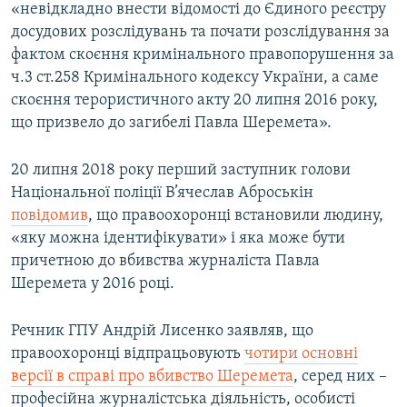
«невідкладно внести відомості до Єдиного реєстру
досудових розслідувань та почати розслідування за
фактом скоєння кримінального правопорушення за
ч.3 ст.258 Кримінального кодексу України, а саме
скоєння терористичного акту 20 липня 2016 року,
що призвело до загибелі Павла Шеремета».
20 липня 2018 року перший заступник голови
Національної поліції В’ячеслав Аброськін
повідомив
, що правоохоронці встановили людину,
«яку можна ідентифікувати» і яка може бути
причетною до вбивства журналіста Павла
Шеремета у 2016 році.
Речник ГПУ Андрій Лисенко заявляв, що
правоохоронці відпрацьовують
чотири основні
версії в справі про вбивство Шеремета
, серед них –
професійна журналістська діяльність, особисті