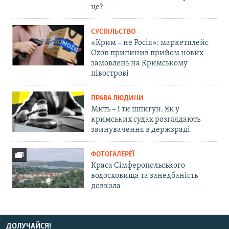
це?
СУСПІЛЬСТВО
«Крим – не Росія»: маркетплейс
Ozon припинив прийом нових
замовлень на Кримському
півострові
ПРАВА ЛЮДИНИ
Мить – і ти шпигун. Як у
кримських судах розглядають
звинувачення в держзраді
ФОТОГАЛЕРЕЇ
Краса Сімферопольського
водосховища та занедбаність
довкола
ДОЛУЧАЙСЯ!