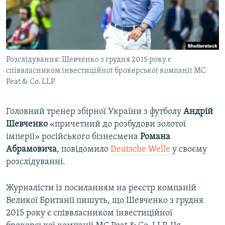
ВІДЕОУРОКИ «ELIFBE»
Русский
СВІДЧЕННЯ ОКУПАЦІЇ
Qırımtatar
УКРАЇНСЬКА ПРОБЛЕМА КРИМУ
Розслідування: Шевченко з грудня 2015 року є
ДОЛУЧАЙСЯ!
ІНФОГРАФІКА
співвласником інвестиційної брокерської компанії MC
Peat & Co. LLP
Усі сайти RFE/RL
Головний тренер збірної України з футболу
Андрій
Шевченко
«причетний до розбудови золотої
імперії» російського бізнесмена
Романа
Абрамовича
, повідомило
Deutsche Welle
у своєму
розслідуванні.
Журналісти із посиланням на реєстр компаній
Великої Британії пишуть, що Шевченко з грудня
2015 року є співвласником інвестиційної