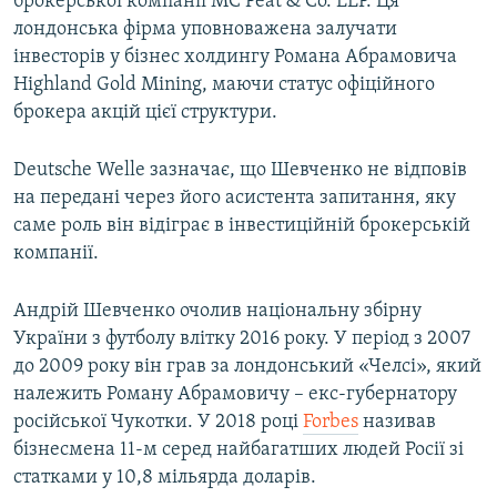
брокерської компанії MC Peat & Co. LLP. Ця
лондонська фірма уповноважена залучати
інвесторів у бізнес холдингу Романа Абрамовича
Highland Gold Mining, маючи статус офіційного
брокера акцій цієї структури.
Deutsche Welle зазначає, що Шевченко не відповів
на передані через його асистента запитання, яку
саме роль він відіграє в інвестиційній брокерській
компанії.
Андрій Шевченко очолив національну збірну
України з футболу влітку 2016 року. У період з 2007
до 2009 року він грав за лондонський «Челсі», який
належить Роману Абрамовичу – екс-губернатору
російської Чукотки. У 2018 році
Forbes
називав
бізнесмена 11-м серед найбагатших людей Росії зі
статками у 10,8 мільярда доларів.