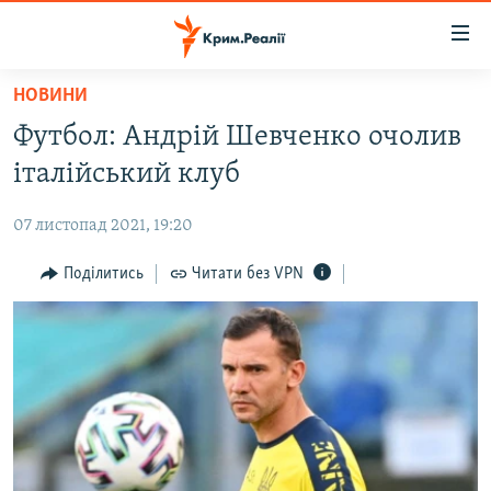
Доступність
посилання
Перейти
НОВИНИ
до
НОВИНИ
Футбол: Андрій Шевченко очолив
основного
ВОДА.КРИМ
матеріалу
італійський клуб
ВІДЕО ТА ФОТО
Перейти
до
07 листопад 2021, 19:20
ПОЛІТИКА
основної
БЛОГИ
Поділитись
Читати без VPN
навігації
Перейти
ПОГЛЯД
до
ІНТЕРВ'Ю
пошуку
ВСЕ ЗА ДЕНЬ
СПЕЦПРОЕКТИ
ЯК ОБІЙТИ БЛОКУВАННЯ
ДЕПОРТАЦІЯ