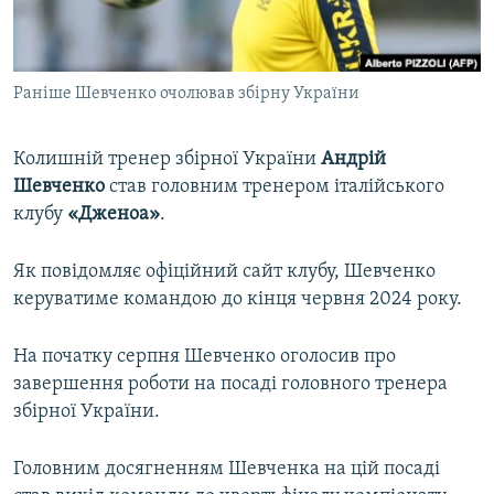
ВІДЕОУРОКИ «ELIFBE»
Русский
СВІДЧЕННЯ ОКУПАЦІЇ
Qırımtatar
Раніше Шевченко очолював збірну України
УКРАЇНСЬКА ПРОБЛЕМА КРИМУ
ДОЛУЧАЙСЯ!
ІНФОГРАФІКА
Колишній тренер збірної України
Андрій
Шевченко
став головним тренером італійського
клубу
«Дженоа»
.
Усі сайти RFE/RL
Як повідомляє офіційний сайт клубу, Шевченко
керуватиме командою до кінця червня 2024 року.
На початку серпня Шевченко оголосив про
завершення роботи на посаді головного тренера
збірної України.
Головним досягненням Шевченка на цій посаді