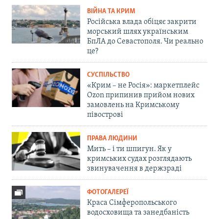
ВІЙНА ТА КРИМ
Російська влада обіцяє закрити
морський шлях українським
БпЛА до Севастополя. Чи реально
це?
СУСПІЛЬСТВО
«Крим – не Росія»: маркетплейс
Ozon припинив прийом нових
замовлень на Кримському
півострові
ПРАВА ЛЮДИНИ
Мить – і ти шпигун. Як у
кримських судах розглядають
звинувачення в держзраді
ФОТОГАЛЕРЕЇ
Краса Сімферопольського
водосховища та занедбаність