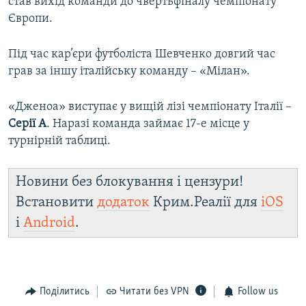
став вихід команди до чвертьфіналу чемпіонату
Європи.
Під час кар’єри футболіста Шевченко довгий час
грав за іншу італійську команду – «Мілан».
«Дженоа» виступає у вищій лізі чемпіонату Італії –
Серії А
. Наразі команда займає 17-е місце у
турнірній таблиці.
Новини без блокування і цензури!
Встановити
додаток
Крим.Реалії для
iOS
і
Android
.
Поділитись
Читати без VPN
Follow us