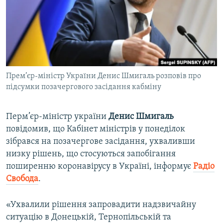
ВІДЕОУРОКИ «ELIFBE»
Русский
СВІДЧЕННЯ ОКУПАЦІЇ
Qırımtatar
УКРАЇНСЬКА ПРОБЛЕМА КРИМУ
ДОЛУЧАЙСЯ!
ІНФОГРАФІКА
Прем’єр-міністр України Денис Шмигаль розповів про
підсумки позачергового засідання кабміну
Усі сайти RFE/RL
Перм’єр-міністр україни
Денис Шмигаль
повідомив, що Кабінет міністрів у понеділок
зібрався на позачергове засідання, ухваливши
низку рішень, що стосуються запобігання
поширенню коронавірусу в Україні, інформує
Радіо
Свобода
.
«Ухвалили рішення запровадити надзвичайну
ситуацію в Донецькій, Тернопільській та