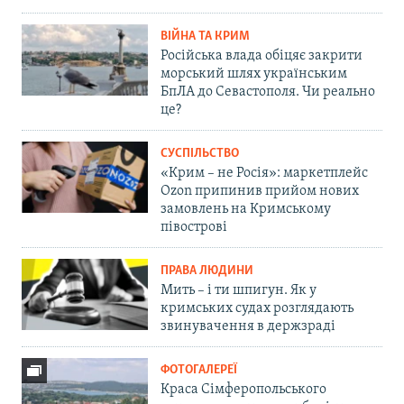
ВІЙНА ТА КРИМ
Російська влада обіцяє закрити
морський шлях українським
БпЛА до Севастополя. Чи реально
це?
СУСПІЛЬСТВО
«Крим – не Росія»: маркетплейс
Ozon припинив прийом нових
замовлень на Кримському
півострові
ПРАВА ЛЮДИНИ
Мить – і ти шпигун. Як у
кримських судах розглядають
звинувачення в держзраді
ФОТОГАЛЕРЕЇ
Краса Сімферопольського