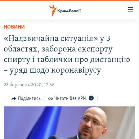
Доступність
посилання
Перейти
НОВИНИ
до
НОВИНИ
«Надзвичайна ситуація» у 3
основного
ВОДА.КРИМ
матеріалу
областях, заборона експорту
ВІДЕО ТА ФОТО
Перейти
спирту і таблички про дистанцію
до
ПОЛІТИКА
– уряд щодо коронавірусу
основної
БЛОГИ
навігації
23 березень 2020, 17:56
Перейти
ПОГЛЯД
до
Поділитись
Читати без VPN
ІНТЕРВ'Ю
пошуку
ВСЕ ЗА ДЕНЬ
СПЕЦПРОЕКТИ
ЯК ОБІЙТИ БЛОКУВАННЯ
ДЕПОРТАЦІЯ