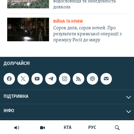
водосховища та занедбаність
довкола
ВІЙНА ТА КРИМ
Сорок днів, сорок ночей. Про
результати кримської операції з
примусу Росії до миру
ДОЛУЧАЙСЯ!
ПІДТРИМКА
ІНФО
© Крим.Реалії, 2026 | Усі права застережено.
КТА
РУС