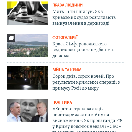
ПРАВА ЛЮДИНИ
Мить – і ти шпигун. Як у
кримських судах розглядають
звинувачення в держзраді
ФОТОГАЛЕРЕЇ
Краса Сімферопольського
водосховища та занедбаність
довкола
ВІЙНА ТА КРИМ
Сорок днів, сорок ночей. Про
результати кримської операції з
примусу Росії до миру
ПОЛІТИКА
«Короткострокова акція
перетворилася на війну на
виснаження»: Як пропаганда РФ
у Криму пояснює невдачі «СВО»