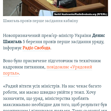
ВІДЕОУРОКИ «ELIFBE»
Русский
СВІДЧЕННЯ ОКУПАЦІЇ
Qırımtatar
Шмигаль провів перше засідання кабміну
УКРАЇНСЬКА ПРОБЛЕМА КРИМУ
ДОЛУЧАЙСЯ!
ІНФОГРАФІКА
Новопризначений прем’єр-міністр України
Денис
Шмигаль
5 березня провів перше засідання уряду,
інформує
Радіо Свобода
.
Усі сайти RFE/RL
Воно було присвячене підготовчим та технічним
кадровим питанням,
повідомляє «Урядовий
портал»
.
«Радий вітати усіх міністрів. На нас чекає багато
роботи, ми маємо швидко увійти у темп. Хочу
зазначити, що уряд, міністерства зроблять
максимально необхідне для того, щоб результат був