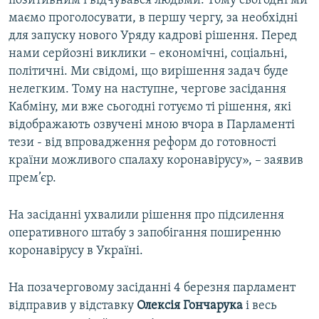
позитивним і відчувався людьми. Тому сьогодні ми
маємо проголосувати, в першу чергу, за необхідні
для запуску нового Уряду кадрові рішення. Перед
нами серйозні виклики – економічні, соціальні,
політичні. Ми свідомі, що вирішення задач буде
нелегким. Тому на наступне, чергове засідання
Кабміну, ми вже сьогодні готуємо ті рішення, які
відображають озвучені мною вчора в Парламенті
тези - від впровадження реформ до готовності
країни можливого спалаху коронавірусу», – заявив
прем’єр.
На засіданні ухвалили рішення про підсилення
оперативного штабу з запобігання поширенню
коронавірусу в Україні.
На позачерговому засіданні 4 березня парламент
відправив у відставку
Олексія Гончарука
і весь