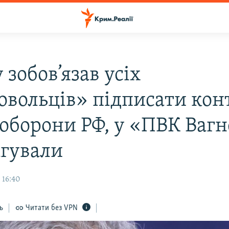
зобов’язав усіх
овольців» підписати кон
ноборони РФ, у «ПВК Ваг
агували
 16:40
ь
Читати без VPN