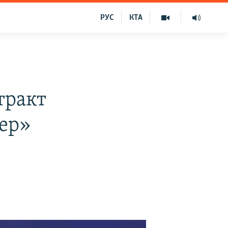
РУС
КТА
тракт
нер»