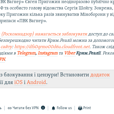
ВК Вагнер» Євген Пригожин неодноразово публічно к
 та особисто голову відомства Сергія Шойгу. Зокрема,
оку Пригожин кілька разів звинуватив Міноборони у в
припаси «ПВК Вагнер».
 (Роскомнадзор) намагається заблокувати
доступ до са
 Безперешкодно читати Крим.Реалії можна за допомог
 сайту
:
https://dfs0qrmo00d6u.cloudfront.net
. Також слі
одіями в
Telegram
,
Instagram
та
Viber
Крим.Реалії
. Ре
ко
PN
.
з блокування і цензури! Встановити
додаток
ії для
iOS
і
Android
.
ь
Читати без VPN
Follow us
Print