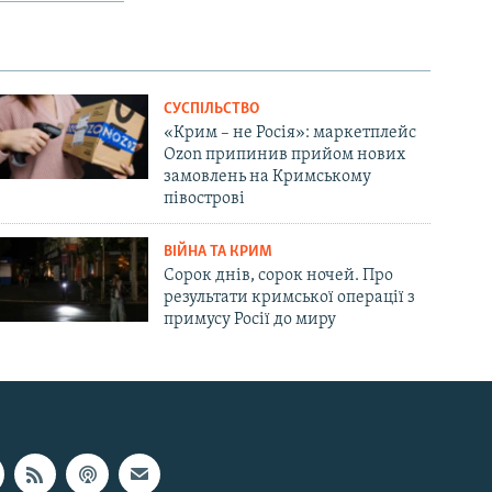
СУСПІЛЬСТВО
«Крим – не Росія»: маркетплейс
Ozon припинив прийом нових
замовлень на Кримському
півострові
ВІЙНА ТА КРИМ
Сорок днів, сорок ночей. Про
результати кримської операції з
примусу Росії до миру