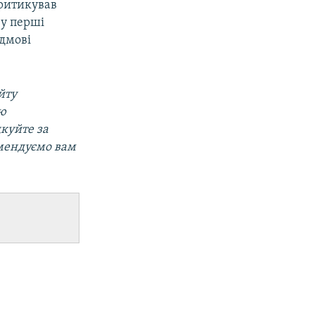
ритикував
 у перші
ідмові
йту
ою
дкуйте за
мендуємо вам