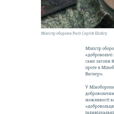
Міністр оборони Росії Сергій Шойгу
Міністр оборо
«добровольчі 
саме загони й
проте в Міно
Вагнер».
У Міноборони
добровольчим
можливості ко
«добровольця
індивідуальні