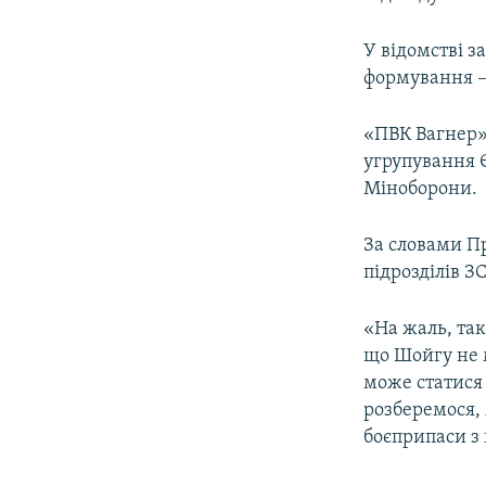
У відомстві з
формування – 
«ПВК Вагнер» 
угрупування 
Міноборони.
За словами Пр
підрозділів З
«На жаль, так
що Шойгу не 
може статися 
розберемося, 
боєприпаси з