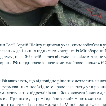
ни Росії Сергій Шойгу підписав указ, яким зобов’язав ус
загони» до 1 липня підписати контракт із Міноборони Р
деться, на сайті російського військового відомства не 
борони РФ неодноразово називали «добровольцями» бі
 РФ вважають, що відповідне рішення дозволить нада
 формуванням необхідного правового статусу та розш
мплектування підрозділів як військовослужбовцями, т
ми». При цьому окремі «добровольці» мають можливіс
 контракти як із загонами, так і з Міноборони РФ безп