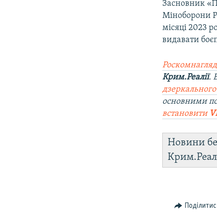
Засновник «П
Міноборони РФ
місяці 2023 р
видавати боє
Роскомнагляд
Крим.Реалії
.
дзеркального
основними п
встановити
V
Новини бе
Крим.Реал
Поділитис