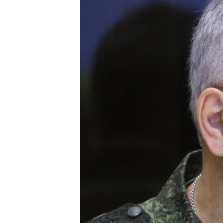
ВІДЕОУРОКИ «ELIFBE»
СВІДЧЕННЯ ОКУПАЦІЇ
УКРАЇНСЬКА ПРОБЛЕМА КРИМУ
ІНФОГРАФІКА