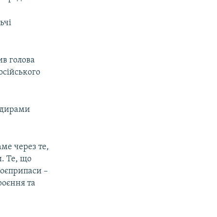
ьчі
ив голова
осійського
андирами
аме через те,
. Те, що
боєприпаси –
роєння та