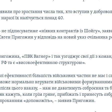
аявили про зростання числа тих, хто вступив у добровол
наразі їх налічується понад 40.
не підписуватиме «ніяких контрактів із Шойгу», заяв
Євген Пригожин у відповідь на новий указ очільника р
игожина, «ПВК Вагнер» і так узгоджує свої дії з ком
С РФ та є «високоефективною структурою».
ої ефективності більшість військових частин не має і с
може нормально керувати військовими формуваннями
після цього наказу, – нам не даватимуть озброєння та 
як кажуть, коли грім гряне, прибіжать і принесуть озб
 проханням «допоможіть», – заявив Пригожин.