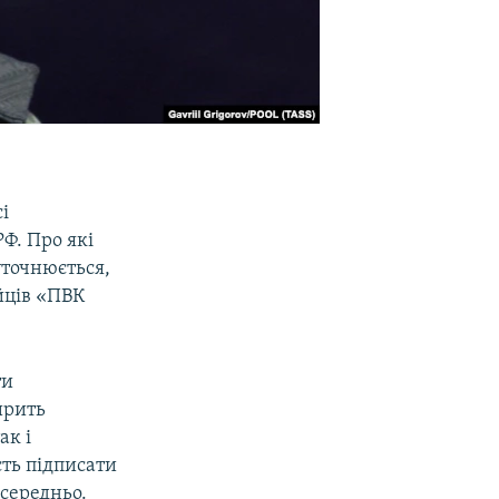
і
Ф. Про які
уточнюється,
йців «ПВК
ти
ирить
ак і
ть підписати
осередньо.