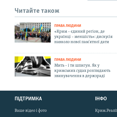
Читайте також
ПРАВА ЛЮДИНИ
«Крим – єдиний регіон, де
українці – меншість»: дискусія
навколо нової пам'ятної дати
ПРАВА ЛЮДИНИ
Мить – і ти шпигун. Як у
кримських судах розглядають
звинувачення в держзраді
Русский
ПІДТРИМКА
ІНФО
Qırımtatar
Ваше відео і фото
Крим.Реалії
ДОЛУЧАЙСЯ!