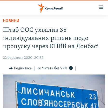
Доступність
посилання
Перейти
НОВИНИ
до
НОВИНИ
Штаб ООС ухвалив 35
основного
ВОДА.КРИМ
матеріалу
індивідуальних рішень щодо
ВІДЕО ТА ФОТО
Перейти
пропуску через КПВВ на Донбасі
до
ПОЛІТИКА
основної
22 березень 2020, 20:32
БЛОГИ
навігації
Перейти
Поділитись
Читати без VPN
ПОГЛЯД
до
ІНТЕРВ'Ю
пошуку
ВСЕ ЗА ДЕНЬ
СПЕЦПРОЕКТИ
ЯК ОБІЙТИ БЛОКУВАННЯ
ДЕПОРТАЦІЯ