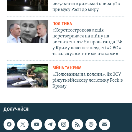
результати кримської операції з
примусу Росії до миру
ПОЛІТИКА
«Короткострокова акція
перетворилася на війну на
виснаження»: Як пропаганда РФ
у Криму пояснює невдачі «СВО»
та залякує «мінними атаками»
ВІЙНА ТА КРИМ
«Полювання на колони». Як ЗСУ
ріжуть військову логістику Росії в
Криму
ДОЛУЧАЙСЯ!