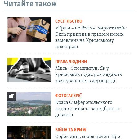
Читайте також
СУСПІЛЬСТВО
«Крим – не Росія»: маркетплейс
Ozon припинив прийом нових
замовлень на Кримському
півострові
ПРАВА ЛЮДИНИ
Мить – і ти шпигун. Як у
кримських судах розглядають
звинувачення в держзраді
ФОТОГАЛЕРЕЇ
Краса Сімферопольського
водосховища та занедбаність
довкола
ВІЙНА ТА КРИМ
Сорок днів, сорок ночей. Про