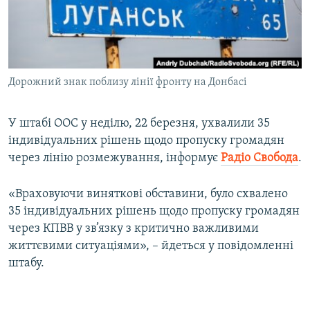
ВІДЕОУРОКИ «ELIFBE»
Русский
СВІДЧЕННЯ ОКУПАЦІЇ
Qırımtatar
УКРАЇНСЬКА ПРОБЛЕМА КРИМУ
Дорожний знак поблизу лінії фронту на Донбасі
ДОЛУЧАЙСЯ!
ІНФОГРАФІКА
У штабі ООС у неділю, 22 березня, ухвалили 35
індивідуальних рішень щодо пропуску громадян
Усі сайти RFE/RL
через лінію розмежування, інформує
Радіо Свобода
.
«Враховуючи виняткові обставини, було схвалено
35 індивідуальних рішень щодо пропуску громадян
через КПВВ у зв’язку з критично важливими
життєвими ситуаціями», – йдеться у повідомленні
штабу.