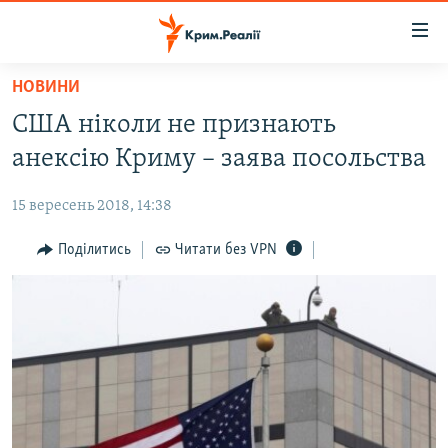
Доступність
посилання
Перейти
НОВИНИ
до
НОВИНИ
США ніколи не признають
основного
ВОДА.КРИМ
матеріалу
анексію Криму – заява посольства
ВІДЕО ТА ФОТО
Перейти
до
15 вересень 2018, 14:38
ПОЛІТИКА
основної
БЛОГИ
Поділитись
Читати без VPN
навігації
Перейти
ПОГЛЯД
до
ІНТЕРВ'Ю
пошуку
ВСЕ ЗА ДЕНЬ
СПЕЦПРОЕКТИ
ЯК ОБІЙТИ БЛОКУВАННЯ
ДЕПОРТАЦІЯ