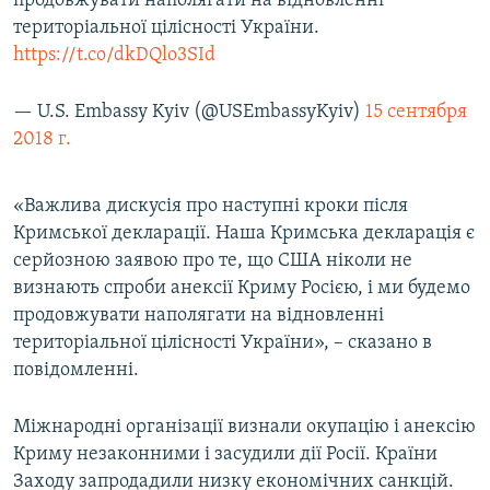
продовжувати наполягати на відновленні
територіальної цілісності України.
https://t.co/dkDQlo3SId
— U.S. Embassy Kyiv (@USEmbassyKyiv)
15 сентября
2018 г.
«Важлива дискусія про наступні кроки після
Кримської декларації. Наша Кримська декларація є
серйозною заявою про те, що США ніколи не
визнають спроби анексії Криму Росією, і ми будемо
продовжувати наполягати на відновленні
територіальної цілісності України», – сказано в
повідомленні.
Міжнародні організації визнали окупацію і анексію
Криму незаконними і засудили дії Росії. Країни
Заходу запродадили низку економічних санкцій.