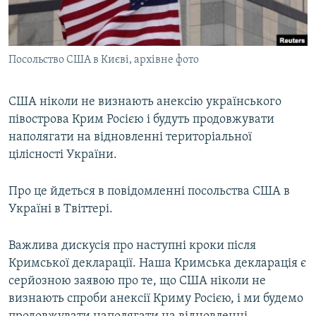
ВІДЕОУРОКИ «ELIFBE»
Русский
СВІДЧЕННЯ ОКУПАЦІЇ
Qırımtatar
Посольство США в Києві, архівне фото
УКРАЇНСЬКА ПРОБЛЕМА КРИМУ
ДОЛУЧАЙСЯ!
ІНФОГРАФІКА
США ніколи не визнають анексію українського
півострова Крим Росією і будуть продовжувати
наполягати на відновленні територіальної
Усі сайти RFE/RL
цілісності України.
Про це йдеться в повідомленні посольства США в
Україні в Tвіттері.
Важлива дискусія про наступні кроки після
Кримської декларації. Наша Кримська декларація є
серйозною заявою про те, що США ніколи не
визнають спроби анексії Криму Росією, і ми будемо