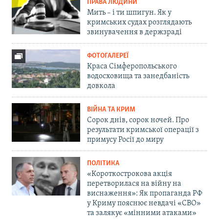
ПРАВА ЛЮДИНИ
Мить – і ти шпигун. Як у
кримських судах розглядають
звинувачення в держзраді
ФОТОГАЛЕРЕЇ
Краса Сімферопольського
водосховища та занедбаність
довкола
ВІЙНА ТА КРИМ
Сорок днів, сорок ночей. Про
результати кримської операції з
примусу Росії до миру
ПОЛІТИКА
«Короткострокова акція
перетворилася на війну на
виснаження»: Як пропаганда РФ
у Криму пояснює невдачі «СВО»
та залякує «мінними атаками»