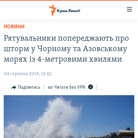
Доступність
посилання
Перейти
НОВИНИ
до
НОВИНИ
Рятувальники попереджають про
основного
ВОДА.КРИМ
матеріалу
шторм у Чорному та Азовському
ВІДЕО ТА ФОТО
Перейти
морях із 4-метровими хвилями
до
ПОЛІТИКА
основної
04 серпень 2019, 13:42
БЛОГИ
навігації
Перейти
Поділитись
Читати без VPN
ПОГЛЯД
до
ІНТЕРВ'Ю
пошуку
ВСЕ ЗА ДЕНЬ
СПЕЦПРОЕКТИ
ЯК ОБІЙТИ БЛОКУВАННЯ
ДЕПОРТАЦІЯ