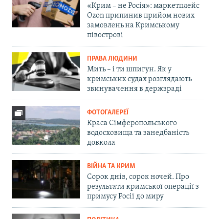
«Крим – не Росія»: маркетплейс
Ozon припинив прийом нових
замовлень на Кримському
півострові
ПРАВА ЛЮДИНИ
Мить – і ти шпигун. Як у
кримських судах розглядають
звинувачення в держзраді
ФОТОГАЛЕРЕЇ
Краса Сімферопольського
водосховища та занедбаність
довкола
ВІЙНА ТА КРИМ
Сорок днів, сорок ночей. Про
результати кримської операції з
примусу Росії до миру