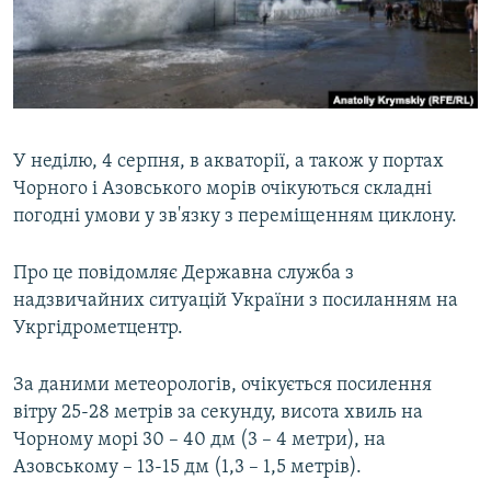
ВІДЕОУРОКИ «ELIFBE»
Русский
СВІДЧЕННЯ ОКУПАЦІЇ
Qırımtatar
УКРАЇНСЬКА ПРОБЛЕМА КРИМУ
ДОЛУЧАЙСЯ!
ІНФОГРАФІКА
У неділю, 4 серпня, в акваторії, а також у портах
Чорного і Азовського морів очікуються складні
погодні умови у зв'язку з переміщенням циклону.
Усі сайти RFE/RL
Про це повідомляє Державна служба з
надзвичайних ситуацій України з посиланням на
Укргідрометцентр.
За даними метеорологів, очікується посилення
вітру 25-28 метрів за секунду, висота хвиль на
Чорному морі 30 – 40 дм (3 – 4 метри), на
Азовському – 13-15 дм (1,3 – 1,5 метрів).