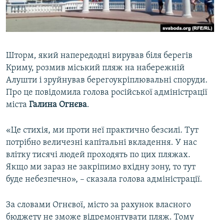
ВІДЕОУРОКИ «ELIFBE»
Русский
СВІДЧЕННЯ ОКУПАЦІЇ
Qırımtatar
УКРАЇНСЬКА ПРОБЛЕМА КРИМУ
Шторм, який напередодні вирував біля берегів
ДОЛУЧАЙСЯ!
ІНФОГРАФІКА
Криму, розмив міський пляж на набережній
Алушти і зруйнував берегоукріплювальні споруди.
Про це повідомила голова російської адміністрації
міста
Галина Огнєва
.
Усі сайти RFE/RL
«Це стихія, ми проти неї практично безсилі. Тут
потрібно величезні капітальні вкладення. У нас
влітку тисячі людей проходять по цих пляжах.
Якщо ми зараз не закріпимо вхідну зону, то тут
буде небезпечно», – сказала голова адміністрації.
За словами Огнєвої, місто за рахунок власного
бюджету не зможе відремонтувати пляж. Тому