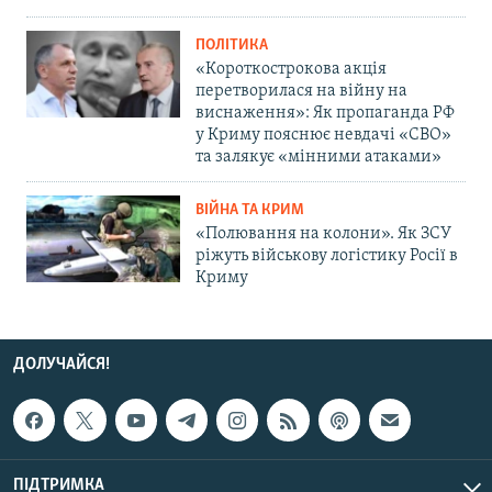
ПОЛІТИКА
«Короткострокова акція
перетворилася на війну на
виснаження»: Як пропаганда РФ
у Криму пояснює невдачі «СВО»
та залякує «мінними атаками»
ВІЙНА ТА КРИМ
«Полювання на колони». Як ЗСУ
ріжуть військову логістику Росії в
Криму
ДОЛУЧАЙСЯ!
ПІДТРИМКА