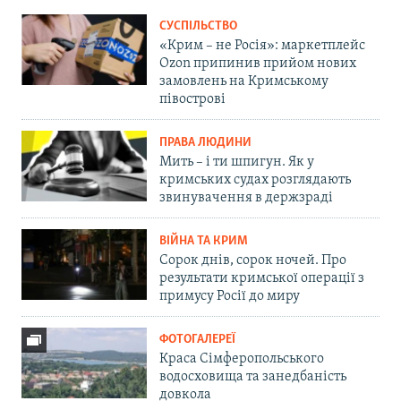
СУСПІЛЬСТВО
«Крим – не Росія»: маркетплейс
Ozon припинив прийом нових
замовлень на Кримському
півострові
ПРАВА ЛЮДИНИ
Мить – і ти шпигун. Як у
кримських судах розглядають
звинувачення в держзраді
ВІЙНА ТА КРИМ
Сорок днів, сорок ночей. Про
результати кримської операції з
примусу Росії до миру
ФОТОГАЛЕРЕЇ
Краса Сімферопольського
водосховища та занедбаність
довкола