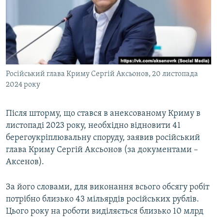
ВІДЕОУРОКИ «ELIFBE»
Русский
СВІДЧЕННЯ ОКУПАЦІЇ
Qırımtatar
УКРАЇНСЬКА ПРОБЛЕМА КРИМУ
ДОЛУЧАЙСЯ!
ІНФОГРАФІКА
Російський глава Криму Сергій Аксьонов, 20 листопада
2024 року
Усі сайти RFE/RL
Після шторму, що стався в анексованому Криму в
листопаді 2023 року, необхідно відновити 41
берегоукріплювальну споруду, заявив російський
глава Криму Сергій Аксьонов (за документами –
Аксенов).
За його словами, для виконання всього обсягу робіт
потрібно близько 43 мільярдів російських рублів.
Цього року на роботи виділяється близько 10 млрд