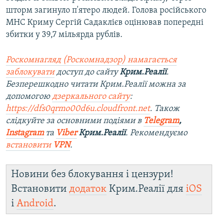
шторм загинуло п'ятеро людей. Голова російського
МНС Криму Сергій Садаклієв оцінював попередні
збитки у 39,7 мільярда рублів.
Роскомнагляд (Роскомнадзор) намагається
заблокувати
доступ до сайту
Крим.Реалії
.
Безперешкодно читати Крим.Реалії можна за
допомогою
дзеркального сайту
:
https://dfs0qrmo00d6u.cloudfront.net
. Також
слідкуйте за основними подіями в
Telegram
,
Instagram
та
Viber
Крим.Реалії
. Рекомендуємо
встановити
VPN
.
Новини без блокування і цензури!
Встановити
додаток
Крим.Реалії для
iOS
і
Android
.