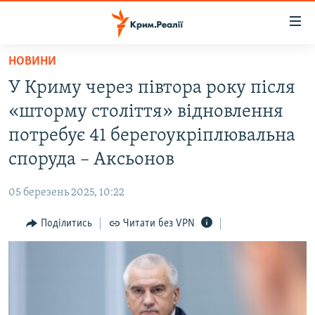
Доступність
посилання
Перейти
НОВИНИ
до
НОВИНИ
У Криму через півтора року після
основного
ВОДА.КРИМ
матеріалу
«шторму століття» відновлення
ВІДЕО ТА ФОТО
Перейти
потребує 41 берегоукріплювальна
до
ПОЛІТИКА
споруда – Аксьонов
основної
БЛОГИ
навігації
05 березень 2025, 10:22
Перейти
ПОГЛЯД
до
Поділитись
Читати без VPN
ІНТЕРВ'Ю
пошуку
ВСЕ ЗА ДЕНЬ
СПЕЦПРОЕКТИ
ЯК ОБІЙТИ БЛОКУВАННЯ
ДЕПОРТАЦІЯ