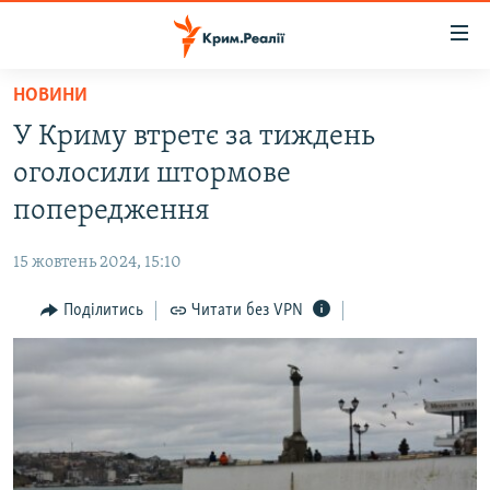
Доступність
посилання
Перейти
НОВИНИ
до
НОВИНИ
У Криму втретє за тиждень
основного
ВОДА.КРИМ
матеріалу
оголосили штормове
ВІДЕО ТА ФОТО
Перейти
попередження
до
ПОЛІТИКА
основної
15 жовтень 2024, 15:10
БЛОГИ
навігації
Перейти
Поділитись
Читати без VPN
ПОГЛЯД
до
ІНТЕРВ'Ю
пошуку
ВСЕ ЗА ДЕНЬ
СПЕЦПРОЕКТИ
ЯК ОБІЙТИ БЛОКУВАННЯ
ДЕПОРТАЦІЯ