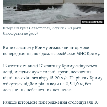
ВІДЕОУРОКИ «ELIFBE»
Русский
СВІДЧЕННЯ ОКУПАЦІЇ
Qırımtatar
УКРАЇНСЬКА ПРОБЛЕМА КРИМУ
Шторм накрив Севастополь, 2 січня 2021 року
ДОЛУЧАЙСЯ!
ІНФОГРАФІКА
(ілюстративне фото)
В анексованому Криму оголосили штормове
Усі сайти RFE/RL
попередження, повідомляє російське МНС Криму.
16 жовтня та вночі 17 жовтня у Криму очікуються
дощі, місцями дуже сильні, грози, посилення
північно-східного вітру 15-20 м/с. На річках Криму
очікується підйом рівня води на 0,5-1,0 м, без
досягнення небезпечних позначок.
Раніше штормове попередження оголошували 10