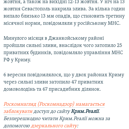
жовтня, а також на вихідні 12-13 жовтня. У ніч на 13
жовтня Севастополь накрила злива. За кілька годин
випало близько 13 мм опадів, що становить третину
місячної норми, повідомляли у російському МНС.
Минулого місяця в Джанкойському районі
пройшли сильні зливи, внаслідок чого затопило 25
приватних будинків, повідомляло управління МНС
РФ у Криму.
6 вересня повідомлялося, що у двох районах Криму
через сильні зливи затопило 47 приватних
домоволодінь та 67 присадибних ділянок.
Роскомнагляд (Роскомнадзор) намагається
заблокувати
доступ до сайту
Крим.Реалії
.
Безперешкодно читати Крим.Реалії можна за
допомогою
дзеркального сайту
: