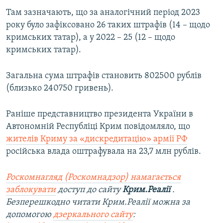
ВІДЕОУРОКИ «ELIFBE»
Там зазначають, що за аналогічний період 2023
Русский
року було зафіксовано 26 таких штрафів (14 – щодо
СВІДЧЕННЯ ОКУПАЦІЇ
Qırımtatar
кримських татар), а у 2022 – 25 (12 – щодо
УКРАЇНСЬКА ПРОБЛЕМА КРИМУ
кримських татар).
ДОЛУЧАЙСЯ!
ІНФОГРАФІКА
Загальна сума штрафів становить 802500 рублів
(близько 240750 гривень).
Усі сайти RFE/RL
Раніше представництво президента України в
Автономній Республіці Крим повідомляло, що
жителів Криму за «дискредитацію» армії РФ
російська влада оштрафувала на 23,7 млн рублів.
Роскомнагляд (Роскомнадзор) намагається
заблокувати
доступ до сайту
Крим.Реалії
.
Безперешкодно читати Крим.Реалії можна за
допомогою
дзеркального сайту
: