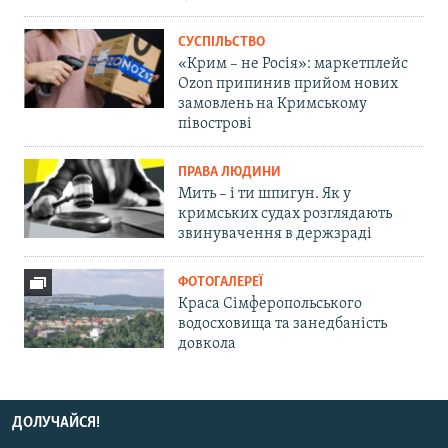
СУСПІЛЬСТВО
«Крим – не Росія»: маркетплейс
Ozon припинив прийом нових
замовлень на Кримському
півострові
ПРАВА ЛЮДИНИ
Мить – і ти шпигун. Як у
кримських судах розглядають
звинувачення в держзраді
ФОТОГАЛЕРЕЇ
Краса Сімферопольського
водосховища та занедбаність
довкола
ДОЛУЧАЙСЯ!