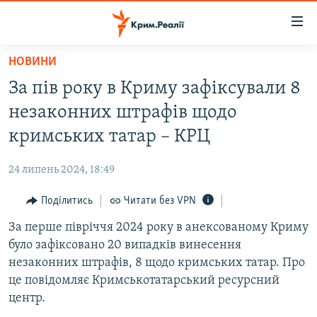
Доступність
посилання
Перейти
НОВИНИ
до
НОВИНИ
За пів року в Криму зафіксували 8
основного
ВОДА.КРИМ
матеріалу
незаконних штрафів щодо
ВІДЕО ТА ФОТО
Перейти
кримських татар – КРЦ
до
ПОЛІТИКА
основної
24 липень 2024, 18:49
БЛОГИ
навігації
Перейти
Поділитись
Читати без VPN
ПОГЛЯД
до
За перше півріччя 2024 року в анексованому Криму
ІНТЕРВ'Ю
пошуку
було зафіксовано 20 випадків винесення
ВСЕ ЗА ДЕНЬ
незаконних штрафів, 8 щодо кримських татар. Про
СПЕЦПРОЕКТИ
це повідомляє Кримськотатарський ресурсний
центр.
ЯК ОБІЙТИ БЛОКУВАННЯ
ДЕПОРТАЦІЯ