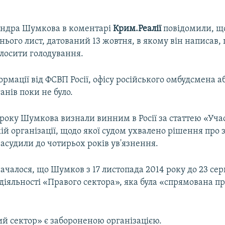
андра Шумкова в коментарі
Крим.Реалії
повідомили, щ
нього лист, датований 13 жовтня, в якому він написав,
олосити голодування.
ормації від ФСВП Росії, офісу російського омбудсмена 
анів поки не було.
 року Шумкова визнали винним в Росії за статтею «Уча
ій організації, щодо якої судом ухвалено рішення про з
 засудили до чотирьох років ув'язнення.
ачалося, що Шумков з 17 листопада 2014 року до 23 сер
 діяльності «Правого сектора», яка була «спрямована пр
ий сектор» є забороненою організацією.