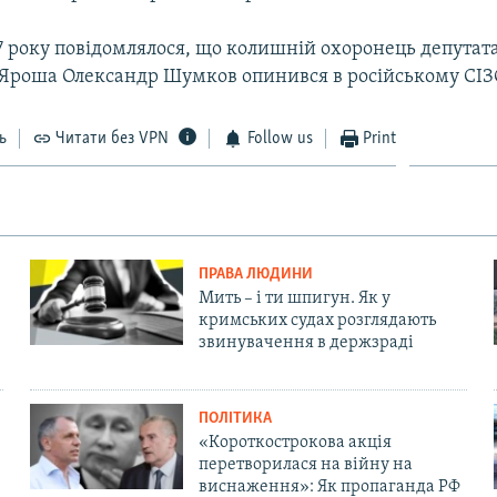
7 року повідомлялося, що колишній охоронець депутат
Яроша Олександр Шумков опинився в російському СІЗ
ь
Читати без VPN
Follow us
Print
ПРАВА ЛЮДИНИ
Мить – і ти шпигун. Як у
кримських судах розглядають
звинувачення в держзраді
ПОЛІТИКА
«Короткострокова акція
перетворилася на війну на
виснаження»: Як пропаганда РФ