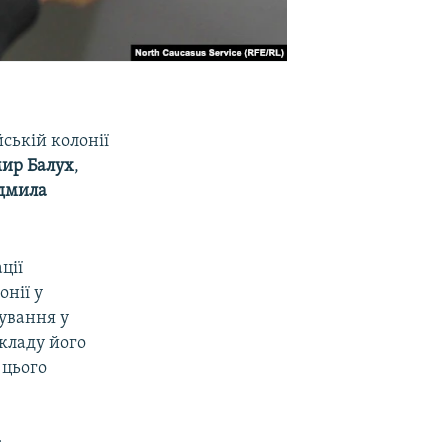
йській колонії
ир Балух
,
дмила
ції
нії у
дування у
кладу його
 цього
и