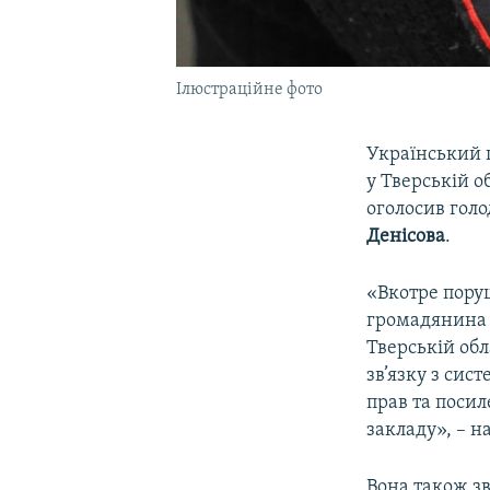
Ілюстраційне фото
Український 
у Тверській о
оголосив гол
Денісова
.
«Вкотре пору
громадянина 
Тверській обл
зв’язку з си
прав та поси
закладу», – н
Вона також з