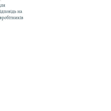
для
ідповідь на
вробітників