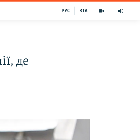
РУС
КТА
ії, де