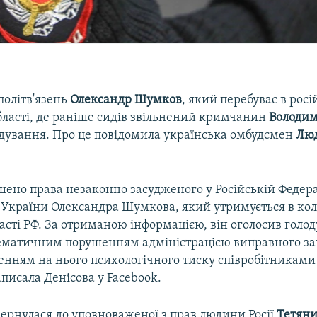
політв'язень
Олександр Шумков
, який перебуває в росі
бласті, де раніше сидів звільнений кримчанин
Володим
одування. Про це повідомила українська омбудсмен
Лю
шено права незаконно засудженого у Російській Федера
України Олександра Шумкова, який утримується в коло
асті РФ. За отриманою інформацією, він оголосив голо
стематичним порушенням адміністрацією виправного за
ленням на нього психологічного тиску співробітниками
аписала Денісова у Facebook.
вернулася до уповноваженої з прав людини Росії
Тетян