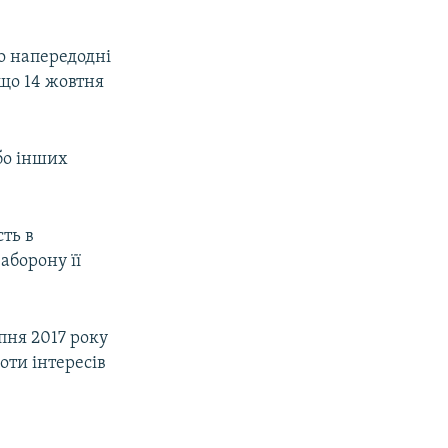
о напередодні
 що 14 жовтня
або інших
сть в
аборону її
пня 2017 року
оти інтересів