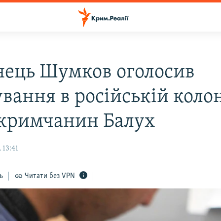
нець Шумков оголосив
вання в російській колон
 кримчанин Балух
 13:41
ь
Читати без VPN