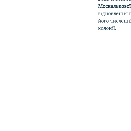
Москалькової
відновлення 
його численні
колонії.