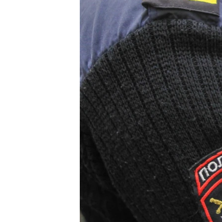
ВІДЕОУРОКИ «ELIFBE»
СВІДЧЕННЯ ОКУПАЦІЇ
УКРАЇНСЬКА ПРОБЛЕМА КРИМУ
ІНФОГРАФІКА