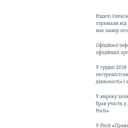
Родичі Олекс
отримали від 
має намір ог
Офіційної інф
офіційних орг
У грудні 2018
екстремістськ
діяльності» і
У вироку зазн
брав участь у
Росії».
У Росії «Прав