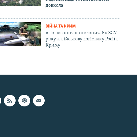
довкола
ВІЙНА ТА КРИМ
«Полювання на колони». Як ЗСУ
ріжуть військову логістику Росії в
Криму