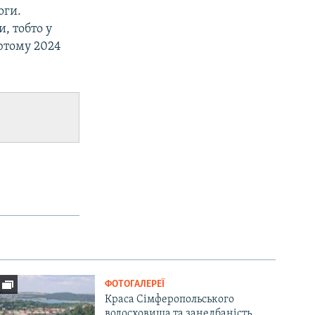
оги.
, тобто у
ютому 2024
ФОТОГАЛЕРЕЇ
Краса Сімферопольського
водосховища та занедбаність