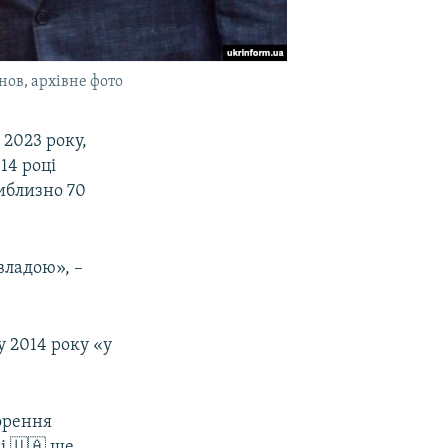
нов, архівне фото
 2023 року,
14 році
иблизно 70
владою», –
 2014 року «у
корення
і 🇺🇦 ще