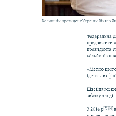
Колишній президент України Віктор Яну
Федеральна р
продовжити «
президента У
мільйонів шв
«Метою цього 
ідеться в офі
Швейцарський
зв’язку з тод
З 2014 р🇨🇭 
процесу повер