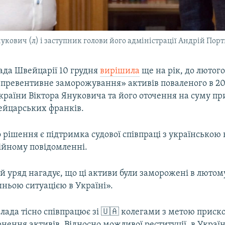
кович (л) і заступник голови його адміністрації Андрій Порт
ада Швейцарії 10 грудня
вирішила
ще на рік, до лютого
превентивне заморожування» активів поваленого в 20
країни Віктора Януковича та його оточення на суму пр
ейцарських франків.
рішення є підтримка судової співпраці з українською 
ційному повідомленні.
 уряд нагадує, що ці активи були заморожені в лютому
ішньою ситуацією в Україні».
влада тісно співпрацює зі 🇺🇦 колегами з метою прис
нення активів. Відносно можливої реституції, в Україн