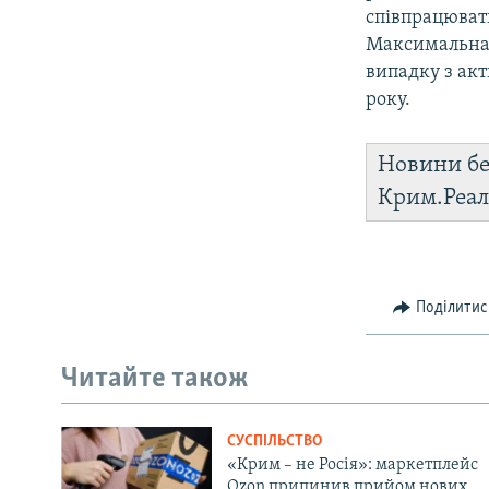
співпрацюват
Максимальна 
випадку з ак
року.
Новини бе
Крим.Реал
Поділитис
Читайте також
СУСПІЛЬСТВО
«Крим – не Росія»: маркетплейс
Ozon припинив прийом нових