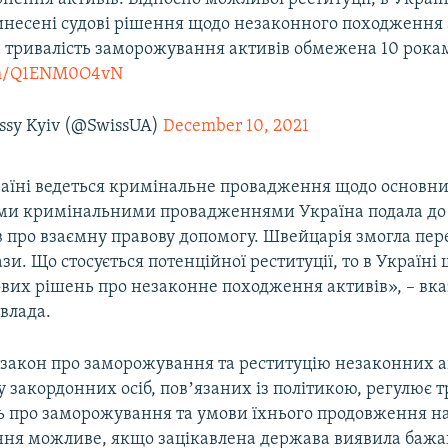
инесені судові рішення щодо незаконного походження 
тривалість заморожування активів обмежена 10 рока
com/Q1ENM0O4vN
ssy Kyiv (@SwissUA)
December 10, 2021
раїні ведеться кримінальне провадження щодо основни
цими кримінальними провадженнями Україна подала до
в про взаємну правову допомогу. Швейцарія змогла пер
зи. Що стосується потенційної реституції, то в Україні 
ових рішень про незаконне походження активів», – вка
влада.
закон про заморожування та реституцію незаконних ак
у закордонних осіб, повʼязаних із політикою, регулює т
 про заморожування та умови їхнього продовження н
ння можливе, якщо зацікавлена держава виявила баж