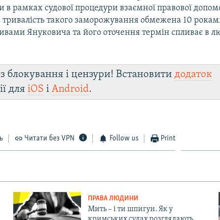
и в рамках судової процедури взаємної правової допом
тривалість такого заморожування обмежена 10 роками
тивами Януковича та його оточення термін спливає в л
з блокування і цензури! Встановити
додаток
ії для
iOS
і
Android
.
ь
Читати без VPN
Follow us
Print
ПРАВА ЛЮДИНИ
Мить – і ти шпигун. Як у
кримських судах розглядають