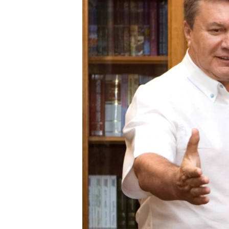
ВІДЕОУРОКИ «ELIFBE»
СВІДЧЕННЯ ОКУПАЦІЇ
УКРАЇНСЬКА ПРОБЛЕМА КРИМУ
ІНФОГРАФІКА