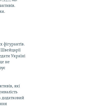
активів.
ми.
х фігурантів.
 Швейцарії
едати Україні
ще не
зує
тивів, які
ривалість
а додатковий
ання