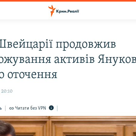
Швейцарії продовжив
ожування активів Януко
го оточення
 20:10
ь
Читати без VPN