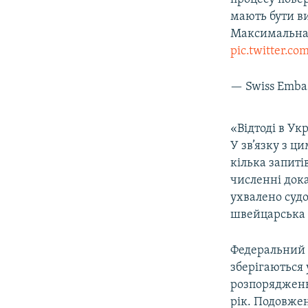
мають бути в
Максимальна 
pic.twitter.
— Swiss Emba
«Відтоді в Ук
У зв’язку з 
кілька запиті
численні дока
ухвалено суд
швейцарська 
Федеральний 
зберігаються 
розпоряджень
рік. Подовже