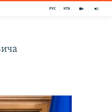
РУС
КТА
вича