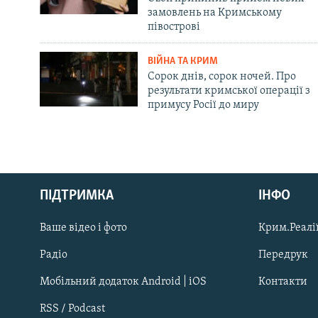
замовлень на Кримському
півострові
ВІЙНА ТА КРИМ
Сорок днів, сорок ночей. Про
результати кримської операції з
примусу Росії до миру
Русский
ПІДТРИМКА
ІНФО
Qırımtatar
Ваше відео і фото
Крим.Реалії
ДОЛУЧАЙСЯ!
Радіо
Передрук
Мобільний додаток Android | iOS
Контакти
RSS / Podcast