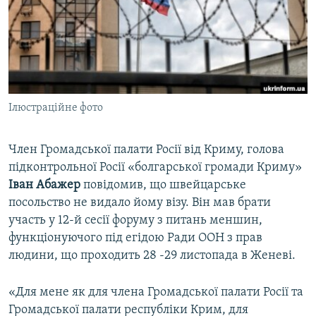
ВІДЕОУРОКИ «ELIFBE»
Русский
СВІДЧЕННЯ ОКУПАЦІЇ
Qırımtatar
УКРАЇНСЬКА ПРОБЛЕМА КРИМУ
ДОЛУЧАЙСЯ!
ІНФОГРАФІКА
Ілюстраційне фото
Член Громадської палати Росії від Криму, голова
Усі сайти RFE/RL
підконтрольної Росії «болгарської громади Криму»
Іван Абажер
повідомив, що швейцарське
посольство не видало йому візу. Він мав брати
участь у 12-й сесії форуму з питань меншин,
функціонуючого під егідою Ради ООН з прав
людини, що проходить 28 -29 листопада в Женеві.
«Для мене як для члена Громадської палати Росії та
Громадської палати республіки Крим, для