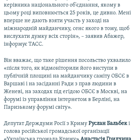
керівника національного об'єднання, якому в
цьому році виповнюється 25 років, це дивно. Мені
вперше не дають взяти участь у заході на
міжнародній майданчику, сенс якого в тому, щоб
вислухати думку всіх сторін», – заявив Абажер,
інформує ТАСС.
Він вважає, що таке рішення посольство ухвалило
«після того, як відмоніторили його виступи в
публічній площині на майданчику саміту ОБСЄ в
Варшаві і на засіданні Ради з прав людини в
Женеві, на заходах під егідою ОБСЄ в Москві, на
форумі із управління інтернетом в Берліні, на
Паризькому форумі світу».
Депутат Держдуми Росії з Криму
Руслан Бальбек
і
голова російської громадської організації
«Українська громада Криму»
Анастасія Гридчина