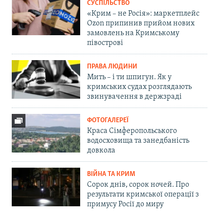
СУСПІЛЬСТВО
«Крим – не Росія»: маркетплейс
Ozon припинив прийом нових
замовлень на Кримському
півострові
ПРАВА ЛЮДИНИ
Мить – і ти шпигун. Як у
кримських судах розглядають
звинувачення в держзраді
ФОТОГАЛЕРЕЇ
Краса Сімферопольського
водосховища та занедбаність
довкола
ВІЙНА ТА КРИМ
Сорок днів, сорок ночей. Про
результати кримської операції з
примусу Росії до миру