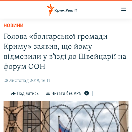
Доступність
посилання
Перейти
НОВИНИ
до
НОВИНИ
Голова «болгарської громади
основного
ВОДА.КРИМ
матеріалу
Криму» заявив, що йому
ВІДЕО ТА ФОТО
Перейти
відмовили у в'їзді до Швейцарії на
до
ПОЛІТИКА
форум ООН
основної
БЛОГИ
навігації
28 листопад 2019, 16:11
Перейти
ПОГЛЯД
до
Поділитись
Читати без VPN
ІНТЕРВ'Ю
пошуку
ВСЕ ЗА ДЕНЬ
СПЕЦПРОЕКТИ
ЯК ОБІЙТИ БЛОКУВАННЯ
ДЕПОРТАЦІЯ