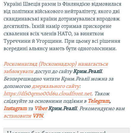
Україні Швеція разом із Фінляндією відмовилася
від політики військового нейтралітету, якого дві
скандинавські країни дотримувалися впродовж
десятиліть. Їхній намір отримав прискорене
схвалення всіх членів НАТО, за винятком
Туреччини й Угорщини. При цьому всі рішення
всередині альянсу мають бути одноголосними.
Роскомнагляд (Роскомнадзор) намагається
заблокувати
доступ до сайту
Крим.Реалії
.
Безперешкодно читати Крим.Реалії можна за
допомогою
дзеркального сайту
:
https://dfs0qrmo00d6u.cloudfront.net
. Також
слідкуйте за основними подіями в
Telegram
,
Instagram
та
Viber
Крим.Реалії
. Рекомендуємо вам
встановити
VPN
.