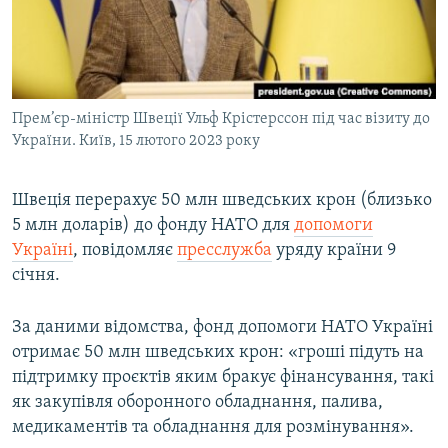
ВІДЕОУРОКИ «ELIFBE»
Русский
СВІДЧЕННЯ ОКУПАЦІЇ
Qırımtatar
УКРАЇНСЬКА ПРОБЛЕМА КРИМУ
Прем’єр-міністр Швеції Ульф Крістерссон під час візиту до
ДОЛУЧАЙСЯ!
ІНФОГРАФІКА
України. Київ, 15 лютого 2023 року
Швеція перерахує 50 млн шведських крон (близько
Усі сайти RFE/RL
5 млн доларів) до фонду НАТО для
допомоги
Україні
, повідомляє
пресслужба
уряду країни 9
січня.
За даними відомства, фонд допомоги НАТО Україні
отримає 50 млн шведських крон: «гроші підуть на
підтримку проєктів яким бракує фінансування, такі
як закупівля оборонного обладнання, палива,
медикаментів та обладнання для розмінування».