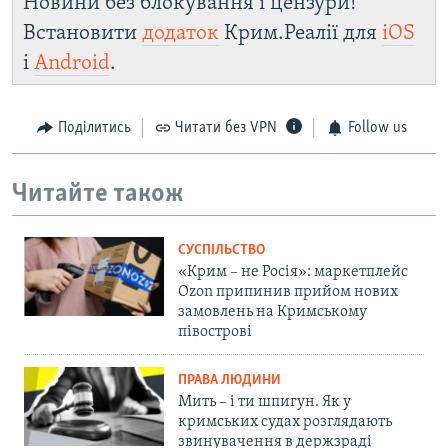
Новини без блокування і цензури!
Встановити
додаток
Крим.Реалії для
iOS
і
Android
.
Поділитись
Читати без VPN
Follow us
Читайте також
СУСПІЛЬСТВО
«Крим – не Росія»: маркетплейс
Ozon припинив прийом нових
замовлень на Кримському
півострові
ПРАВА ЛЮДИНИ
Мить – і ти шпигун. Як у
кримських судах розглядають
звинувачення в держзраді