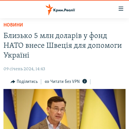
Доступність
посилання
Перейти
НОВИНИ
до
НОВИНИ
Близько 5 млн доларів у фонд
основного
ВОДА.КРИМ
матеріалу
НАТО внесе Швеція для допомоги
ВІДЕО ТА ФОТО
Перейти
Україні
до
ПОЛІТИКА
основної
09 січень 2024, 14:43
БЛОГИ
навігації
Перейти
Поділитись
Читати без VPN
ПОГЛЯД
до
ІНТЕРВ'Ю
пошуку
ВСЕ ЗА ДЕНЬ
СПЕЦПРОЕКТИ
ЯК ОБІЙТИ БЛОКУВАННЯ
ДЕПОРТАЦІЯ