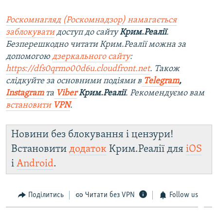
Роскомнагляд (Роскомнадзор) намагається
заблокувати
доступ до сайту
Крим.Реалії
.
Безперешкодно читати Крим.Реалії можна за
допомогою
дзеркального сайту
:
https://dfs0qrmo00d6u.cloudfront.net
. Також
слідкуйте за основними подіями в
Telegram
,
Instagram
та
Viber
Крим.Реалії
. Рекомендуємо вам
встановити
VPN
.
Новини без блокування і цензури!
Встановити
додаток
Крим.Реалії для
iOS
і
Android
.
Поділитись
Читати без VPN
Follow us