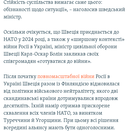
Стійкість суспільства вимагає саме цього:
обізнаності щодо ситуації», – наголосив шведський
міністр.
Оскільки очікується, що Швеція приєднається до
НАТО у 2024 році, а також у «ширшому контексті»
війни Росії в Україні, міністр цивільної оборони
Швеції Карл-Оскар Болін закликав своїх
співгромадян «готуватися до війни».
Після початку
повномасштабної війни
Росії в
Україні Швеція разом із Фінляндією відмовилася
від політики військового нейтралітету, якого дві
скандинавські країни дотримувалися впродовж
десятиліть. Їхній намір отримав прискорене
схвалення всіх членів НАТО, за винятком
Туреччини й Угорщини. При цьому всі рішення
всередині альянсу мають бути одноголосними.