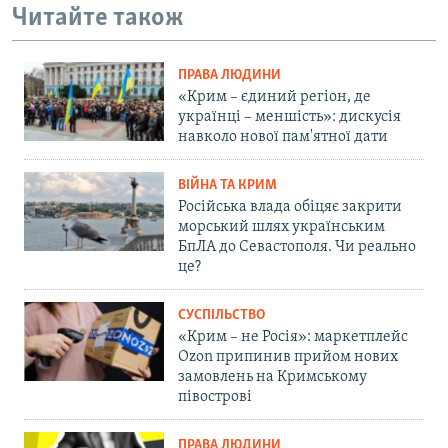
Читайте також
ПРАВА ЛЮДИНИ
«Крим – єдиний регіон, де
українці – меншість»: дискусія
навколо нової пам'ятної дати
ВІЙНА ТА КРИМ
Російська влада обіцяє закрити
морський шлях українським
БпЛА до Севастополя. Чи реально
це?
СУСПІЛЬСТВО
«Крим – не Росія»: маркетплейс
Ozon припинив прийом нових
замовлень на Кримському
півострові
ПРАВА ЛЮДИНИ