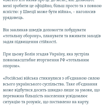
«Багато хто казав про це до мене, але дозвольте
ВІДЕОУРОКИ «ELIFBE»
мені зробити це офіційно, більш просто та з повною
Русский
ясністю: у Швеції може бути війна», – наголосив
СВІДЧЕННЯ ОКУПАЦІЇ
Qırımtatar
урядовець.
УКРАЇНСЬКА ПРОБЛЕМА КРИМУ
ДОЛУЧАЙСЯ!
Він закликав шведів допомогти побудувати
ІНФОГРАФІКА
«тотальну оборону», планувати та вживати заходів
задля підвищення стійкості.
Усі сайти RFE/RL
При цьому Болін згадав Україну, яка зустріла
повномасштабне вторгнення РФ «тотальним
опором».
«Російські війська стикнулися з об'єднаною силою
всього українського суспільства. Таке об'єднання
може відбутися досить швидко лише за умови, що
переважна більшість населення усвідомлює
ситуацію та розуміє, що поставлено на карту.