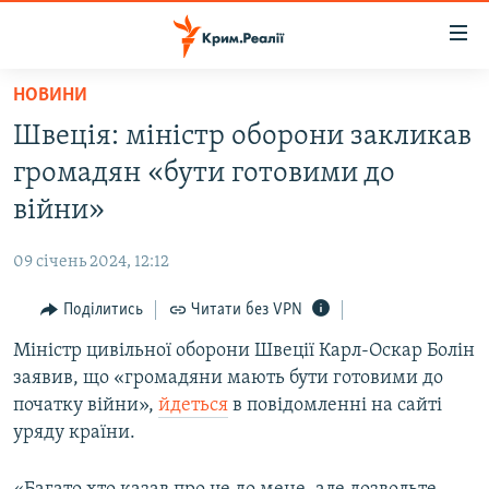
Доступність
посилання
Перейти
НОВИНИ
до
НОВИНИ
Швеція: міністр оборони закликав
основного
ВОДА.КРИМ
матеріалу
громадян «бути готовими до
ВІДЕО ТА ФОТО
Перейти
війни»
до
ПОЛІТИКА
основної
09 січень 2024, 12:12
БЛОГИ
навігації
Перейти
Поділитись
Читати без VPN
ПОГЛЯД
до
Міністр цивільної оборони Швеції Карл-Оскар Болін
ІНТЕРВ'Ю
пошуку
заявив, що «громадяни мають бути готовими до
ВСЕ ЗА ДЕНЬ
початку війни»,
йдеться
в повідомленні на сайті
СПЕЦПРОЕКТИ
уряду країни.
ЯК ОБІЙТИ БЛОКУВАННЯ
ДЕПОРТАЦІЯ