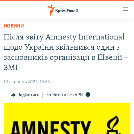
Доступність
посилання
Перейти
НОВИНИ
до
НОВИНИ
Після звіту Amnesty International
основного
ВОДА.КРИМ
матеріалу
щодо України звільнився один з
ВІДЕО ТА ФОТО
Перейти
засновників організації в Швеції –
до
ПОЛІТИКА
ЗМІ
основної
БЛОГИ
навігації
10 серпень 2022, 13:53
Перейти
ПОГЛЯД
до
Поділитись
Читати без VPN
ІНТЕРВ'Ю
пошуку
ВСЕ ЗА ДЕНЬ
СПЕЦПРОЕКТИ
ЯК ОБІЙТИ БЛОКУВАННЯ
ДЕПОРТАЦІЯ