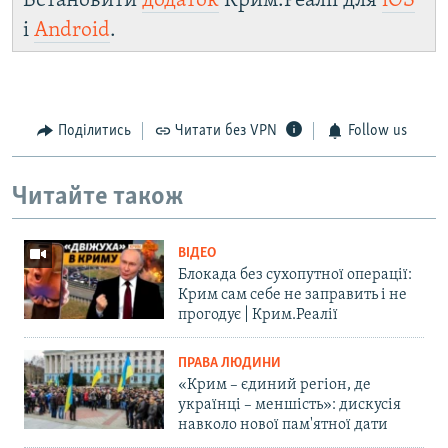
Встановити
додаток
Крим.Реалії для
iOS
і
Android
.
Поділитись
Читати без VPN
Follow us
Читайте також
ВІДЕО
Блокада без сухопутної операції:
Крим сам себе не заправить і не
прогодує | Крим.Реалії
ПРАВА ЛЮДИНИ
«Крим – єдиний регіон, де
українці – меншість»: дискусія
навколо нової пам'ятної дати