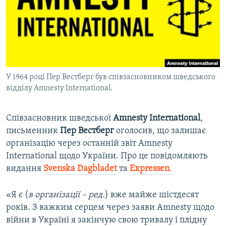
ВІДЕОУРОКИ «ELIFBE»
Русский
СВІДЧЕННЯ ОКУПАЦІЇ
Qırımtatar
УКРАЇНСЬКА ПРОБЛЕМА КРИМУ
ДОЛУЧАЙСЯ!
ІНФОГРАФІКА
У 1964 році Пер Вестберг був співзасновником шведського
відділу Amnesty International.
Усі сайти RFE/RL
Співзасновник шведської
Amnesty International
,
письменник
Пер Вестберг
оголосив, що залишає
організацію через останній звіт Amnesty
International щодо України. Про це повідомляють
видання
Svenska Dagbladet
та
Expressen
.
«Я є (
в організації – ред.
) вже майже шістдесят
років. З важким серцем через заяви Amnesty щодо
війни в Україні я закінчую свою тривалу і плідну