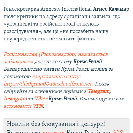
Генсекретарка Amnesty International
Агнес Каламар
після критики на адресу організації заявила, що
«українські та російські тролі атакують
розслідування», але це «не послабить нашу
неупередженість і не змінить фактів».
Роскомнагляд (Роскомнадзор) намагається
заблокувати
доступ до сайту
Крим.Реалії
.
Безперешкодно читати Крим.Реалії можна за
допомогою
дзеркального сайту
:
https://dfs0qrmo00d6u.cloudfront.net
. Також
слідкуйте за основними подіями в
Telegram
,
Instagram
та
Viber
Крим.Реалії
. Рекомендуємо вам
встановити
VPN
.
Новини без блокування і цензури!