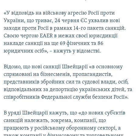
ВІДЕОУРОКИ «ELIFBE»
Русский
«У відповідь на військову агресію Росії проти
СВІДЧЕННЯ ОКУПАЦІЇ
України, що триває, 24 червня ЄС ухвалив нові
Qırımtatar
УКРАЇНСЬКА ПРОБЛЕМА КРИМУ
заходи проти Росії в рамках 14-го пакета санкцій.
Своєю чергою EAER в межах своєї юрисдикції
ДОЛУЧАЙСЯ!
ІНФОГРАФІКА
накладе санкції на ще 69 фізичних та 86
юридичних осіб», – кажуть у відомстві.
Усі сайти RFE/RL
Відомо, що нові санкції Швейцарії «в основному
спрямовані на бізнесменів, пропагандистів,
представників збройних сил та судової влади, осіб,
відповідальних за депортацію українських дітей, та
співробітників Федеральної служби безпеки Росії».
В уряді Швейцарії кажуть, що «до нових суб’єктів
санкцій належать, зокрема, компанії, що
працюють у російському оборонному секторі, а
також компанії у фінансовому та торговельному