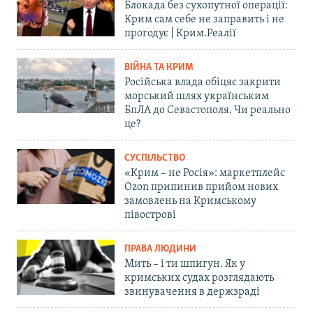
Блокада без сухопутної операції:
Крим сам себе не заправить і не
прогодує | Крим.Реалії
ВІЙНА ТА КРИМ
Російська влада обіцяє закрити
морський шлях українським
БпЛА до Севастополя. Чи реально
це?
СУСПІЛЬСТВО
«Крим – не Росія»: маркетплейс
Ozon припинив прийом нових
замовлень на Кримському
півострові
ПРАВА ЛЮДИНИ
Мить – і ти шпигун. Як у
кримських судах розглядають
звинувачення в держзраді