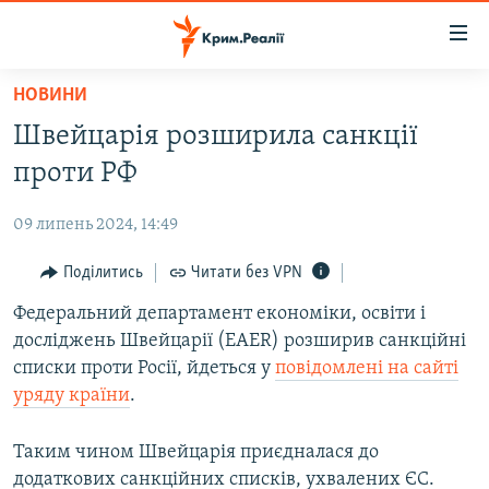
Доступність
посилання
Перейти
НОВИНИ
до
НОВИНИ
Швейцарія розширила санкції
основного
ВОДА.КРИМ
матеріалу
проти РФ
ВІДЕО ТА ФОТО
Перейти
до
09 липень 2024, 14:49
ПОЛІТИКА
основної
БЛОГИ
Поділитись
Читати без VPN
навігації
Перейти
ПОГЛЯД
Федеральний департамент економіки, освіти і
до
досліджень Швейцарії (EAER) розширив санкційні
ІНТЕРВ'Ю
пошуку
списки проти Росії, йдеться у
повідомлені на сайті
ВСЕ ЗА ДЕНЬ
уряду країни
.
СПЕЦПРОЕКТИ
Таким чином Швейцарія приєдналася до
ЯК ОБІЙТИ БЛОКУВАННЯ
ДЕПОРТАЦІЯ
додаткових санкційних списків, ухвалених ЄС.