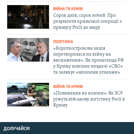
ВІЙНА ТА КРИМ
Сорок днів, сорок ночей. Про
результати кримської операції з
примусу Росії до миру
ПОЛІТИКА
«Короткострокова акція
перетворилася на війну на
виснаження»: Як пропаганда РФ
у Криму пояснює невдачі «СВО»
та залякує «мінними атаками»
ВІЙНА ТА КРИМ
«Полювання на колони». Як ЗСУ
ріжуть військову логістику Росії в
Криму
ДОЛУЧАЙСЯ!