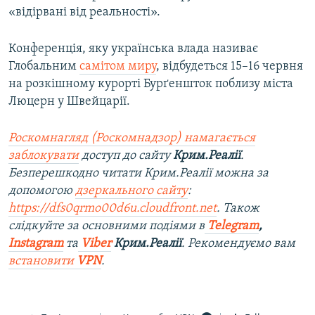
«відірвані від реальності».
Конференція, яку українська влада називає
Глобальним
самітом миру
, відбудеться 15–16 червня
на розкішному курорті Бурґеншток поблизу міста
Люцерн у Швейцарії.
Роскомнагляд (Роскомнадзор) намагається
заблокувати
доступ до сайту
Крим.Реалії
.
Безперешкодно читати Крим.Реалії можна за
допомогою
дзеркального сайту
:
https://dfs0qrmo00d6u.cloudfront.net
. Також
слідкуйте за основними подіями в
Telegram
,
Instagram
та
Viber
Крим.Реалії
. Рекомендуємо вам
встановити
VPN
.