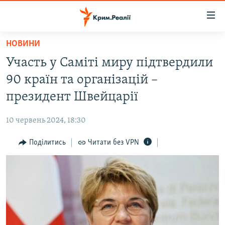
Доступність
посилання
Перейти
НОВИНИ
до
НОВИНИ
Участь у Саміті миру підтвердили
основного
ВОДА.КРИМ
матеріалу
90 країн та організацій –
ВІДЕО ТА ФОТО
Перейти
президент Швейцарії
до
ПОЛІТИКА
основної
10 червень 2024, 18:30
БЛОГИ
навігації
Перейти
Поділитись
Читати без VPN
ПОГЛЯД
до
ІНТЕРВ'Ю
пошуку
ВСЕ ЗА ДЕНЬ
СПЕЦПРОЕКТИ
ЯК ОБІЙТИ БЛОКУВАННЯ
ДЕПОРТАЦІЯ