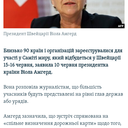
ВІДЕОУРОКИ «ELIFBE»
Русский
СВІДЧЕННЯ ОКУПАЦІЇ
Qırımtatar
УКРАЇНСЬКА ПРОБЛЕМА КРИМУ
Президент Швейцарії Віола Амгерд
ДОЛУЧАЙСЯ!
ІНФОГРАФІКА
Близько 90 країн і організацій зареєструвалися для
участі у Саміті миру, який відбудеться у Швейцарії
Усі сайти RFE/RL
15-16 червня, заявила 10 червня президентка
країни Віола Амгерд.
Вона розповіла журналістам, що більшість
учасників будуть представлені на рівні глав держав
або урядів.
Амгерд зазначила, що зустріч спрямована на
«спільне визначення дорожньої карти» щодо того,