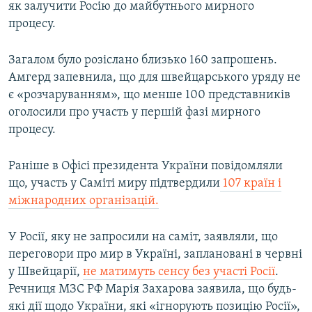
як залучити Росію до майбутнього мирного
процесу.
Загалом було розіслано близько 160 запрошень.
Амгерд запевнила, що для швейцарського уряду не
є «розчаруванням», що менше 100 представників
оголосили про участь у першій фазі мирного
процесу.
Раніше в Офісі президента України повідомляли
що, участь у Саміті миру підтвердили
107 країн і
міжнародних організацій.
У Росії, яку не запросили на саміт, заявляли, що
переговори про мир в Україні, заплановані в червні
у Швейцарії,
не матимуть сенсу без участі Росії
.
Речниця МЗС РФ Марія Захарова заявила, що будь-
які дії щодо України, які «ігнорують позицію Росії»,