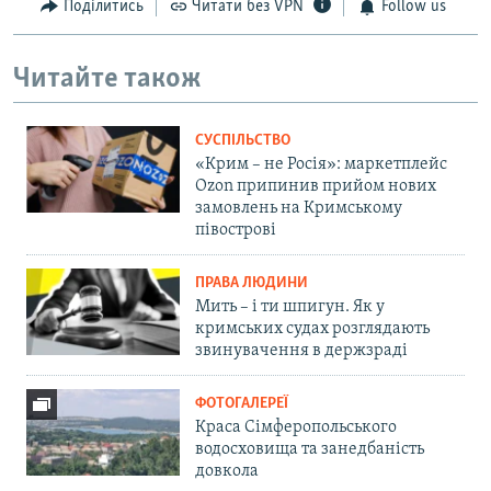
Поділитись
Читати без VPN
Follow us
Читайте також
СУСПІЛЬСТВО
«Крим – не Росія»: маркетплейс
Ozon припинив прийом нових
замовлень на Кримському
півострові
ПРАВА ЛЮДИНИ
Мить – і ти шпигун. Як у
кримських судах розглядають
звинувачення в держзраді
ФОТОГАЛЕРЕЇ
Краса Сімферопольського
водосховища та занедбаність
довкола