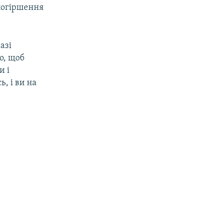
 погіршення
азі
о, щоб
и і
, і ви на