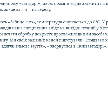
оличному «автодорі» також просять водіїв зважити на
, зокрема в ніч на середу.
лось «бабине літо», температура опускається до 0°C. У р
адів наша спецтехніка виїде на вихідні позиції у міст
озпочати обробку покриття протиожиледними засобам
ігу. Ми своїх залізних коней підготували. Сподіваємось
и вдягли зимове взуття», – звернулися в «Київавтодорі».