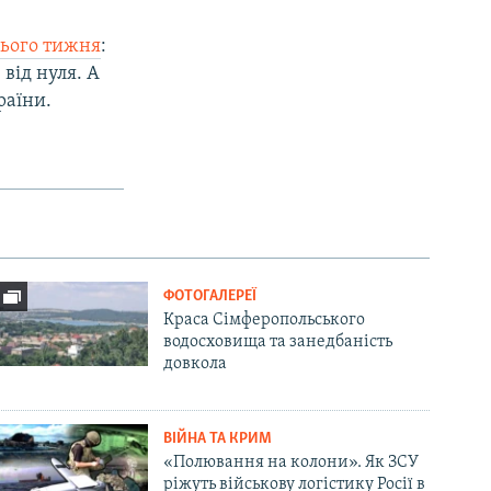
ього тижня
:
від нуля. А
раїни.
ФОТОГАЛЕРЕЇ
Краса Сімферопольського
водосховища та занедбаність
довкола
ВІЙНА ТА КРИМ
«Полювання на колони». Як ЗСУ
ріжуть військову логістику Росії в