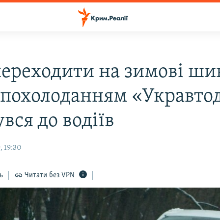
переходити на зимові ши
 похолоданням «Укравто
вся до водіїв
, 19:30
ь
Читати без VPN