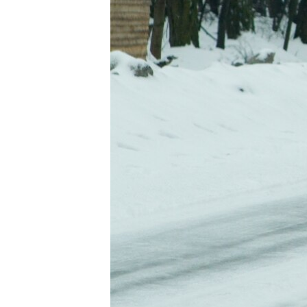
ВІДЕОУРОКИ «ELIFBE»
СВІДЧЕННЯ ОКУПАЦІЇ
УКРАЇНСЬКА ПРОБЛЕМА КРИМУ
ІНФОГРАФІКА