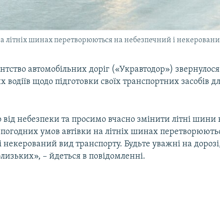
а літніх шинах перетворюються на небезпечний і некерований
нтство автомобільних доріг («Укравтодор») звернулос
х водіїв щодо підготовки своїх транспортних засобів дл
 від небезпеки та просимо вчасно змінити літні шини 
погодних умов автівки на літніх шинах перетворюють
 некерований вид транспорту. Будьте уважні на дорозі
 близьких», – йдеться в повідомленні.