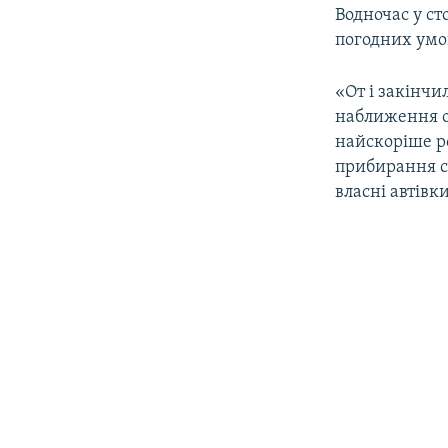
Водночас у ст
погодних умов
«От і закінчи
наближення оп
найскоріше р
прибирання сн
власні автівк