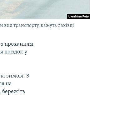
 вид транспорту, кажуть фахівці
я з проханням
я поїздок у
на зимові. З
ся на
, бережіть