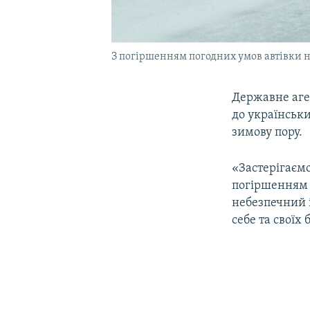
З погіршенням погодних умов автівки н
Державне аге
до українськи
зимову пору.
«Застерігаємо
погіршенням 
небезпечний і
себе та своїх