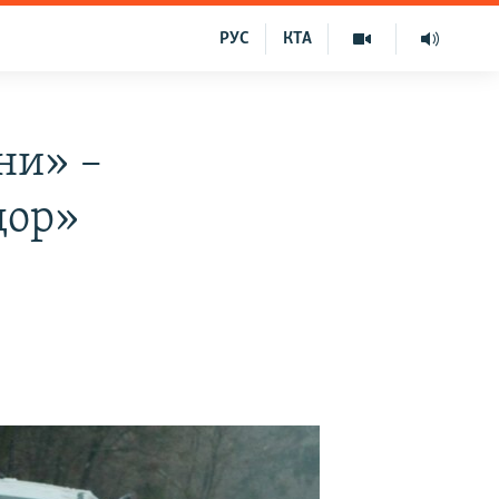
РУС
КТА
ни» –
дор»