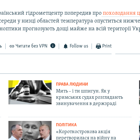
раїнський гідрометцентр попередив про
похолодання ц
середи у низці областей температура опуститься нижче 
иноптики прогнозують дощі майже на всій території Ук
ь
Читати без VPN
Follow us
Print
ПРАВА ЛЮДИНИ
Мить – і ти шпигун. Як у
кримських судах розглядають
звинувачення в держзраді
ПОЛІТИКА
«Короткострокова акція
перетворилася на війну на