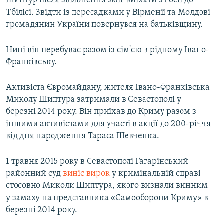
Шиптур після звільнення зміг виїхати з Росії до
ВІДЕОУРОКИ «ELIFBE»
Тбілісі. Звідти із пересадками у Вірменії та Молдові
Русский
громадянин України повернувся на батьківщину.
СВІДЧЕННЯ ОКУПАЦІЇ
Qırımtatar
УКРАЇНСЬКА ПРОБЛЕМА КРИМУ
Нині він перебуває разом із сім'єю в рідному Івано-
ДОЛУЧАЙСЯ!
Франківську.
ІНФОГРАФІКА
Активіста Євромайдану, жителя Івано-Франківська
Миколу Шиптура затримали в Севастополі у
Усі сайти RFE/RL
березні 2014 року. Він приїхав до Криму разом з
іншими активістами для участі в акції до 200-річчя
від дня народження Тараса Шевченка.
1 травня 2015 року в Севастополі Гагарінський
районний суд
виніс вирок
у кримінальній справі
стосовно Миколи Шиптура, якого визнали винним
у замаху на представника «Самооборони Криму» в
березні 2014 року.