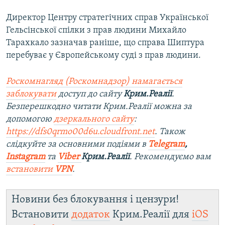
Директор Центру стратегічних справ Української
Гельсінської спілки з прав людини Михайло
Тарахкало зазначав раніше, що справа Шиптура
перебуває у Європейському суді з прав людини.
Роскомнагляд (Роскомнадзор) намагається
заблокувати
доступ до сайту
Крим.Реалії
.
Безперешкодно читати Крим.Реалії можна за
допомогою
дзеркального сайту
:
https://dfs0qrmo00d6u.cloudfront.net
. Також
слідкуйте за основними подіями в
Telegram
,
Instagram
та
Viber
Крим.Реалії
. Рекомендуємо вам
встановити
VPN
.
Новини без блокування і цензури!
Встановити
додаток
Крим.Реалії для
iOS