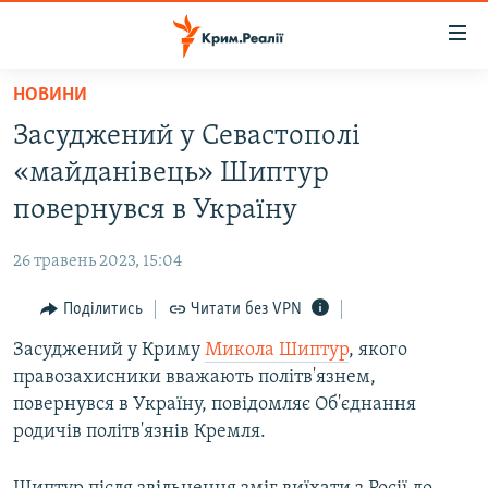
Доступність
посилання
Перейти
НОВИНИ
до
НОВИНИ
Засуджений у Севастополі
основного
ВОДА.КРИМ
матеріалу
«майданівець» Шиптур
ВІДЕО ТА ФОТО
Перейти
повернувся в Україну
до
ПОЛІТИКА
основної
26 травень 2023, 15:04
БЛОГИ
навігації
Перейти
Поділитись
Читати без VPN
ПОГЛЯД
до
Засуджений у Криму
Микола Шиптур
, якого
ІНТЕРВ'Ю
пошуку
правозахисники вважають політв'язнем,
ВСЕ ЗА ДЕНЬ
повернувся в Україну, повідомляє Об'єднання
СПЕЦПРОЕКТИ
родичів політв'язнів Кремля.
ЯК ОБІЙТИ БЛОКУВАННЯ
ДЕПОРТАЦІЯ