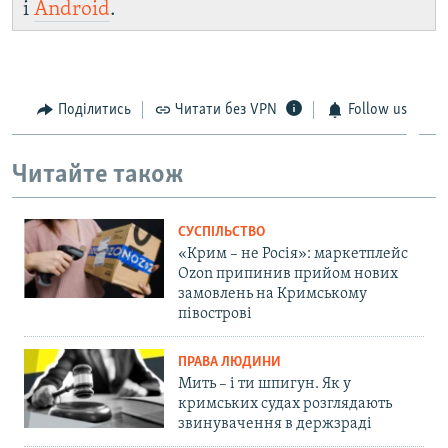
і
Android
.
Поділитись
Читати без VPN
Follow us
Читайте також
СУСПІЛЬСТВО
«Крим – не Росія»: маркетплейс
Ozon припинив прийом нових
замовлень на Кримському
півострові
ПРАВА ЛЮДИНИ
Мить – і ти шпигун. Як у
кримських судах розглядають
звинувачення в держзраді