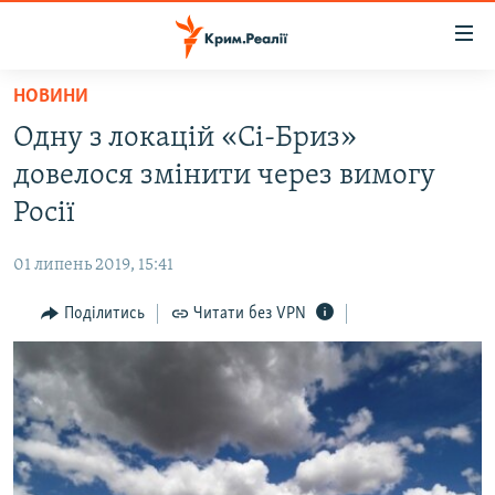
Доступність
посилання
Перейти
НОВИНИ
до
НОВИНИ
Одну з локацій «Сі-Бриз»
основного
ВОДА.КРИМ
матеріалу
довелося змінити через вимогу
ВІДЕО ТА ФОТО
Перейти
Росії
до
ПОЛІТИКА
основної
01 липень 2019, 15:41
БЛОГИ
навігації
Перейти
Поділитись
Читати без VPN
ПОГЛЯД
до
ІНТЕРВ'Ю
пошуку
ВСЕ ЗА ДЕНЬ
СПЕЦПРОЕКТИ
ЯК ОБІЙТИ БЛОКУВАННЯ
ДЕПОРТАЦІЯ