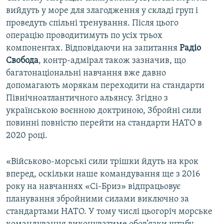
вийдуть у море для злагодження у складі груп і
проведуть спільні тренування. Після цього
операцію проводитимуть по усіх трьох
компонентах. Відповідаючи на запитання
Радіо
Свобода
, контр-адмірал також зазначив, що
багатонаціональні навчання вже давно
допомагають морякам переходити на стандарти
Північноатлантичного альянсу. Згідно з
українською воєнною доктриною, Збройні сили
повинні повністю перейти на стандарти НАТО в
2020 році.
«Військово-морські сили трішки йдуть на крок
вперед, оскільки наше командування ще з 2016
року на навчаннях «Сі-Бриз» відпрацьовує
планування збройними силами виключно за
стандартами НАТО. У тому числі цьогоріч морське
командування виконуватиме обов’язки штабу