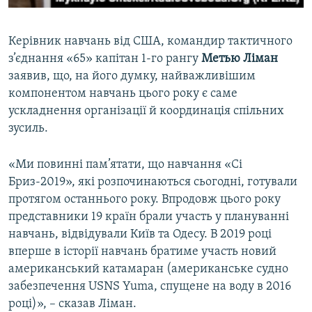
Керівник навчань від США, командир тактичного
з’єднання «65» капітан 1-го рангу
Метью
Ліман
заявив, що, на його думку, найважливішим
компонентом навчань цього року є саме
ускладнення організації й координація спільних
зусиль.
«Ми повинні пам’ятати, що навчання «Сі
Бриз-2019», які розпочинаються сьогодні, готували
протягом останнього року. Впродовж цього року
представники 19 країн брали участь у плануванні
навчань, відвідували Київ та Одесу. В 2019 році
вперше в історії навчань братиме участь новий
американський катамаран (американське судно
забезпечення USNS Yuma, спущене на воду в 2016
році)», – сказав Ліман.