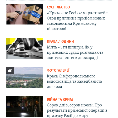
СУСПІЛЬСТВО
«Крим – не Росія»: маркетплейс
Ozon припинив прийом нових
замовлень на Кримському
півострові
ПРАВА ЛЮДИНИ
Мить – і ти шпигун. Як у
кримських судах розглядають
звинувачення в держзраді
ФОТОГАЛЕРЕЇ
Краса Сімферопольського
водосховища та занедбаність
довкола
ВІЙНА ТА КРИМ
Сорок днів, сорок ночей. Про
результати кримської операції з
примусу Росії до миру