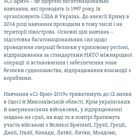
«Сі-Бриз» – це щорічні багатонаціональні
навчання, які проводять із 1997 року, їх
організовують США й Україна. До анексії Криму в
2014 році навчання проходили в тому числі і на
території півострова. Основні цілі навчань –
підготовка багатонаціональних сил щодо
проведення операції безпеки у кризовому регіоні,
відпрацювання за стандартами НАТО міжнародної
операції зі встановлення і забезпечення зони
безпеки судноплавства, відпрацювання взаємодії з
кораблями.
Навчання «Сі-Бриз-2019» триватимуть до 12 липня
в Одесі й Миколаївській області. Крім українських
й американських військових, у відпрацюванні
завдань на суші, на воді та в повітрі братимуть
участь військові з Великої Британії, Грузії, Греції,
Данії, Італії, Канади, Латвії, Литви, Молдови,