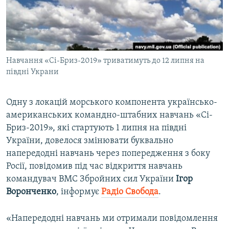
ВІДЕОУРОКИ «ELIFBE»
Русский
СВІДЧЕННЯ ОКУПАЦІЇ
Qırımtatar
УКРАЇНСЬКА ПРОБЛЕМА КРИМУ
Навчання «Сі-Бриз-2019» триватимуть до 12 липня на
ДОЛУЧАЙСЯ!
ІНФОГРАФІКА
півдні Украни
Одну з локацій морського компонента українсько-
Усі сайти RFE/RL
американських командно-штабних навчань «Сі-
Бриз-2019», які стартують 1 липня на півдні
України, довелося змінювати буквально
напередодні навчань через попередження з боку
Росії, повідомив під час відкриття навчань
командувач ВМС Збройних сил України
Ігор
Воронченко
, інформує
Радіо Свобода
.
«Напередодні навчань ми отримали повідомлення