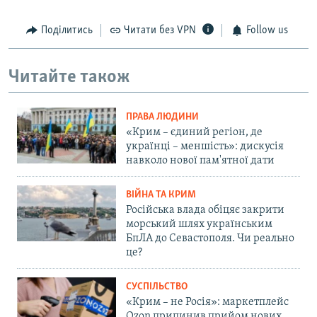
Поділитись
Читати без VPN
Follow us
Читайте також
ПРАВА ЛЮДИНИ
«Крим – єдиний регіон, де
українці – меншість»: дискусія
навколо нової пам'ятної дати
ВІЙНА ТА КРИМ
Російська влада обіцяє закрити
морський шлях українським
БпЛА до Севастополя. Чи реально
це?
СУСПІЛЬСТВО
«Крим – не Росія»: маркетплейс
Ozon припинив прийом нових