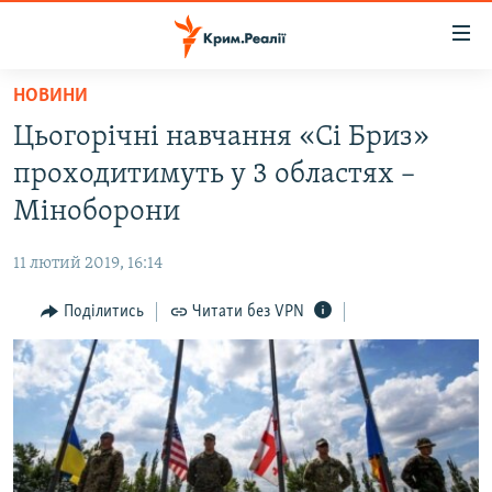
Доступність
посилання
Перейти
НОВИНИ
до
НОВИНИ
Цьогорічні навчання «Сі Бриз»
основного
ВОДА.КРИМ
матеріалу
проходитимуть у 3 областях –
ВІДЕО ТА ФОТО
Перейти
Міноборони
до
ПОЛІТИКА
основної
11 лютий 2019, 16:14
БЛОГИ
навігації
Перейти
Поділитись
Читати без VPN
ПОГЛЯД
до
ІНТЕРВ'Ю
пошуку
ВСЕ ЗА ДЕНЬ
СПЕЦПРОЕКТИ
ЯК ОБІЙТИ БЛОКУВАННЯ
ДЕПОРТАЦІЯ