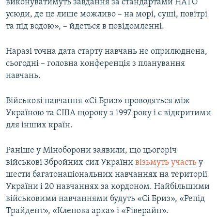
виконуватимуть завдання за стандартами НАТО
усюди, де це лише можливо – на морі, суші, повітрі
та під водою», – йдеться в повідомленні.
Наразі точна дата старту навчань не оприлюднена,
сьогодні – головна конференція з планування
навчань.
Військові навчання «Сі Бриз» проводяться між
Україною та США щороку з 1997 року і є відкритими
для інших країн.
Раніше у Міноборони заявили, що цьогоріч
військові Збройних сил України
візьмуть участь
у
шести багатонаціональних навчаннях на території
України і 20 навчаннях за кордоном. Найбільшими
військовими навчаннями будуть «Сі Бриз», «Репід
Трайдент», «Кленова арка» і «Ріверайн».