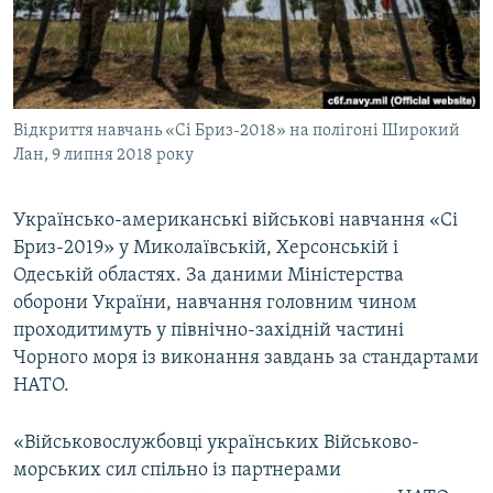
ВІДЕОУРОКИ «ELIFBE»
Русский
СВІДЧЕННЯ ОКУПАЦІЇ
Qırımtatar
УКРАЇНСЬКА ПРОБЛЕМА КРИМУ
Відкриття навчань «Сі Бриз-2018» на полігоні Широкий
ДОЛУЧАЙСЯ!
ІНФОГРАФІКА
Лан, 9 липня 2018 року
Українсько-американські військові навчання «Сі
Усі сайти RFE/RL
Бриз-2019» у Миколаївській, Херсонській і
Одеській областях. За даними Міністерства
оборони України, навчання головним чином
проходитимуть у північно-західній частині
Чорного моря із виконання завдань за стандартами
НАТО.
«Військовослужбовці українських Військово-
морських сил спільно із партнерами