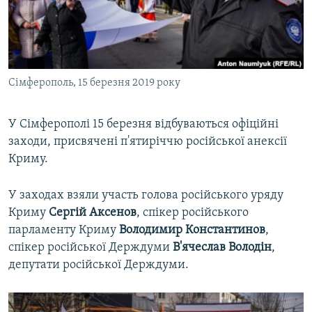
ВІДЕОУРОКИ «ELIFBE»
Русский
СВІДЧЕННЯ ОКУПАЦІЇ
Qırımtatar
УКРАЇНСЬКА ПРОБЛЕМА КРИМУ
Сімферополь, 15 березня 2019 року
ДОЛУЧАЙСЯ!
ІНФОГРАФІКА
У Сімферополі 15 березня відбуваються офіційні
заходи, присвячені п'ятиріччю російської анексії
Усі сайти RFE/RL
Криму.
У заходах взяли участь голова російського уряду
Криму
Сергій Аксенов
, спікер російського
парламенту Криму
Володимир Константинов
,
спікер російської Держдуми
В'ячеслав Володін
,
депутати російської Держдуми.