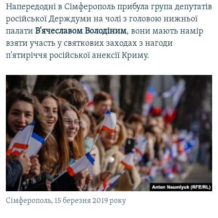
Напередодні в Сімферополь прибула група депутатів
російської Держдуми на чолі з головою нижньої
палати
В'ячеславом Володіним
, вони мають намір
взяти участь у святкових заходах з нагоди
п'ятиріччя російської анексії Криму.
Сімферополь, 15 березня 2019 року