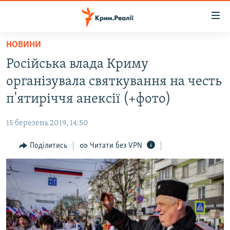
Доступність
посилання
Перейти
НОВИНИ
до
НОВИНИ
Російська влада Криму
основного
ВОДА.КРИМ
матеріалу
організувала святкування на честь
ВІДЕО ТА ФОТО
Перейти
п'ятиріччя анексії (+фото)
до
ПОЛІТИКА
основної
15 березень 2019, 14:50
БЛОГИ
навігації
Перейти
Поділитись
Читати без VPN
ПОГЛЯД
до
ІНТЕРВ'Ю
пошуку
ВСЕ ЗА ДЕНЬ
СПЕЦПРОЕКТИ
ЯК ОБІЙТИ БЛОКУВАННЯ
ДЕПОРТАЦІЯ