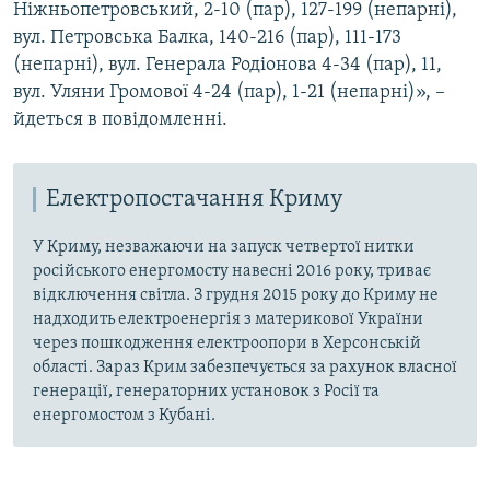
Ніжньопетровський, 2-10 (пар), 127-199 (непарні),
вул. Петровська Балка, 140-216 (пар), 111-173
(непарні), вул. Генерала Родіонова 4-34 (пар), 11,
вул. Уляни Громової 4-24 (пар), 1-21 (непарні)», –
йдеться в повідомленні.
Електропостачання Криму
У Криму, незважаючи на запуск четвертої нитки
російського енергомосту навесні 2016 року, триває
відключення світла. З грудня 2015 року до Криму не
надходить електроенергія з материкової України
через пошкодження електроопори в Херсонській
області. Зараз Крим забезпечується за рахунок власної
генерації, генераторних установок з Росії та
енергомостом з Кубані.