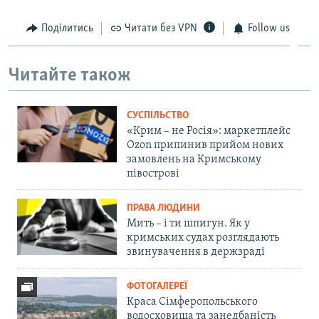
Поділитись
Читати без VPN
Follow us
Читайте також
СУСПІЛЬСТВО
«Крим – не Росія»: маркетплейс
Ozon припинив прийом нових
замовлень на Кримському
півострові
ПРАВА ЛЮДИНИ
Мить – і ти шпигун. Як у
кримських судах розглядають
звинувачення в держзраді
ФОТОГАЛЕРЕЇ
Краса Сімферопольського
водосховища та занедбаність