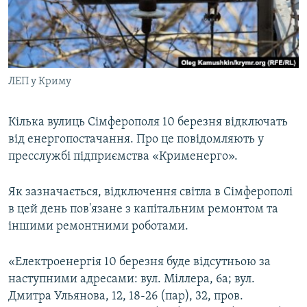
ВІДЕОУРОКИ «ELIFBE»
Русский
СВІДЧЕННЯ ОКУПАЦІЇ
Qırımtatar
УКРАЇНСЬКА ПРОБЛЕМА КРИМУ
ЛЕП у Криму
ДОЛУЧАЙСЯ!
ІНФОГРАФІКА
Кілька вулиць Сімферополя 10 березня відключать
від енергопостачання. Про це повідомляють у
Усі сайти RFE/RL
пресслужбі підприємства «Крименерго».
Як зазначається, відключення світла в Сімферополі
в цей день пов'язане з капітальним ремонтом та
іншими ремонтними роботами.
«Електроенергія 10 березня буде відсутньою за
наступними адресами: вул. Міллера, 6а; вул.
Дмитра Ульянова, 12, 18-26 (пар), 32, пров.