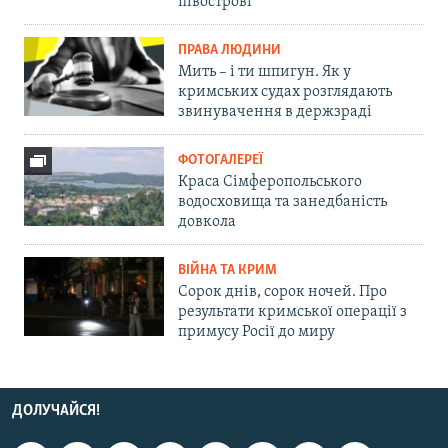
півострові
ПРАВА ЛЮДИНИ
Мить – і ти шпигун. Як у
кримських судах розглядають
звинувачення в держзраді
ФОТОГАЛЕРЕЇ
Краса Сімферопольського
водосховища та занедбаність
довкола
ВІЙНА ТА КРИМ
Сорок днів, сорок ночей. Про
результати кримської операції з
примусу Росії до миру
ДОЛУЧАЙСЯ!