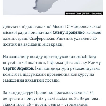
ВІДЕОУРОКИ «ELIFBE»
Русский
СВІДЧЕННЯ ОКУПАЦІЇ
Qırımtatar
УКРАЇНСЬКА ПРОБЛЕМА КРИМУ
Депутати підконтрольної Москві Сімферопольської
ДОЛУЧАЙСЯ!
ІНФОГРАФІКА
міської ради призначили
Олену Проценко
головою
адміністрації Сімферополя. Рішення ухвалено 25
жовтня на засіданні міськради.
Усі сайти RFE/RL
На зазначену посаду претендував також міністр
внутрішньої політики, інформації та зв'язку Криму
Сергій Зирянов
. Їхні кандидатури рекомендувала
комісія за підсумками проведення конкурсу на
заміщення вакантної посади.
За кандидатуру Проценко проголосували всі 34
депутати з присутніх у залі засідань. За Зирянова –
тільки троє, 26 – проти, решта – утрималися.