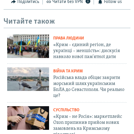
Поділитись
Читати без VPN
Follow us
Читайте також
ПРАВА ЛЮДИНИ
«Крим – єдиний регіон, де
українці – меншість»: дискусія
навколо нової пам'ятної дати
ВІЙНА ТА КРИМ
Російська влада обіцяє закрити
морський шлях українським
БпЛА до Севастополя. Чи реально
це?
СУСПІЛЬСТВО
«Крим – не Росія»: маркетплейс
Ozon припинив прийом нових
замовлень на Кримському