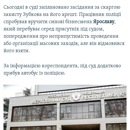
ВІДЕОУРОКИ «ELIFBE»
Сьогодні в суді заплановано засідання за скаргою
Русский
захисту Зубкова на його арешт. Працівник поліції
СВІДЧЕННЯ ОКУПАЦІЇ
Qırımtatar
спробував вручити синові бізнесмена
Ярославу
,
УКРАЇНСЬКА ПРОБЛЕМА КРИМУ
який перебуває серед присутніх під судом,
попередження про неприпустимість проведення
ДОЛУЧАЙСЯ!
ІНФОГРАФІКА
або організації масових заходів, але він відмовився
його взяти.
Усі сайти RFE/RL
За інформацією кореспондента, під суд додатково
прибув автобус із поліцією.