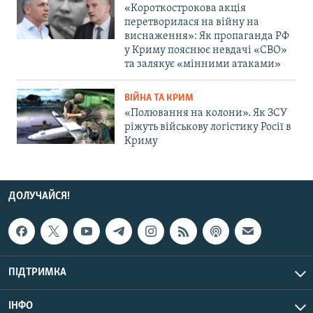
«Короткострокова акція
перетворилася на війну на
виснаження»: Як пропаганда РФ
у Криму пояснює невдачі «СВО»
та залякує «мінними атаками»
ВІЙНА ТА КРИМ
«Полювання на колони». Як ЗСУ
ріжуть військову логістику Росії в
Криму
ДОЛУЧАЙСЯ!
ПІДТРИМКА
ІНФО