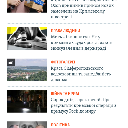
Ozon припинив прийом нових
замовлень на Кримському
півострові
ПРАВА ЛЮДИНИ
Мить – і ти шпигун. Як у
кримських судах розглядають
звинувачення в держзраді
ФОТОГАЛЕРЕЇ
Краса Сімферопольського
водосховища та занедбаність
довкола
ВІЙНА ТА КРИМ
Сорок днів, сорок ночей. Про
результати кримської операції з
примусу Росії до миру
ПОЛІТИКА