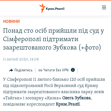
Доступність
посилання
Перейти
НОВИНИ
до
НОВИНИ
Понад сто осіб прийшли під суд у
основного
ВОДА.КРИМ
матеріалу
Сімферополі підтримати
ВІДЕО ТА ФОТО
Перейти
заарештованого Зубкова (+фото)
до
ПОЛІТИКА
основної
11 лютий 2020, 14:08
БЛОГИ
навігації
Перейти
Поділитись
Читати без VPN
ПОГЛЯД
до
У Сімферополі 11 лютого близько 120 осіб прийшли
ІНТЕРВ'Ю
пошуку
під підконтрольний Росії Верховний суд Криму
ВСЕ ЗА ДЕНЬ
підтримати заарештованого власника парку левів
СПЕЦПРОЕКТИ
«Тайган» і зоопарку «Казка»
Олега Зубкова
,
повідомляє кореспондент
Крим.Реалії
.
ЯК ОБІЙТИ БЛОКУВАННЯ
ДЕПОРТАЦІЯ