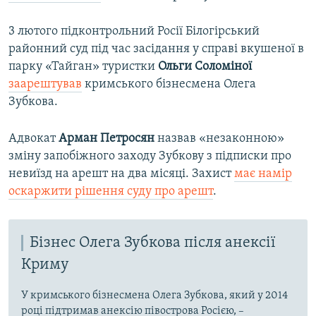
3 лютого підконтрольний Росії Білогірський
районний суд під час засідання у справі вкушеної в
парку «Тайган» туристки
Ольги Соломіної
заарештував
кримського бізнесмена Олега
Зубкова.
Адвокат
Арман Петросян
назвав «незаконною»
зміну запобіжного заходу Зубкову з підписки про
невиїзд на арешт на два місяці. Захист
має намір
оскаржити рішення суду про арешт
.
Бізнес Олега Зубкова після анексії
Криму
У кримського бізнесмена Олега Зубкова, який у 2014
році підтримав анексію півострова Росією, –