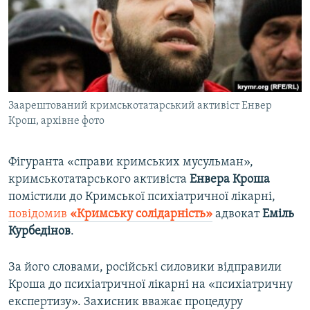
ВІДЕОУРОКИ «ELIFBE»
Русский
СВІДЧЕННЯ ОКУПАЦІЇ
Qırımtatar
УКРАЇНСЬКА ПРОБЛЕМА КРИМУ
ДОЛУЧАЙСЯ!
ІНФОГРАФІКА
Заарештований кримськотатарський активіст Енвер
Крош, архівне фото
Усі сайти RFE/RL
Фігуранта «справи кримських мусульман»,
кримськотатарського активіста
Енвера Кроша
помістили до Кримської психіатричної лікарні,
повідомив
«Кримську солідарність»
адвокат
Еміль
Курбедінов
.
За його словами, російські силовики відправили
Кроша до психіатричної лікарні на «психіатричну
експертизу». Захисник вважає процедуру