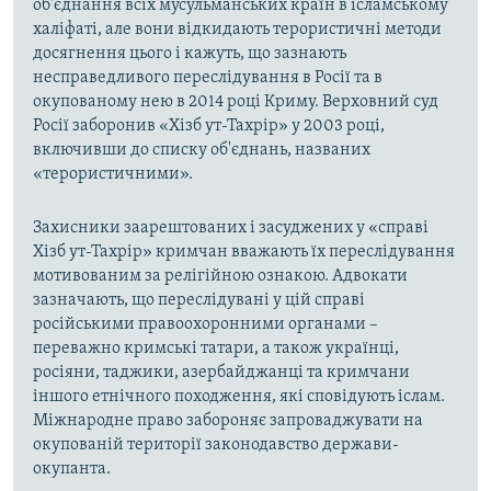
об'єднання всіх мусульманських країн в ісламському
халіфаті, але вони відкидають терористичні методи
досягнення цього і кажуть, що зазнають
несправедливого переслідування в Росії та в
окупованому нею в 2014 році Криму. Верховний суд
Росії заборонив «Хізб ут-Тахрір» у 2003 році,
включивши до списку об'єднань, названих
«терористичними».
Захисники заарештованих і засуджених у «справі
Хізб ут-Тахрір» кримчан вважають їх переслідування
мотивованим за релігійною ознакою. Адвокати
зазначають, що переслідувані у цій справі
російськими правоохоронними органами –
переважно кримські татари, а також українці,
росіяни, таджики, азербайджанці та кримчани
іншого етнічного походження, які сповідують іслам.
Міжнародне право забороняє запроваджувати на
окупованій території законодавство держави-
окупанта.