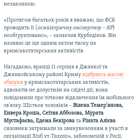
незаконною.
«Протягом багатьох років я вважаю, що ФСБ
проводить її (
психіатричну експертизу – КР
)
необґрунтовано», – зазначив Курбедінов. Він
називає це ще одним актом тиску на
кримськотатарських активістів.
Нагадаємо, вранці 11 серпня в Джанкої та
Джанкойському районі Криму
відбулись масові
обшуки
у кримськотатарських активістів,
адвокатів не допустили на слідчі дії, вони
повідомили про точкове відключення їм мобільного
зв'язку. Шістьох чоловіків –
Вілена Темер'янова,
Енвера Кроша, Сеїтяя Аббозова, Мурата
Мустафаєва, Едема Бекірова
та
Ріната Алієва
силовики затримали за звинуваченням в участі в
організації Хізб ут-Тахрір», забороненій у Росії.