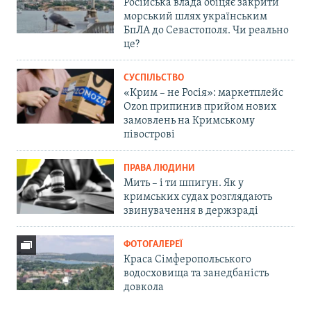
Російська влада обіцяє закрити
морський шлях українським
БпЛА до Севастополя. Чи реально
це?
СУСПІЛЬСТВО
«Крим – не Росія»: маркетплейс
Ozon припинив прийом нових
замовлень на Кримському
півострові
ПРАВА ЛЮДИНИ
Мить – і ти шпигун. Як у
кримських судах розглядають
звинувачення в держзраді
ФОТОГАЛЕРЕЇ
Краса Сімферопольського
водосховища та занедбаність
довкола