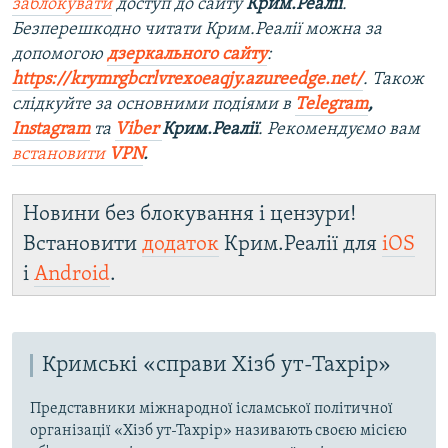
заблокувати
доступ до сайту
Крим.Реалії
.
Безперешкодно читати Крим.Реалії можна за
допомогою
дзеркального сайту
:
https://krymrgbcrlvrexoeaqjy.azureedge.net/
. Також
слідкуйте за основними подіями в
Telegram
,
Instagram
та
Viber
Крим.Реалії
. Рекомендуємо вам
встановити
VPN
.
Новини без блокування і цензури!
Встановити
додаток
Крим.Реалії для
iOS
і
Android
.
Кримські «справи Хізб ут-Тахрір»
Представники міжнародної ісламської політичної
організації «Хізб ут-Тахрір» називають своєю місією