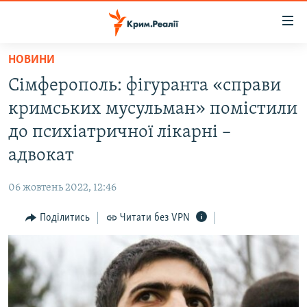
Доступність
посилання
Перейти
НОВИНИ
до
НОВИНИ
Сімферополь: фігуранта «справи
основного
ВОДА.КРИМ
матеріалу
кримських мусульман» помістили
ВІДЕО ТА ФОТО
Перейти
до психіатричної лікарні –
до
ПОЛІТИКА
адвокат
основної
БЛОГИ
навігації
06 жовтень 2022, 12:46
Перейти
ПОГЛЯД
до
Поділитись
Читати без VPN
ІНТЕРВ'Ю
пошуку
ВСЕ ЗА ДЕНЬ
СПЕЦПРОЕКТИ
ЯК ОБІЙТИ БЛОКУВАННЯ
ДЕПОРТАЦІЯ