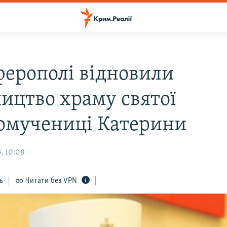
ферополі відновили
ництво храму святої
омучениці Катерини
, 10:08
ь
Читати без VPN