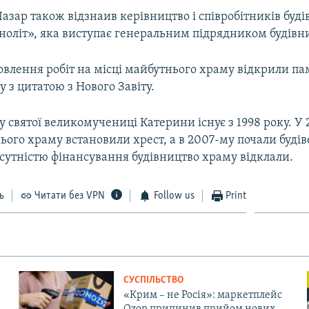
зар також відзнаив керівництво і співробітників буді
ноліт», яка виступає генеральним підрядником будівн
овлення робіт на місці майбутнього храму відкрили па
у з цитатою з Нового Завіту.
 святої великомучениці Катерини існує з 1998 року. У 
ього храму встановили хрест, а в 2007-му почали будів
ідсутністю фінансування будівництво храму відклали.
ь
Читати без VPN
Follow us
Print
СУСПІЛЬСТВО
«Крим – не Росія»: маркетплейс
Ozon припинив прийом нових