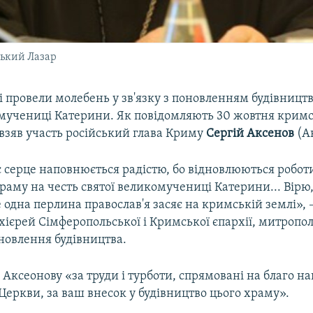
ький Лазар
і провели молебень у зв'язку з поновленням будівницт
омучениці Катерини. Як повідомляють 30 жовтня кримс
взяв участь російський глава Криму
Сергій Аксенов
(А
 серце наповнюється радістю, бо відновлюються роботи
раму на честь святої великомучениці Катерини... Вірю
одна перлина православ'я засяє на кримській землі», 
хієрей Сімферопольської і Кримської єпархії, митропо
новлення будівництва.
 Аксеонову «за труди і турботи, спрямовані на благо н
 Церкви, за ваш внесок у будівництво цього храму».