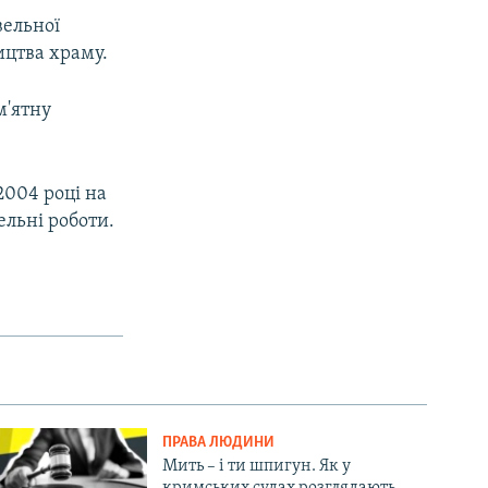
вельної
ицтва храму.
м'ятну
2004 році на
ельні роботи.
ПРАВА ЛЮДИНИ
Мить – і ти шпигун. Як у
кримських судах розглядають