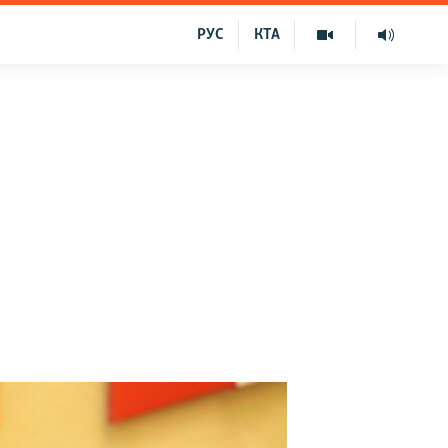
РУС
КТА