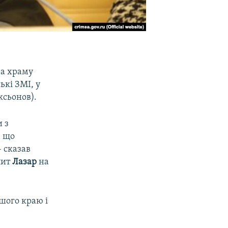
ва храму
ькі ЗМІ, у
ксьонов).
 з
, що
– сказав
лит
Лазар
на
ашого краю і