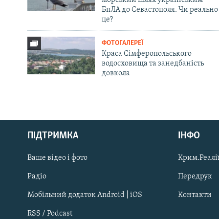
БпЛА до Севастополя. Чи реально
це?
ФОТОГАЛЕРЕЇ
Краса Сімферопольського
водосховища та занедбаність
довкола
Русский
ПІДТРИМКА
ІНФО
Qırımtatar
Ваше відео і фото
Крим.Реалії
ДОЛУЧАЙСЯ!
Радіо
Передрук
Мобільний додаток Android | iOS
Контакти
RSS / Podcast