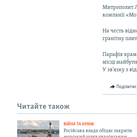
Митрополит Ла
компанії «Мо
На честь відн
гранітну плит
Парафія храму
місці майбутн
У зв'язку з в
Поділитис
Читайте також
ВІЙНА ТА КРИМ
Російська влада обіцяє закрити
морський шлях українським