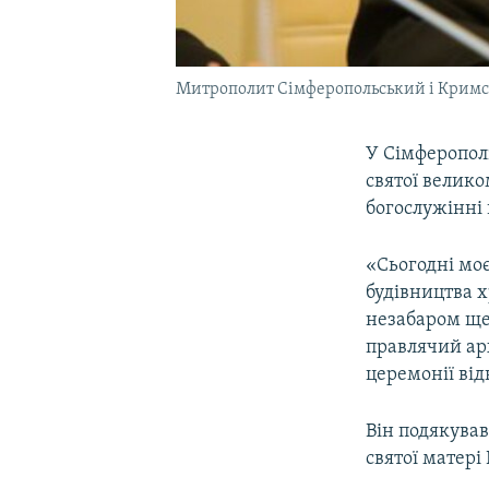
Митрополит Сімферопольський і Кримс
У Сімферопол
святої велик
богослужінні 
«Сьогодні моє
будівництва х
незабаром ще 
правлячий ар
церемонії від
Він подякував
святої матері