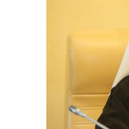
ВІДЕОУРОКИ «ELIFBE»
СВІДЧЕННЯ ОКУПАЦІЇ
УКРАЇНСЬКА ПРОБЛЕМА КРИМУ
ІНФОГРАФІКА