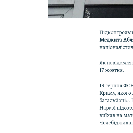
Підконтрольн
Меджита Абл
націоналісти
Як повідомляє
17 жовтня.
19 серпня ФСБ
Криму, якого 
батальйоні».
Наразі підоз
виїхав на мат
Челебіджихан