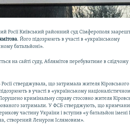
ий Росії Київський районний суд Сімферополя заареш
ямітова
. Його підозрюють в участі в «українському
чному батальйоні».
ться на сайті суду, Аблямітов перебуватиме в слідчому 
 Росії стверджувала, що затримала жителя Кіровського
підозрюють в участі в «українському націоналістично
 Порушено кримінальну справу стосовно жителя Кіровсь
рюваного затримали. У ФСБ стверджують, що кримчанин
ерикову частину України і вступив «у батальйон імені 
а, створений Ленуром Іслямовим».