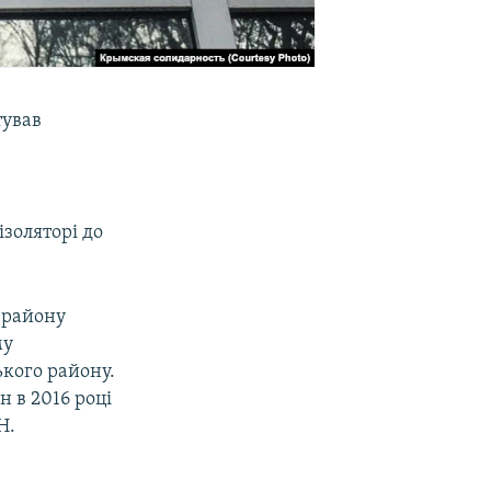
тував
ізоляторі до
 району
му
кого району.
 в 2016 році
Н.