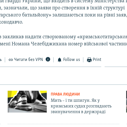
й гвардії України, що входить в систему Міністерства
, зазначали, що заяви про створення в їхній структурі
рського батальйону» залишаються поки на рівні заяв,
конодавчо.
в закликав надати створюваному «кримськотатарсько
імені Номана Челебіджихана номер військової частин
ь
Читати без VPN
Follow us
Print
ПРАВА ЛЮДИНИ
Мить – і ти шпигун. Як у
кримських судах розглядають
звинувачення в держзраді