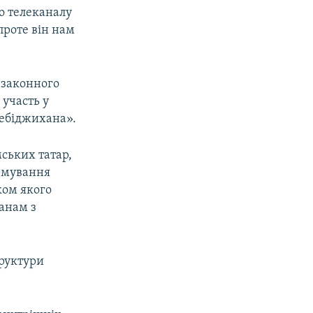
о телеканалу
проте він нам
езаконного
участь у
лебіджихана».
ських татар,
рмування
ком якого
анам з
труктури