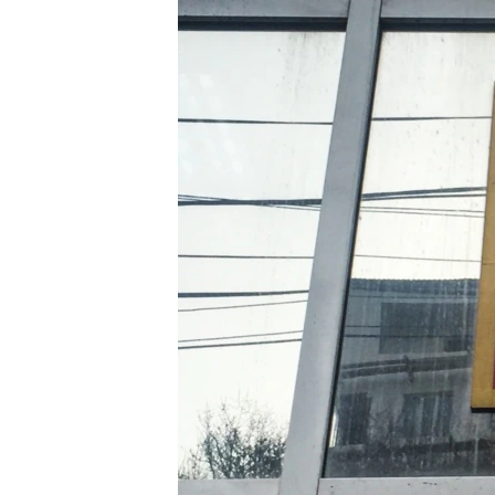
ВІДЕОУРОКИ «ELIFBE»
СВІДЧЕННЯ ОКУПАЦІЇ
УКРАЇНСЬКА ПРОБЛЕМА КРИМУ
ІНФОГРАФІКА