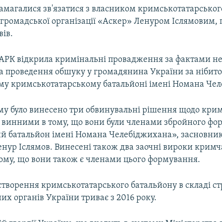
амагалися зв'язатися з власником кримськотатарськог
громадської організації «Аскер» Ленуром Іслямовим, 
вів.
АРК відкрила кримінальні провадження за фактами н
а проведення обшуку у громадянина України за нібито 
му кримськотатарському батальйоні імені Номана Че
му було винесено три обвинувальні рішення щодо крим
 винними в тому, що вони були членами збройного фо
й батальйон імені Номана Челебіджихана», засновни
енур Іслямов. Винесені також два заочні вироки кримч
тому, що вони також є членами цього формування.
створення кримськотатарського батальйону в складі с
х органів України триває з 2016 року.