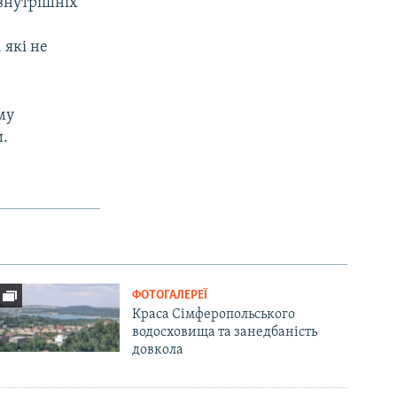
 внутрішніх
 які не
му
и.
ФОТОГАЛЕРЕЇ
Краса Сімферопольського
водосховища та занедбаність
довкола