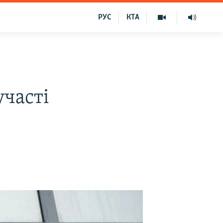
РУС
КТА
участі