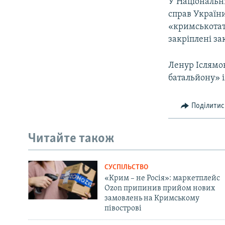
У Національні
справ України
«кримськотата
закріплені за
Ленур Іслямо
батальйону» 
Поділитис
Читайте також
СУСПІЛЬСТВО
«Крим – не Росія»: маркетплейс
Ozon припинив прийом нових
замовлень на Кримському
півострові