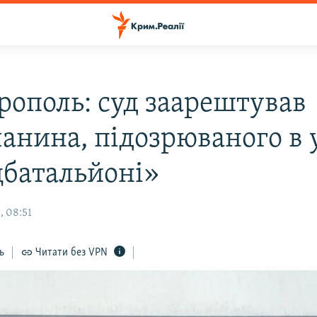
рополь: суд заарештував
анина, підозрюваного в 
цбатальйоні»
, 08:51
ь
Читати без VPN