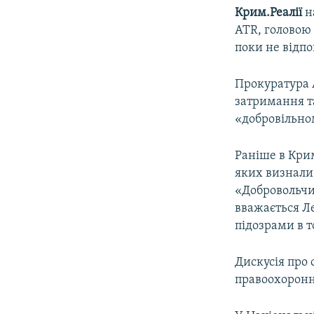
Крим.Реалії
н
ATR, головою 
поки не відпо
Прокуратура 
затримання т
«добровільно
Раніше в Кри
яких визнали
«Добровольчи
вважається Л
підозрами в 
Дискусія про 
правоохоронни