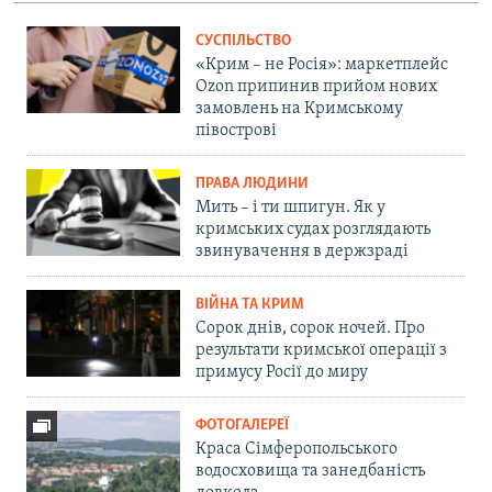
СУСПІЛЬСТВО
«Крим – не Росія»: маркетплейс
Ozon припинив прийом нових
замовлень на Кримському
півострові
ПРАВА ЛЮДИНИ
Мить – і ти шпигун. Як у
кримських судах розглядають
звинувачення в держзраді
ВІЙНА ТА КРИМ
Сорок днів, сорок ночей. Про
результати кримської операції з
примусу Росії до миру
ФОТОГАЛЕРЕЇ
Краса Сімферопольського
водосховища та занедбаність