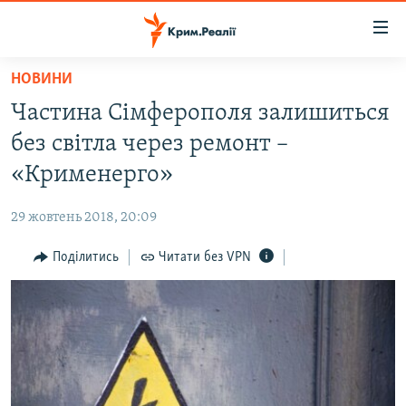
Доступність
посилання
Перейти
НОВИНИ
до
НОВИНИ
Частина Сімферополя залишиться
основного
ВОДА.КРИМ
матеріалу
без світла через ремонт –
ВІДЕО ТА ФОТО
Перейти
«Крименерго»
до
ПОЛІТИКА
основної
29 жовтень 2018, 20:09
БЛОГИ
навігації
Перейти
Поділитись
Читати без VPN
ПОГЛЯД
до
ІНТЕРВ'Ю
пошуку
ВСЕ ЗА ДЕНЬ
СПЕЦПРОЕКТИ
ЯК ОБІЙТИ БЛОКУВАННЯ
ДЕПОРТАЦІЯ