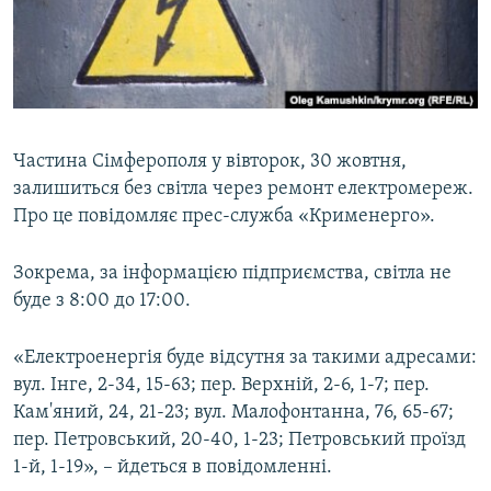
ВІДЕОУРОКИ «ELIFBE»
Русский
СВІДЧЕННЯ ОКУПАЦІЇ
Qırımtatar
УКРАЇНСЬКА ПРОБЛЕМА КРИМУ
ДОЛУЧАЙСЯ!
ІНФОГРАФІКА
Частина Сімферополя у вівторок, 30 жовтня,
залишиться без світла через ремонт електромереж.
Про це повідомляє прес-служба «Крименерго».
Усі сайти RFE/RL
Зокрема, за інформацією підприємства, світла не
буде з 8:00 до 17:00.
«Електроенергія буде відсутня за такими адресами:
вул. Інге, 2-34, 15-63; пер. Верхній, 2-6, 1-7; пер.
Кам'яний, 24, 21-23; вул. Малофонтанна, 76, 65-67;
пер. Петровський, 20-40, 1-23; Петровський проїзд
1-й, 1-19», – йдеться в повідомленні.