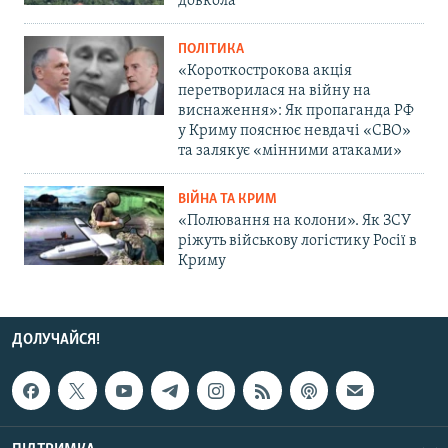
довкола
ПОЛІТИКА
«Короткострокова акція
перетворилася на війну на
виснаження»: Як пропаганда РФ
у Криму пояснює невдачі «СВО»
та залякує «мінними атаками»
ВІЙНА ТА КРИМ
«Полювання на колони». Як ЗСУ
ріжуть військову логістику Росії в
Криму
ДОЛУЧАЙСЯ!