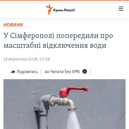
Доступність
посилання
Перейти
НОВИНИ
до
НОВИНИ
У Сімферополі попередили про
основного
ВОДА.КРИМ
матеріалу
масштабні відключення води
ВІДЕО ТА ФОТО
Перейти
до
14 вересень 2018, 10:28
ПОЛІТИКА
основної
БЛОГИ
Поділитись
Читати без VPN
навігації
Перейти
ПОГЛЯД
до
ІНТЕРВ'Ю
пошуку
ВСЕ ЗА ДЕНЬ
СПЕЦПРОЕКТИ
ЯК ОБІЙТИ БЛОКУВАННЯ
ДЕПОРТАЦІЯ