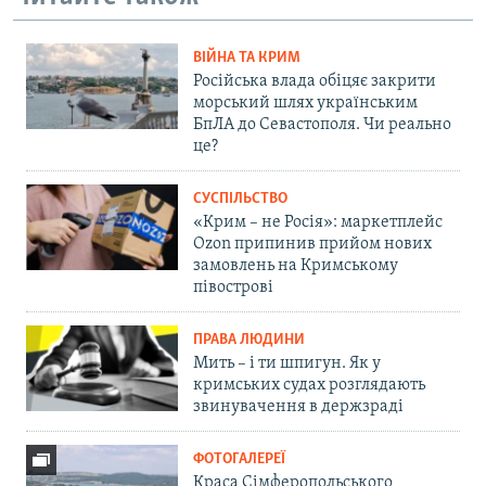
ВІЙНА ТА КРИМ
Російська влада обіцяє закрити
морський шлях українським
БпЛА до Севастополя. Чи реально
це?
СУСПІЛЬСТВО
«Крим – не Росія»: маркетплейс
Ozon припинив прийом нових
замовлень на Кримському
півострові
ПРАВА ЛЮДИНИ
Мить – і ти шпигун. Як у
кримських судах розглядають
звинувачення в держзраді
ФОТОГАЛЕРЕЇ
Краса Сімферопольського