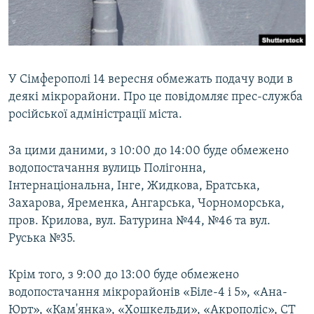
ВІДЕОУРОКИ «ELIFBE»
Русский
СВІДЧЕННЯ ОКУПАЦІЇ
Qırımtatar
УКРАЇНСЬКА ПРОБЛЕМА КРИМУ
У Сімферополі 14 вересня обмежать подачу води в
ДОЛУЧАЙСЯ!
ІНФОГРАФІКА
деякі мікрорайони. Про це повідомляє прес-служба
російської адміністрації міста.
За цими даними, з 10:00 до 14:00 буде обмежено
Усі сайти RFE/RL
водопостачання вулиць Полігонна,
Інтернаціональна, Інге, Жидкова, Братська,
Захарова, Яременка, Ангарська, Чорноморська,
пров. Крилова, вул. Батурина №44, №46 та вул.
Руська №35.
Крім того, з 9:00 до 13:00 буде обмежено
водопостачання мікрорайонів «Біле-4 і 5», «Ана-
Юрт», «Кам'янка», «Хошкельди», «Акрополіс», СТ