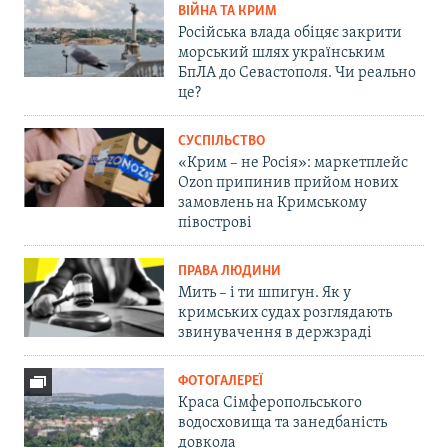
ВІЙНА ТА КРИМ
Російська влада обіцяє закрити
морський шлях українським
БпЛА до Севастополя. Чи реально
це?
СУСПІЛЬСТВО
«Крим – не Росія»: маркетплейс
Ozon припинив прийом нових
замовлень на Кримському
півострові
ПРАВА ЛЮДИНИ
Мить – і ти шпигун. Як у
кримських судах розглядають
звинувачення в держзраді
ФОТОГАЛЕРЕЇ
Краса Сімферопольського
водосховища та занедбаність
довкола