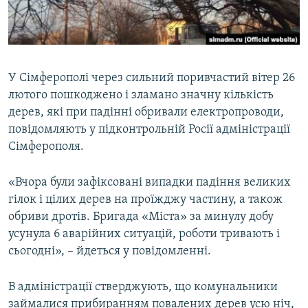
ВІДЕОУРОКИ «ELIFBE»
Русский
СВІДЧЕННЯ ОКУПАЦІЇ
Qırımtatar
УКРАЇНСЬКА ПРОБЛЕМА КРИМУ
У Сімферополі через сильний поривчастий вітер 26
ДОЛУЧАЙСЯ!
ІНФОГРАФІКА
лютого пошкоджено і зламано значну кількість
дерев, які при падінні обривали електропроводи,
повідомляють у підконтрольній Росії адміністрації
Сімферополя.
Усі сайти RFE/RL
«Вчора були зафіксовані випадки падіння великих
гілок і цілих дерев на проїжджу частину, а також
обриви дротів. Бригада «Міста» за минулу добу
усунула 6 аварійних ситуацій, роботи тривають і
сьогодні», – йдеться у повідомленні.
В адміністрації стверджують, що комунальники
займалися прибиранням повалених дерев усю ніч,