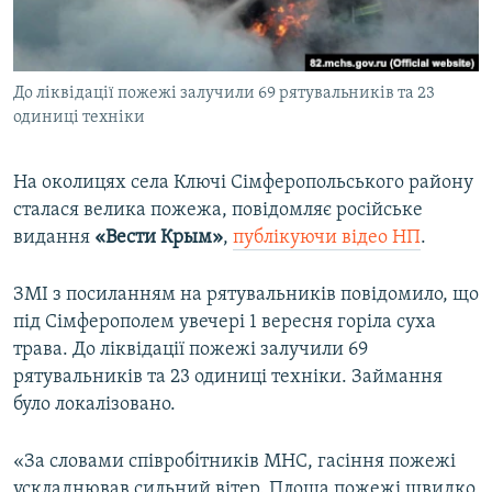
ВІДЕОУРОКИ «ELIFBE»
Русский
СВІДЧЕННЯ ОКУПАЦІЇ
Qırımtatar
До ліквідації пожежі залучили 69 рятувальників та 23
УКРАЇНСЬКА ПРОБЛЕМА КРИМУ
одиниці техніки
ДОЛУЧАЙСЯ!
ІНФОГРАФІКА
На околицях села Ключі Сімферопольського району
сталася велика пожежа, повідомляє російське
видання
«Вести Крым»
,
публікуючи відео НП
.
Усі сайти RFE/RL
ЗМІ з посиланням на рятувальників повідомило, що
під Сімферополем увечері 1 вересня горіла суха
трава. До ліквідації пожежі залучили 69
рятувальників та 23 одиниці техніки. Займання
було локалізовано.
«За словами співробітників МНС, гасіння пожежі
ускладнював сильний вітер. Площа пожежі швидко