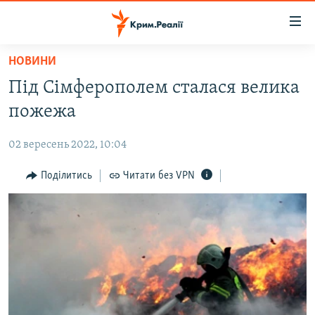
Доступність
посилання
Перейти
НОВИНИ
до
НОВИНИ
Під Сімферополем сталася велика
основного
ВОДА.КРИМ
матеріалу
пожежа
ВІДЕО ТА ФОТО
Перейти
до
02 вересень 2022, 10:04
ПОЛІТИКА
основної
БЛОГИ
Поділитись
Читати без VPN
навігації
Перейти
ПОГЛЯД
до
ІНТЕРВ'Ю
пошуку
ВСЕ ЗА ДЕНЬ
СПЕЦПРОЕКТИ
ЯК ОБІЙТИ БЛОКУВАННЯ
ДЕПОРТАЦІЯ