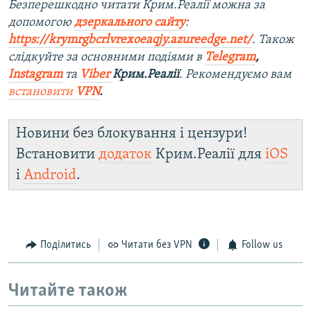
Безперешкодно читати Крим.Реалії можна за
допомогою
дзеркального сайту
:
https://krymrgbcrlvrexoeaqjy.azureedge.net/
. Також
слідкуйте за основними подіями в
Telegram
,
Instagram
та
Viber
Крим.Реалії
. Рекомендуємо вам
встановити
VPN
.
Новини без блокування і цензури!
Встановити
додаток
Крим.Реалії для
iOS
і
Android
.
Поділитись
Читати без VPN
Follow us
Читайте також