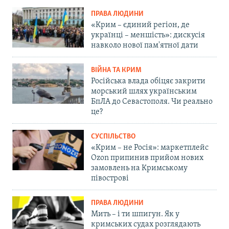
ПРАВА ЛЮДИНИ
«Крим – єдиний регіон, де
українці – меншість»: дискусія
навколо нової пам'ятної дати
ВІЙНА ТА КРИМ
Російська влада обіцяє закрити
морський шлях українським
БпЛА до Севастополя. Чи реально
це?
СУСПІЛЬСТВО
«Крим – не Росія»: маркетплейс
Ozon припинив прийом нових
замовлень на Кримському
півострові
ПРАВА ЛЮДИНИ
Мить – і ти шпигун. Як у
кримських судах розглядають